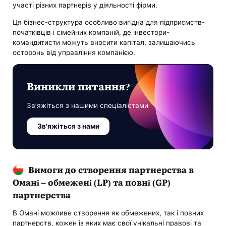
участі різних партнерів у діяльності фірми.
Ця бізнес-структура особливо вигідна для підприємств-
початківців і сімейних компаній, де інвестори-
командитисти можуть вносити капітал, залишаючись
осторонь від управління компанією.
Виникли питання?
Зв’яжіться з нашими спеціалістами
Зв'яжіться з нами
Вимоги до створення партнерства в
Омані – обмежені (LP) та повні (GP)
партнерства
В Омані можливе створення як обмежених, так і повних
партнерств, кожен із яких має свої унікальні правові та