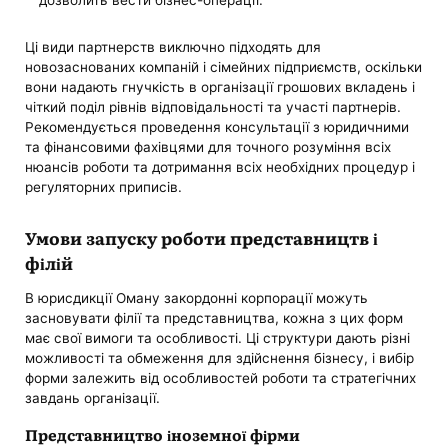
дозволить вести бізнес-операції.
Ці види партнерств виключно підходять для
новозаснованих компаній і сімейних підприємств, оскільки
вони надають гнучкість в організації грошових вкладень і
чіткий поділ рівнів відповідальності та участі партнерів.
Рекомендується проведення консультації з юридичними
та фінансовими фахівцями для точного розуміння всіх
нюансів роботи та дотримання всіх необхідних процедур і
регуляторних приписів.
Умови запуску роботи представництв і
філій
В юрисдикції Оману закордонні корпорації можуть
засновувати філії та представництва, кожна з цих форм
має свої вимоги та особливості. Ці структури дають різні
можливості та обмеження для здійснення бізнесу, і вибір
форми залежить від особливостей роботи та стратегічних
завдань організації.
Представництво іноземної фірми