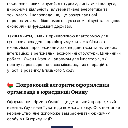
посилення таких галузей, як туризм, логістичні послуги,
виробнича діяльність, альтернативна енергетика та
технологічні нововведення, що розкриває нові
перспективи для бізнесменів з усієї земної кулі та зміцнює
економічний фундамент держави.
Таким чином, Оман є привабливою платформою для
грошових вкладень, що підтримується стабільною
економікою, прогресивним законодавством та активною
інтеграцією в регіональні економічні структури. Ці чинники
роблять Оман цікавим напрямом для інвесторів, які
прагнуть розширення своїх міжнародних операцій та
участі в розвитку Близького Сходу.
Покроковий алгоритм оформлення
організації в юрисдикції Оману
Оформлення фірми в Омані – це детальний процес, який
вимагає ґрунтовної уваги до кожного кроку. Ось поетапне
керівництво, яке допоможе вам заснувати юридичну
особу в цій юрисдикції: