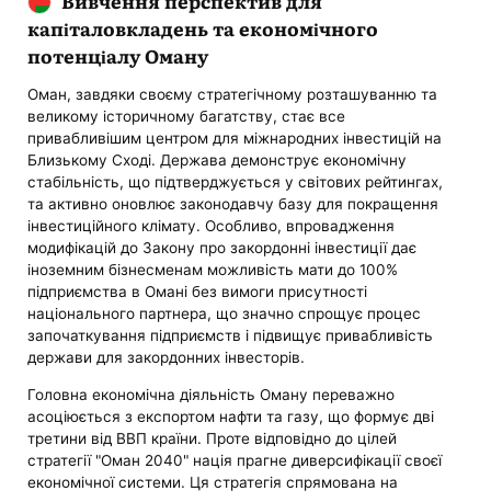
Вивчення перспектив для
капіталовкладень та економічного
потенціалу Оману
Оман, завдяки своєму стратегічному розташуванню та
великому історичному багатству, стає все
привабливішим центром для міжнародних інвестицій на
Близькому Сході. Держава демонструє економічну
стабільність, що підтверджується у світових рейтингах,
та активно оновлює законодавчу базу для покращення
інвестиційного клімату. Особливо, впровадження
модифікацій до Закону про закордонні інвестиції дає
іноземним бізнесменам можливість мати до 100%
підприємства в Омані без вимоги присутності
національного партнера, що значно спрощує процес
започаткування підприємств і підвищує привабливість
держави для закордонних інвесторів.
Головна економічна діяльність Оману переважно
асоціюється з експортом нафти та газу, що формує дві
третини від ВВП країни. Проте відповідно до цілей
стратегії "Оман 2040" нація прагне диверсифікації своєї
економічної системи. Ця стратегія спрямована на