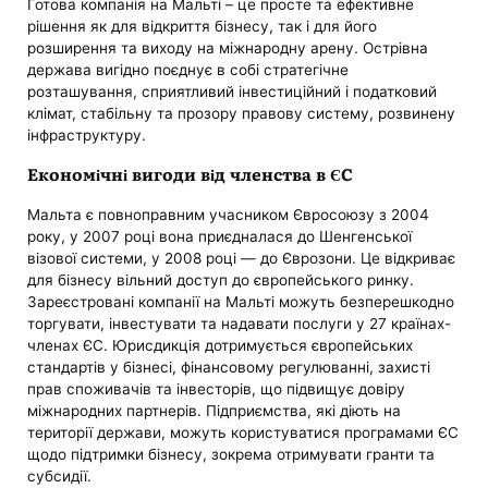
Готова компанія на Мальті – це просте та ефективне
рішення як для відкриття бізнесу, так і для його
розширення та виходу на міжнародну арену. Острівна
держава вигідно поєднує в собі стратегічне
розташування, сприятливий інвестиційний і податковий
клімат, стабільну та прозору правову систему, розвинену
інфраструктуру.
Економічні вигоди від членства в ЄС
Мальта є повноправним учасником Євросоюзу з 2004
року, у 2007 році вона приєдналася до Шенгенської
візової системи, у 2008 році — до Єврозони. Це відкриває
для бізнесу вільний доступ до європейського ринку.
Зареєстровані компанії на Мальті можуть безперешкодно
торгувати, інвестувати та надавати послуги у 27 країнах-
членах ЄС. Юрисдикція дотримується європейських
стандартів у бізнесі, фінансовому регулюванні, захисті
прав споживачів та інвесторів, що підвищує довіру
міжнародних партнерів. Підприємства, які діють на
території держави, можуть користуватися програмами ЄС
щодо підтримки бізнесу, зокрема отримувати гранти та
субсидії.