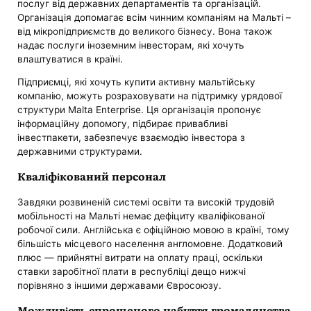
послуг від державних департаментів та організацій.
Організація допомагає всім чинним компаніям на Мальті –
від мікропідприємств до великого бізнесу. Вона також
надає послуги іноземним інвесторам, які хочуть
влаштуватися в країні.
Підприємці, які хочуть купити активну мальтійську
компанію, можуть розраховувати на підтримку урядової
структури Malta Enterprise. Ця організація пропонує
інформаційну допомогу, підбирає привабливі
інвестпакети, забезпечує взаємодію інвестора з
державними структурами.
Кваліфікований персонал
Завдяки розвиненій системі освіти та високій трудовій
мобільності на Мальті немає дефіциту кваліфікованої
робочої сили. Англійська є офіційною мовою в країні, тому
більшість місцевого населення англомовне. Додатковий
плюс — прийнятні витрати на оплату праці, оскільки
ставки заробітної плати в республіці дещо нижчі
порівняно з іншими державами Євросоюзу.
Можливість спрощеного набуття громадянства