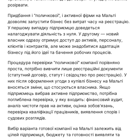
розірвати.
Придбання і "поличкової", і активної фірми на Мальті
дозволяє запустити бізнес без витрат часу на реєстрацію.
У першому випадку підприємцю доведеться
налагоджувати діяльність з нуля. У другому — новий
власник одразу отримує доступ до активів, персоналу,
клієнтів і контрактів, але може знадобитися адаптація
бізнесу під його ідеї та бачення робочих процесів.
Процедура перевірки "поличкової" компанії порівняно
проста, потрібно вивчити лише реєстраційні документи
(статутний договір, статут і свідоцтво про реєстрацію). У
них після оформлення угоди з купівлі бізнесу на Мальті
вносяться зміни, що стосуються власника. Якщо
підприємець вибрав активне підприємство, потрібна
поглиблена перевірка, у яку входить: фінансовий аудит,
аналіз чистоти прав на активи, оцінка зобов'язань,
перевірка кваліфікації працівників, виявлення спорів і
судових розглядів.
Вибір варіанта готової компанії на Мальті залежить від
цілей підприємця, бюджету та готовності виявляти та