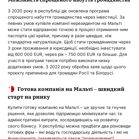
З 2020 року в республіці діє оновлена ​​програма
спрощеного набуття громадянства через інвестиції. За
певних умов купівля компанії нерезидентом на Мальті
може стати відправною точкою в процесі отримання ним
паспорта цієї країни, причому в рази швидше, ніж
стандартна натуралізація. Щоб стати громадянином через
3 роки проживання в юрисдикції, необхідно інвестувати
від 600 000 EUR, через рік – 750 000 EUR та більше. Для
участі в програмі також потрібно виконати низку
додаткових умов. З 2022 року обробка заяв щодо цього
проєкту припинена для громадян Росії та Білорусі.
Готова компанія на Мальті – швидкий
старт на ринку
Купити готову компанію на Мальті – це зручне та гнучке
рішення, яке дозволяє підприємцю мінімізувати час та
адміністративні витрати, зосередившись на розвитку
свого бізнесу. У республіці можна придбати два різновиди
готових фірм – які ведуть господарську діяльність і які не
функціонують (називаються також "поличковими").