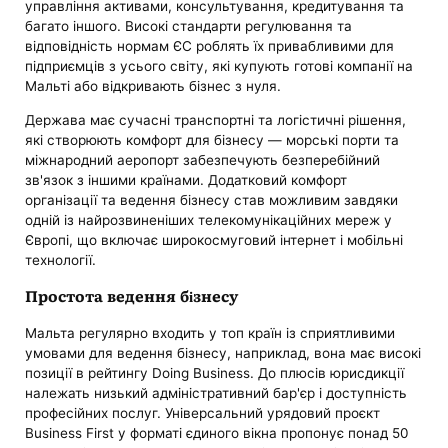
управління активами, консультування, кредитування та
багато іншого. Високі стандарти регулювання та
відповідність нормам ЄС роблять їх привабливими для
підприємців з усього світу, які купують готові компанії на
Мальті або відкривають бізнес з нуля.
Держава має сучасні транспортні та логістичні рішення,
які створюють комфорт для бізнесу — морські порти та
міжнародний аеропорт забезпечують безперебійний
зв'язок з іншими країнами. Додатковий комфорт
організації та ведення бізнесу став можливим завдяки
одній із найрозвиненіших телекомунікаційних мереж у
Європі, що включає широкосмуговий інтернет і мобільні
технології.
Простота ведення бізнесу
Мальта регулярно входить у топ країн із сприятливими
умовами для ведення бізнесу, наприклад, вона має високі
позиції в рейтингу Doing Business. До плюсів юрисдикції
належать низький адміністративний бар'єр і доступність
професійних послуг. Універсальний урядовий проєкт
Business First у форматі єдиного вікна пропонує понад 50