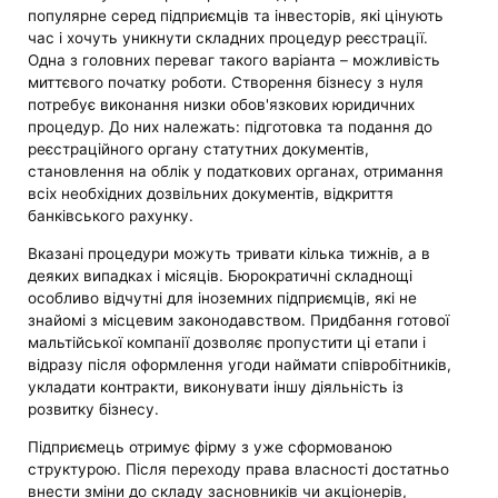
популярне серед підприємців та інвесторів, які цінують
час і хочуть уникнути складних процедур реєстрації.
Одна з головних переваг такого варіанта – можливість
миттєвого початку роботи. Створення бізнесу з нуля
потребує виконання низки обов'язкових юридичних
процедур. До них належать: підготовка та подання до
реєстраційного органу статутних документів,
становлення на облік у податкових органах, отримання
всіх необхідних дозвільних документів, відкриття
банківського рахунку.
Вказані процедури можуть тривати кілька тижнів, а в
деяких випадках і місяців. Бюрократичні складнощі
особливо відчутні для іноземних підприємців, які не
знайомі з місцевим законодавством. Придбання готової
мальтійської компанії дозволяє пропустити ці етапи і
відразу після оформлення угоди наймати співробітників,
укладати контракти, виконувати іншу діяльність із
розвитку бізнесу.
Підприємець отримує фірму з уже сформованою
структурою. Після переходу права власності достатньо
внести зміни до складу засновників чи акціонерів,