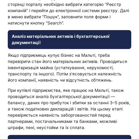
сторінці порталу необхідно вибрати категорію “Реєстр
компаній” і перейти до електронної системи реєстру. Далі
в меню вибрати "Пошук", заповнити поля форми і
натиснути кнопку "Search".
Аналіз матеріальних активів і бухгалтерської
документації
Якщо підприємець купує бізнес на Мальті, треба
перевірити стан його матеріальних активів. Проводиться
інвентаризація майна (устаткування, нерухомості,
транспорту та іншого). Потім з'ясовується належність
його компанії, наявність чи відсутність обтяжень.
При купівлі підприємства, яке працює на Мальті, також
проводиться аналіз бухгалтерської документації —
балансу, даних про прибуток і збитки за останні 3–5 років,
а також податкових декларацій і звітів. На цьому етапі
перевіряється наявність заборгованостей перед
партнерами, постачальниками та банками, можливі
штрафи, пені, неустойки та їх сплата.