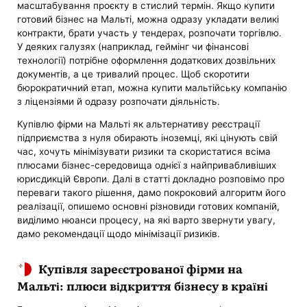
масштабування проєкту в стислий термін. Якщо купити
готовий бізнес на Мальті, можна одразу укладати великі
контракти, брати участь у тендерах, розпочати торгівлю.
У деяких галузях (наприклад, геймінг чи фінансові
технології) потрібне оформлення додаткових дозвільних
документів, а це тривалий процес. Щоб скоротити
бюрократичний етап, можна купити мальтійську компанію
з ліцензіями й одразу розпочати діяльність.
Купівлю фірми на Мальті як альтернативу реєстрації
підприємства з нуля обирають іноземці, які цінують свій
час, хочуть мінімізувати ризики та скористатися всіма
плюсами бізнес-середовища однієї з найпривабливіших
юрисдикцій Європи. Далі в статті докладно розповімо про
переваги такого рішення, дамо покроковий алгоритм його
реалізації, опишемо основні різновиди готових компаній,
виділимо нюанси процесу, на які варто звернути увагу,
дамо рекомендації щодо мінімізації ризиків.
Купівля зареєстрованої фірми на
Мальті: плюси відкриття бізнесу в країні