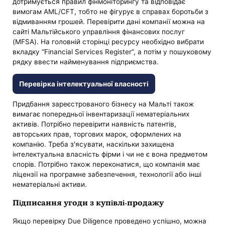
дотримується правил фінмоніторингу та відповідає
вимогам AML/CFT, тобто не фігурує в справах боротьби з
відмиванням грошей. Перевірити дані компанії можна на
сайті Мальтійського управління фінансових послуг
(MFSA). На головній сторінці ресурсу необхідно вибрати
вкладку “Financial Services Register”, а потім у пошуковому
рядку ввести найменування підприємства.
Перевірка інтелектуальної власності
Придбання зареєстрованого бізнесу на Мальті також
вимагає попередньої інвентаризації нематеріальних
активів. Потрібно перевірити наявність патентів,
авторських прав, торгових марок, оформлених на
компанію. Треба з'ясувати, наскільки захищена
інтелектуальна власність фірми і чи не є вона предметом
спорів. Потрібно також переконатися, що компанія має
ліцензії на програмне забезпечення, технології або інші
нематеріальні активи.
Підписання угоди з купівлі-продажу
Якщо перевірку Due Diligence проведено успішно, можна