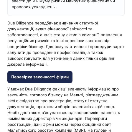
звести до мінімуму ризики майбутніх фінансових чи
правових ускладнень.
Due Diligence передбачає вивчення статутної
документації, аудит фінансової звітності та
заборгованості, аналіз стану активів компанії, виявлення
репутаційних ризиків та інші перевірки залежно від
специфіки бізнесу. Для результативності процедури варто
залучити до проведення професіоналів, а також
використовувати для уточнення даних тільки офіційні
джерела інформації.
Перевірка законності фірми
У межах Due Diligence фахівці вивчають інформацію про
законність готового бізнесу на Мальті, підтвердженням
якої є свідоцтво про реєстрацію, статут і статутна
документація, протоколи зборів власників акцій тощо.
Необхідно також з'ясувати склад засновників, наявність
номінальних директорів чи акціонерів. Перевірити
реєстраційні дані фірми можна через офіційний сайт
Мальтійського реєстру компаній (MBR). На головній