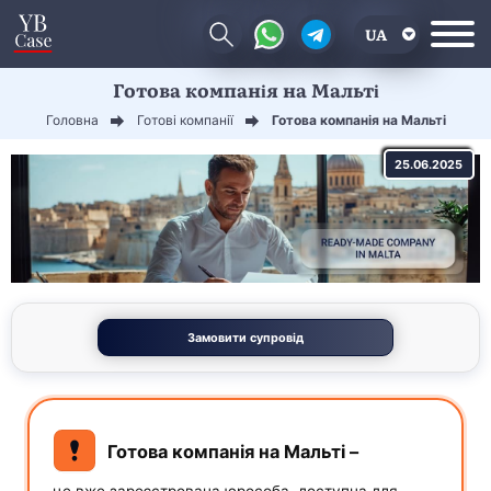
UA
Готова компанія на Мальті
EN
Головна
Готові компанії
Готова компанія на Мальті
CN
25.06.2025
Замовити супровід
Готова компанія на Мальті –
це вже зареєстрована юрособа, доступна для