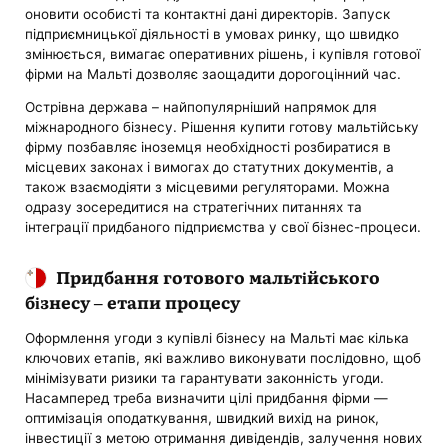
оновити особисті та контактні дані директорів. Запуск
підприємницької діяльності в умовах ринку, що швидко
змінюється, вимагає оперативних рішень, і купівля готової
фірми на Мальті дозволяє заощадити дорогоцінний час.
Острівна держава – найпопулярніший напрямок для
міжнародного бізнесу. Рішення купити готову мальтійську
фірму позбавляє іноземця необхідності розбиратися в
місцевих законах і вимогах до статутних документів, а
також взаємодіяти з місцевими регуляторами. Можна
одразу зосередитися на стратегічних питаннях та
інтеграції придбаного підприємства у свої бізнес-процеси.
Придбання готового мальтійського
бізнесу – етапи процесу
Оформлення угоди з купівлі бізнесу на Мальті має кілька
ключових етапів, які важливо виконувати послідовно, щоб
мінімізувати ризики та гарантувати законність угоди.
Насамперед треба визначити цілі придбання фірми —
оптимізація оподаткування, швидкий вихід на ринок,
інвестиції з метою отримання дивідендів, залучення нових