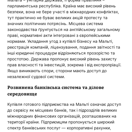
парламентська республіка. Країна має високий рівень
безпеки, вона не бере участі в міжнародних конфліктах,
тут практично не буває великих акцій протесту та
значних політичних потрясінь. Місцева система
законодавства ґрунтується на англійському загальному
праві, нормативні акти інтегровані з європейськими
нормами. Укладання угод з купівлі бізнесу на Мальті,
реєстрація компаній, ліцензування, подання звітності та
інші юридичні процедури відрізняються прозорістю та
простотою. Держава пропонує високий рівень захисту
прав власності та інвестицій, зокрема і від експропріації.
Якщо виникають спори, сторони мають доступ до
незалежної судової системи.
Розвинена банківська система та ділове
середовище
Купівля готового підприємства на Мальті означає доступ
до сервісу як місцевих банків, так і підрозділів великих
міжнародних фінансових організацій, розташованих на
території країни. Підприємцям пропонується широкий
спектр банківських послуг — корпоративні рахунки,