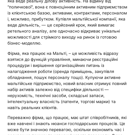
яка веде реальну ділову активність. На відміну від
"поличкової", вона є повноцінним активним підприємством
із клієнтською базою, активами, контрактами, персоналом
і, можливо, прибутком. Купівля мальтійської компанії, яка
веде діяльність, — це серйозний крок, який вимагає
ретельного аналізу, але одночасно відкриває унікальні
можливості для стрімкого виходу на ринок із готовою
бізнес-моделлю.
Фірма, яка працює на Мальті, – це можливість відразу
взятися до функцій управління, минаючи реєстраційні
процедури і вирішення організаційних питань із
налагодження роботи (оренда приміщень, закупівля
обладнання, пошук персоналу тощо). Купуючи активне
мальтійське підприємство, новий власник отримує повний
набір активів залежно від специфіки діяльності —
нерухомість, технічні засоби, складські запаси,
інтелектуальну власність (патенти, торгові марки) та
навіть реальних клієнтів.
Переважно фірма, що працює, має штат співробітників, які
вже навчені і знають нюанси господарських процесів. Це
може бути значною перевагою, оскільки економить час і