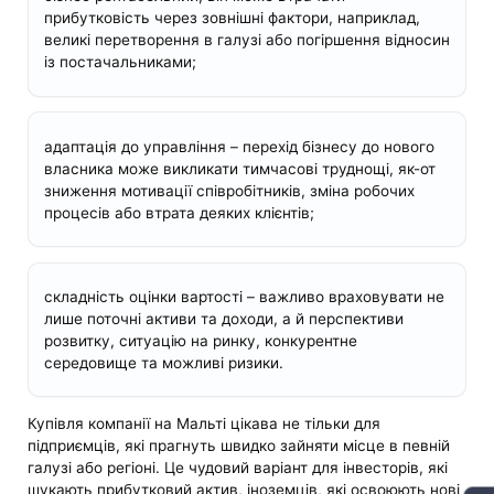
прибутковість через зовнішні фактори, наприклад,
великі перетворення в галузі або погіршення відносин
із постачальниками;
адаптація до управління – перехід бізнесу до нового
власника може викликати тимчасові труднощі, як-от
зниження мотивації співробітників, зміна робочих
процесів або втрата деяких клієнтів;
складність оцінки вартості – важливо враховувати не
лише поточні активи та доходи, а й перспективи
розвитку, ситуацію на ринку, конкурентне
середовище та можливі ризики.
Купівля компанії на Мальті цікава не тільки для
підприємців, які прагнуть швидко зайняти місце в певній
галузі або регіоні. Це чудовий варіант для інвесторів, які
шукають прибутковий актив, іноземців, які освоюють нові