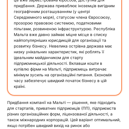
придбання. Держава приваблює іноземців вигідним
географічним розташуванням (у центрі
Середземного моря), статусом члена Євросоюзу,
прозорою правовою системою, податковими
пільгами, розвиненою інфраструктурою. Республіка
Мальта вже давно займає міцне місце в списку
найпопулярніших юрисдикцій для організації та
розвитку бізнесу. Невелика острівна держава має
низку унікальних характеристик, які роблять її
ідеальним майданчиком для старту
підприємницької діяльності. Вклавши кошти в
купівлю фірми на Мальті, підприємець витрачає
мінімум зусиль на організаційні питання. Економія
часу забезпечує швидкий початок бізнесу в цій
країні.
Придбання компанії на Мальті — рішення, яке підходить
для стартапів, приватних підприємців (ПП), підприємств
різних організаційних форм, ліцензованої діяльності, а
також міжнародних корпорацій. Цей варіант оптимальний,
якщо потрібен швидкий вихід на ринок або