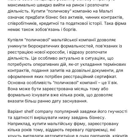
максимально швидко вийти на ринок і розпочати
діяльність. Купити "поличкову" компанію на Мальті
означає придбати бізнес без активів, чинних контрактів,
співробітників, кредитної та податкової історії. Така фірма
немає також зобов'язань і боргів.
Купівля "поличкової" мальтійської компанії дозволяє
уникнути бюрократичних формальностей, пов'язаних із
реєстрацією нової юрособи, і відразу розпочати
діяльність. Це особливо актуально в ситуаціях, що
потребують оперативних дій, як-от укладання термінових
контрактів, подання запитів на дозвільні документи, для
оформлення яких потрібен реєстраційний сертифікат.
Основна особливість "поличкової" компанії – це її вік.
Вона може бути зареєстрована місяць тому або
формально існувати вже кілька років, що дозволяє
вказати більш ранню дату заснування.
Варіант shelf company популярний завдяки його гнучкості
та здатності вирішувати низку завдань бізнесу.
Наприклад, купити мальтійську фірму, зареєстровану
кілька років тому, віддають перевагу підприємці, які
хочуть виглядати авторитетніше в очах партнерів, клієнтів