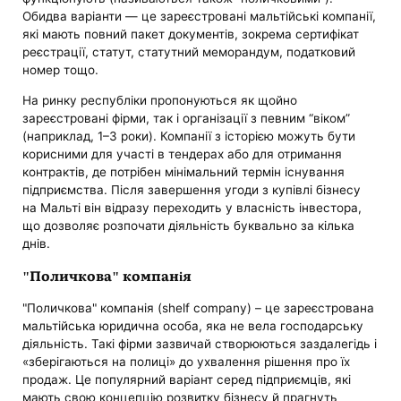
Обидва варіанти — це зареєстровані мальтійські компанії,
які мають повний пакет документів, зокрема сертифікат
реєстрації, статут, статутний меморандум, податковий
номер тощо.
На ринку республіки пропонуються як щойно
зареєстровані фірми, так і організації з певним “віком”
(наприклад, 1–3 роки). Компанії з історією можуть бути
корисними для участі в тендерах або для отримання
контрактів, де потрібен мінімальний термін існування
підприємства. Після завершення угоди з купівлі бізнесу
на Мальті він відразу переходить у власність інвестора,
що дозволяє розпочати діяльність буквально за кілька
днів.
"Поличкова" компанія
"Поличкова" компанія (shelf company) – це зареєстрована
мальтійська юридична особа, яка не вела господарську
діяльність. Такі фірми зазвичай створюються заздалегідь і
«зберігаються на полиці» до ухвалення рішення про їх
продаж. Це популярний варіант серед підприємців, які
мають свою концепцію розвитку бізнесу й прагнуть