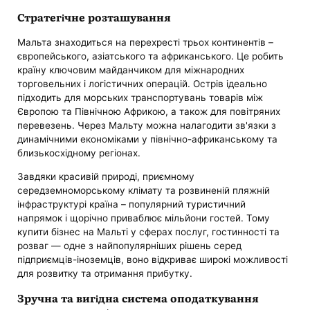
Стратегічне розташування
Мальта знаходиться на перехресті трьох континентів –
європейського, азіатського та африканського. Це робить
країну ключовим майданчиком для міжнародних
торговельних і логістичних операцій. Острів ідеально
підходить для морських транспортувань товарів між
Європою та Північною Африкою, а також для повітряних
перевезень. Через Мальту можна налагодити зв'язки з
динамічними економіками у північно-африканському та
близькосхідному регіонах.
Завдяки красивій природі, приємному
середземноморському клімату та розвиненій пляжній
інфраструктурі країна – популярний туристичний
напрямок і щорічно приваблює мільйони гостей. Тому
купити бізнес на Мальті у сферах послуг, гостинності та
розваг — одне з найпопулярніших рішень серед
підприємців-іноземців, воно відкриває широкі можливості
для розвитку та отримання прибутку.
Зручна та вигідна система оподаткування