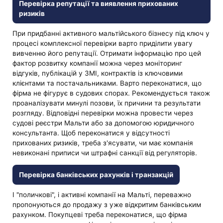
Перевірка репутації та виявлення прихованих
ризиків
При придбанні активного мальтійського бізнесу під ключ у
процесі комплексної перевірки варто приділити увагу
вивченню його репутації. Отримати інформацію про цей
фактор розвитку компанії можна через моніторинг
відгуків, публікацій у ЗМІ, контрактів із ключовими
клієнтами та постачальниками. Варто переконатися, що
фірма не фігурує в судових спорах. Рекомендується також
проаналізувати минулі позови, їх причини та результати
розгляду. Відповідні перевірки можна провести через
судові реєстри Мальти або за допомогою юридичного
консультанта. Щоб переконатися у відсутності
прихованих ризиків, треба з'ясувати, чи має компанія
невиконані приписи чи штрафні санкції від регуляторів.
Перевірка банківських рахунків і транзакцій
І "поличкові", і активні компанії на Мальті, переважно
пропонуються до продажу з уже відкритим банківським
рахунком. Покупцеві треба переконатися, що фірма