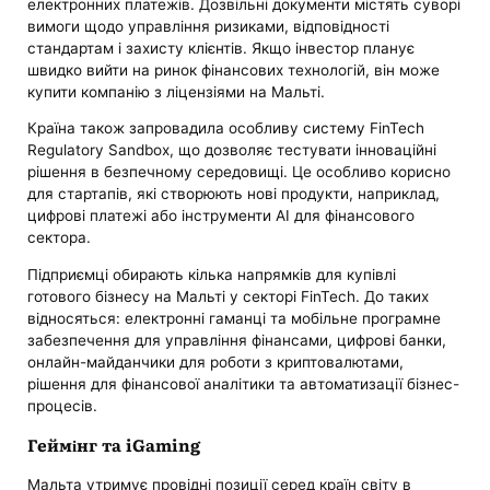
електронних платежів. Дозвільні документи містять суворі
вимоги щодо управління ризиками, відповідності
стандартам і захисту клієнтів. Якщо інвестор планує
швидко вийти на ринок фінансових технологій, він може
купити компанію з ліцензіями на Мальті.
Країна також запровадила особливу систему FinTech
Regulatory Sandbox, що дозволяє тестувати інноваційні
рішення в безпечному середовищі. Це особливо корисно
для стартапів, які створюють нові продукти, наприклад,
цифрові платежі або інструменти AI для фінансового
сектора.
Підприємці обирають кілька напрямків для купівлі
готового бізнесу на Мальті у секторі FinTech. До таких
відносяться: електронні гаманці та мобільне програмне
забезпечення для управління фінансами, цифрові банки,
онлайн-майданчики для роботи з криптовалютами,
рішення для фінансової аналітики та автоматизації бізнес-
процесів.
Геймінг та iGaming
Мальта утримує провідні позиції серед країн світу в