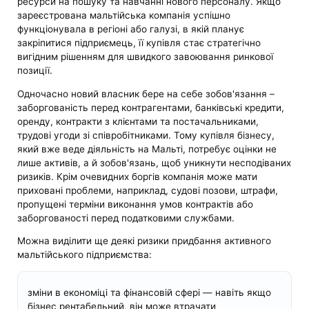
ресурси на пошуку та навчанні нового персоналу. Якщо
зареєстрована мальтійська компанія успішно
функціонувала в регіоні або галузі, в якій планує
закріпитися підприємець, її купівля стає стратегічно
вигідним рішенням для швидкого завоювання ринкової
позиції.
Одночасно новий власник бере на себе зобов'язання –
заборгованість перед контрагентами, банківські кредити,
оренду, контракти з клієнтами та постачальниками,
трудові угоди зі співробітниками. Тому купівля бізнесу,
який вже веде діяльність на Мальті, потребує оцінки не
лише активів, а й зобов'язань, щоб уникнути несподіваних
ризиків. Крім очевидних боргів компанія може мати
приховані проблеми, наприклад, судові позови, штрафи,
пропущені терміни виконання умов контрактів або
заборгованості перед податковими службами.
Можна виділити ще деякі ризики придбання активного
мальтійського підприємства:
зміни в економіці та фінансовій сфері — навіть якщо
бізнес рентабельний, він може втрачати