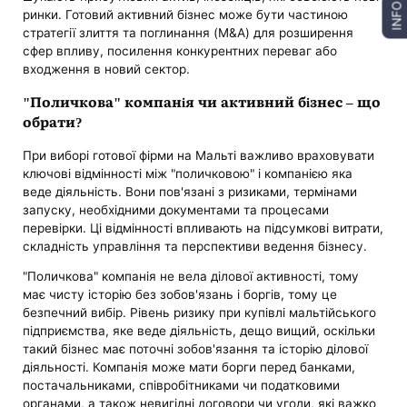
INFO
ринки. Готовий активний бізнес може бути частиною
стратегії злиття та поглинання (M&A) для розширення
сфер впливу, посилення конкурентних переваг або
входження в новий сектор.
"Поличкова" компанія чи активний бізнес – що
обрати?
При виборі готової фірми на Мальті важливо враховувати
ключові відмінності між "поличковою" і компанією яка
веде діяльність. Вони пов'язані з ризиками, термінами
запуску, необхідними документами та процесами
перевірки. Ці відмінності впливають на підсумкові витрати,
складність управління та перспективи ведення бізнесу.
"Поличкова" компанія не вела ділової активності, тому
має чисту історію без зобов'язань і боргів, тому це
безпечний вибір. Рівень ризику при купівлі мальтійського
підприємства, яке веде діяльність, дещо вищий, оскільки
такий бізнес має поточні зобов'язання та історію ділової
діяльності. Компанія може мати борги перед банками,
постачальниками, співробітниками чи податковими
органами, а також невигідні договори чи угоди, які важко