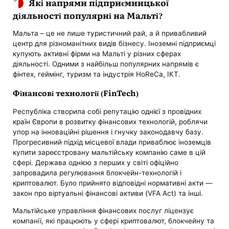
Які напрями підприємницької
діяльності популярні на Мальті?
Мальта – це не лише туристичний рай, а й привабливий
центр для різноманітних видів бізнесу. Іноземні підприємці
купують активні фірми на Мальті у різних сферах
діяльності. Одними з найбільш популярних напрямів є
фінтех, геймінг, туризм та індустрія HoReCa, ІКТ.
Фінансові технології (FinTech)
Республіка створила собі репутацію однієї з провідних
країн Європи в розвитку фінансових технологій, роблячи
упор на інноваційні рішення і гнучку законодавчу базу.
Прогресивний підхід місцевої влади приваблює іноземців
купити зареєстровану мальтійську компанію саме в цій
сфері. Держава однією з перших у світі офіційно
запровадила регулювання блокчейн-технологій і
криптовалют. Було прийнято відповідні нормативні акти —
закон про віртуальні фінансові активи (VFA Act) та інші.
Мальтійське управління фінансових послуг ліцензує
компанії, які працюють у сфері криптовалют, блокчейну та