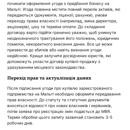
починати оформлення угоди з придбання бізнесу на
Мальті. Угода повинна містити повний перелік активів, які
передаються (документи, ліцензії, рахунки), умови
переходу права власності (наприклад, зміна директора,
акціонерів), ціну та терміни оплати. До складання
договору варто підійти гранично уважно, щоб уникнути
неоднозначного трактування його положень, юридичних
помилок, некоректного внесення даних. Все це може
призвести до збитків або навіть визнання угоди
недійсною. Краще залучити досвідчених юристів, які
допоможуть укласти договір купівлі-продажу з
урахуванням місцевого законодавства.
Перехід прав та актуалізація даних
Після підписання угоди про купівлю зареєстрованого
підприємства на Мальті необхідно оформити передавання
прав власності. До статуту та статутних документів
вносяться відомості про нових власників і керівників,
потім заявка про реєстрацію змін подається до MBR.
Термін обробки цього запиту зазвичай становить 3-5
робочих днів.