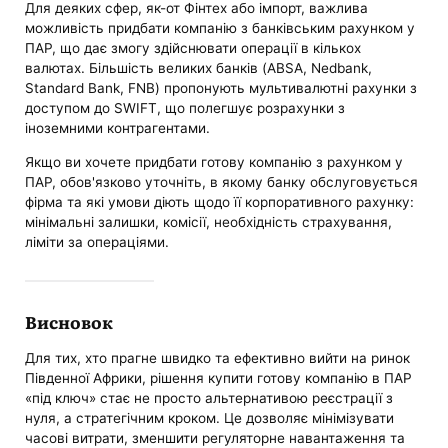
Для деяких сфер, як-от Фінтех або імпорт, важлива
можливість придбати компанію з банківським рахунком у
ПАР, що дає змогу здійснювати операції в кількох
валютах. Більшість великих банків (ABSA, Nedbank,
Standard Bank, FNB) пропонують мультивалютні рахунки з
доступом до SWIFT, що полегшує розрахунки з
іноземними контрагентами.
Якщо ви хочете придбати готову компанію з рахунком у
ПАР, обов'язково уточніть, в якому банку обслуговується
фірма та які умови діють щодо її корпоративного рахунку:
мінімальні залишки, комісії, необхідність страхування,
ліміти за операціями.
Висновок
Для тих, хто прагне швидко та ефективно вийти на ринок
Південної Африки, рішення купити готову компанію в ПАР
«під ключ» стає не просто альтернативою реєстрації з
нуля, а стратегічним кроком. Це дозволяє мінімізувати
часові витрати, зменшити регуляторне навантаження та