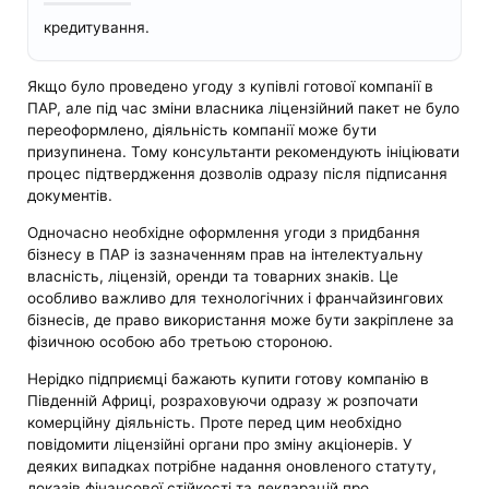
кредитування.
Якщо було проведено угоду з купівлі готової компанії в
ПАР, але під час зміни власника ліцензійний пакет не було
переоформлено, діяльність компанії може бути
призупинена. Тому консультанти рекомендують ініціювати
процес підтвердження дозволів одразу після підписання
документів.
Одночасно необхідне оформлення угоди з придбання
бізнесу в ПАР із зазначенням прав на інтелектуальну
власність, ліцензій, оренди та товарних знаків. Це
особливо важливо для технологічних і франчайзингових
бізнесів, де право використання може бути закріплене за
фізичною особою або третьою стороною.
Нерідко підприємці бажають купити готову компанію в
Південній Африці, розраховуючи одразу ж розпочати
комерційну діяльність. Проте перед цим необхідно
повідомити ліцензійні органи про зміну акціонерів. У
деяких випадках потрібне надання оновленого статуту,
доказів фінансової стійкості та декларацій про