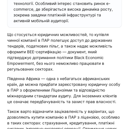
технології. Особливий інтерес становить ринок e-
commerce, де зберігається висока динаміка росту,
зокрема завдяки платіжній інфраструктурі та
активній мобільній аудиторії.
Що стосується юридичних можливостей, то купівля
чинної компанії в ПАР полегшує доступ до державних
тендерів, податкових пільг, а також надає можливість
оформити BEE-сертифікацію — документ, який
підтверджує дотримання політики Black Economic
Empowerment, без нього неможливо працювати в
регульованих секторах.
Південна Африка — одна з небагатьох африканських
країн, де можна придбати зареєстровану юридичну особу
в ПАР з оформленими Ліцензіями та відповідністю
міжнародним стандартам аудиту. Для іноземних клієнтів
це означає передбачуваність та захист прав власності.
Також варто відзначити зацікавленість у варіантах, що
дозволяють купити компанію в ПАР з ліцензією, особливо
в таких секторах: страхування, кредитування, платіжні
системи, імпортно-експортні операції. Отримання нових