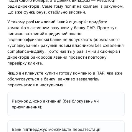
податкового номера, а в деяких випадках — Резолюції
ради директорів. Саме тому попит на компанії з рахунком,
що вже функціонує, стабільно високий.
У такому разі можливий інший сценарій: придбати
компанію з активним рахунком у банку ПАР. Проте тут
виникає важливий юридичний нюанс:
південноафриканські банки не допускають формального
«успадкування» рахунків новим власником без схвалення
compliance-відділу. Тобто навіть у разі зміни акціонерів і
Директорів банк зобов'язаний провести повторну
перевірку клієнта.
Якщо ви плануєте купити готову компанію в ПАР, яка вже
обслуговується в банку, важливо заздалегідь
переконатися в наступному:
Рахунок дійсно активний (без блокувань чи
призупинення);
Банк підтверджує можливість переатестації