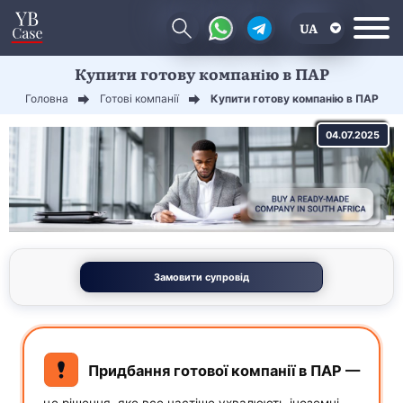
UA
Купити готову компанію в ПАР
EN
Головна
Готові компанії
Купити готову компанію в ПАР
CN
04.07.2025
Замовити супровід
Придбання готової компанії в ПАР —
це рішення, яке все частіше ухвалюють іноземні