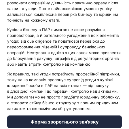
розпочати операційну діяльність практично одразу після
закриття угоди. Проте найважливішою умовою успіху
залишається комплексна перевірка бізнесу та юридична
точність на кожному етапі.
Купівля бізнесу в ПАР вимагає не лише розуміння
правової бази, а й ретельного узгодження всіх елементів
угоди: від due diligence та податкової перевірки до
переоформлення ліцензій і супроводу банківських
операцій. Нехтування однією з цих ланок може призвести
до блокування рахунку, штрафів від регуляторних органів
або навіть втрати контролю над компанією.
Як правило, такі угоди потребують професійної підтримки,
тому наша компанія пропонує супровід угоди з купівлі
юридичної особи в ПАР на всіх етапах — від пошуку
відповідної компанії до передачі контролю над активами.
Ми допомагаємо не просто придбати юридичну оболонку,
а створити стійку бізнес-структуру з повним юридичним
захистом та економічним обґрунтуванням.
Форма зворотнього звя'язку