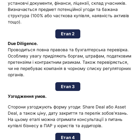
установчі документи, фінанси, ліцензії, склад учасників.
Визначається предмет потенційної угоди та бажана
структура (100% або часткова купівля, наявність активів
тощо).
Етап 2
Due Diligence.
Проводиться повна правова та бухгалтерська перевірка.
Особливу увагу приділяють боргам, штрафам, податковим
претензіям і контрактним ризикам. Також перевіряється,
чи не перебуває компанія в чорному списку регуляторних
органів.
Етап 3
Узгодження умов.
Сторони узгоджують форму угоди: Share Deal або Asset
Deal, а також ціну, дату закриття та перелік зобов'язань.
На цьому етапі можна отримати консультації з питань
купівлі бізнесу в ПАР у юристів та аудиторів.
Етап 4