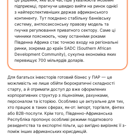
підприємці, прагнучи швидко вийти на ринок однієї
з найперспективніших держав африканського
континенту. Тут поєднано стабільну банківську
систему, англосаксонську правову модель та
гнучке регулювання приватного сектору. Саме ці
чинники пояснюють, чому останніми роками
Південна Африка стає точкою входу на регіональні
ринки, зокрема до країн SADC (Southern African
Development Community), сукупна економіка яких
перевищує 700 мільярдів доларів.
Для багатьох інвесторів готовий бізнес у ПАР — це
можливість не лише обійти бюрократичні складності
старту, а й отримати доступ до вже оформлених
корпоративних структур з ліцензіями, рахунками,
персоналом та історією. Особливо це актуальне для тих,
хто працює в таких сферах, як-от: імпорт, торгівля, фінтех
або B2B-послуги. Крім того, Південно-Африканська
Республіка пропонує особливі режими податкового
резидентства та експортні пільги, що вигідно вирізняє її з-
поміж інших африканських юрисдикцій.