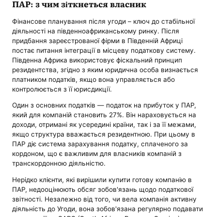
ПАР: з чим зіткнеться власник
Фінансове планування після угоди – ключ до стабільної
діяльності на південноафриканському ринку. Після
придбання зареєстрованої фірми в Південній Африці
постає питання інтеграції в місцеву податкову систему.
Південна Африка використовує фіскальний принцип
резидентства, згідно з яким юридична особа визнається
платником податків, якщо вона управляється або
контролюється з її юрисдикції.
Один з основних податків — податок на прибуток у ПАР,
який для компаній становить 27%. Він нараховується на
доходи, отримані як усередині країни, так і за її межами,
якщо структура вважається резидентною. При цьому в
ПАР діє система зарахування податку, сплаченого за
кордоном, що є важливим для власників компаній з
транскордонною діяльністю.
Нерідко клієнти, які вирішили купити готову компанію в
ПАР, недооцінюють обсяг зобов'язань щодо податкової
звітності. Незалежно від того, чи вела компанія активну
діяльність до Угоди, вона зобов'язана регулярно подавати