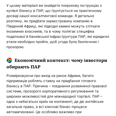
У цьому матеріалі ви знайдете покрокову інструкцію з
купівлі бізнесу в ПАР, що ґрунтується на практичному
досвіді нашої консалтингової команди. Я детально
розгляну, як придбати зареєстровану компанію в
Південній Африці, які підводні камені можуть спіткати
іноземних власників, та в чому полягає специфіка
податкової й банківської інфраструктури ПАР, які юридичні
етапи необхідно пройти, щоб угода була безпечною і
прозорою.
Економічний контекст: чому інвестори
обирають ПАР
Розмірковуючи про вихід на ринок Африки, багато
підприємців роблять ставку на придбання готового
бізнесу в ПАР. Причина – поєднання розвиненої правової
системи, прозорого корпоративного регулювання та
широких можливостей для міжнародної торгівлі. ПАР –
одна з небагатьох країн на континенті, де діє англійське
загальне право, а всі ключові бізнес-процеси
автоматизовані. Це особливо важливо при