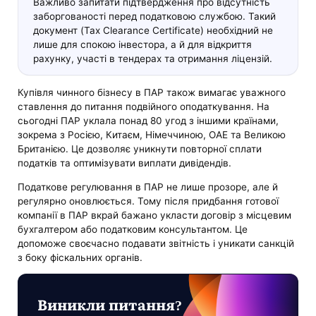
Важливо запитати підтвердження про відсутність
заборгованості перед податковою службою. Такий
документ (Tax Clearance Certificate) необхідний не
лише для спокою інвестора, а й для відкриття
рахунку, участі в тендерах та отримання ліцензій.
Купівля чинного бізнесу в ПАР також вимагає уважного
ставлення до питання подвійного оподаткування. На
сьогодні ПАР уклала понад 80 угод з іншими країнами,
зокрема з Росією, Китаєм, Німеччиною, ОАЕ та Великою
Британією. Це дозволяє уникнути повторної сплати
податків та оптимізувати виплати дивідендів.
Податкове регулювання в ПАР не лише прозоре, але й
регулярно оновлюється. Тому після придбання готової
компанії в ПАР вкрай бажано укласти договір з місцевим
бухгалтером або податковим консультантом. Це
допоможе своєчасно подавати звітність і уникати санкцій
з боку фіскальних органів.
Виникли питання?