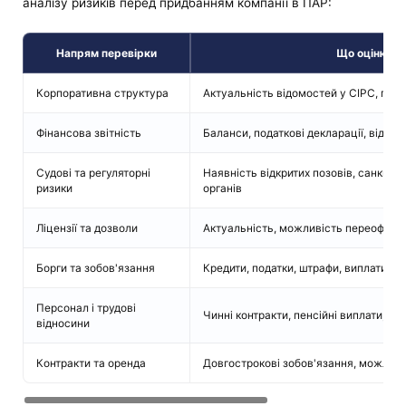
аналізу ризиків перед придбанням компанії в ПАР:
Напрям перевірки
Що оцінюєт
Корпоративна структура
Актуальність відомостей у CIPC, пов
Фінансова звітність
Баланси, податкові декларації, відсу
Судові та регуляторні
Наявність відкритих позовів, санкцій,
ризики
органів
Ліцензії та дозволи
Актуальність, можливість переофор
Борги та зобов'язання
Кредити, податки, штрафи, виплати за
Персонал і трудові
Чинні контракти, пенсійні виплати, ст
відносини
Контракти та оренда
Довгострокові зобов'язання, можливі 