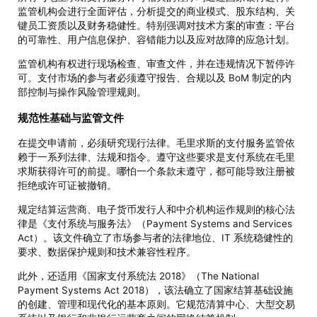
监管机构会进行全面评估，分析提交的商业模式、股东结构、关
键员工资质以及财务稳健性。特别强调对技术方案的审查：平台
的可靠性、用户信息保护、容错能力以及应对故障的应急计划。
监管机构有权进行现场检查、审查文件，并在违规情况下暂停许
可。支付市场的参与者必须遵守报告、合规以及 BoM 制定的内
部控制与操作风险管理规则。
规范性基础与监管文件
在提交申请前，必须研究现行法律。毛里求斯的支付服务监管依
赖于一系列法律、法规和指令。遵守这些要求是支付系统在毛里
求斯获得许可的前提。哪怕一个条款未遵守，都可能导致注册被
拒绝或许可证被撤销。
规定结算运营商、电子货币发行人和中介机构运作规则的核心法
律是《支付系统与服务法》（Payment Systems and Services
Act）。该文件确立了市场参与者的法律地位、IT 系统稳健性的
要求、数据保护规则和技术兼容性程序。
此外，还适用《国家支付系统法 2018》（The National
Payment Systems Act 2018），该法确立了国家结算基础设施
的创建、管理和现代化的基本原则。它规范清算中心、大型交易