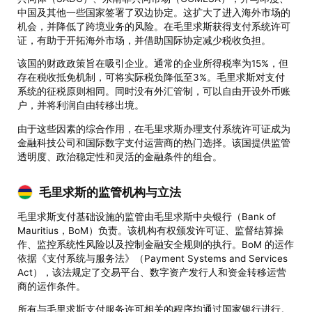
中国及其他一些国家签署了双边协定。这扩大了进入海外市场的
机会，并降低了跨境业务的风险。在毛里求斯获得支付系统许可
证，有助于开拓海外市场，并借助国际协定减少税收负担。
该国的财政政策旨在吸引企业。通常的企业所得税率为15%，但
存在税收抵免机制，可将实际税负降低至3%。毛里求斯对支付
系统的征税原则相同。同时没有外汇管制，可以自由开设外币账
户，并将利润自由转移出境。
由于这些因素的综合作用，在毛里求斯办理支付系统许可证成为
金融科技公司和国际数字支付运营商的热门选择。该国提供监管
透明度、政治稳定性和灵活的金融条件的组合。
毛里求斯的监管机构与立法
毛里求斯支付基础设施的监管由毛里求斯中央银行（Bank of
Mauritius，BoM）负责。该机构有权颁发许可证、监督结算操
作、监控系统性风险以及控制金融安全规则的执行。BoM 的运作
依据《支付系统与服务法》（Payment Systems and Services
Act），该法规定了交易平台、数字资产发行人和资金转移运营
商的运作条件。
所有与毛里求斯支付服务许可相关的程序均通过国家银行进行。