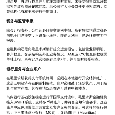
现违规，将进行检查并可能施加临时限制。未提交报告或篡改数
据将导致牌照吊销或罚款。若公司扩大业务或变更股权结构，监
管机构也有权要求进行中期审计。
税务与监管申报
除会计报表外，公司还必须提交纳税申报。所有数据均通过税务
局电子门户提交，不设简化表格。即使无利润，也必须提交零申
报表。
金融机构还需向毛里求斯银行提交运营报告，包括营业额明细、
客户数量、交易结构及外汇业务情况。AML及KYC检查的数据需
单独上报。所有记录必须保存至少7年，并可随时接受检查。
银行服务与企业账户
在毛里求斯获得支付系统牌照，必须在本地银行开设结算账户，
这是证明经济存在的强制要求。账户必须处于活跃状态，用于结
算与资本存放。其存在情况会在许可过程中被核查。
岛内银行基础设施稳定运行于国际支付流中。毛里求斯金融机构
接入SWIFT系统，支持多币种账户，并符合合规审查要求。企业
账户中应体现覆盖运营支出及客户义务的资金。可选择的银行包
括：毛里求斯商业银行（MCB）、SBM银行（Mauritius）、