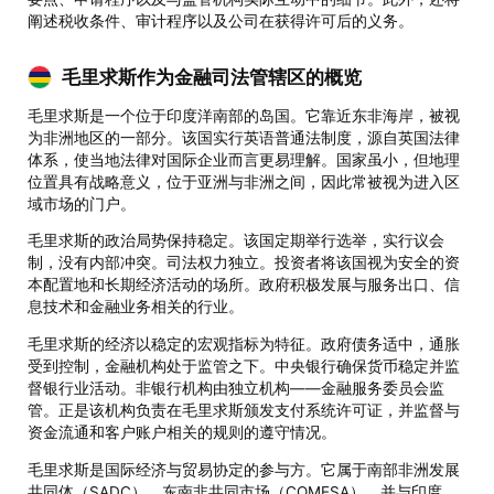
阐述税收条件、审计程序以及公司在获得许可后的义务。
毛里求斯作为金融司法管辖区的概览
毛里求斯是一个位于印度洋南部的岛国。它靠近东非海岸，被视
为非洲地区的一部分。该国实行英语普通法制度，源自英国法律
体系，使当地法律对国际企业而言更易理解。国家虽小，但地理
位置具有战略意义，位于亚洲与非洲之间，因此常被视为进入区
域市场的门户。
毛里求斯的政治局势保持稳定。该国定期举行选举，实行议会
制，没有内部冲突。司法权力独立。投资者将该国视为安全的资
本配置地和长期经济活动的场所。政府积极发展与服务出口、信
息技术和金融业务相关的行业。
毛里求斯的经济以稳定的宏观指标为特征。政府债务适中，通胀
受到控制，金融机构处于监管之下。中央银行确保货币稳定并监
督银行业活动。非银行机构由独立机构——金融服务委员会监
管。正是该机构负责在毛里求斯颁发支付系统许可证，并监督与
资金流通和客户账户相关的规则的遵守情况。
毛里求斯是国际经济与贸易协定的参与方。它属于南部非洲发展
共同体（SADC）、东南非共同市场（COMESA），并与印度、