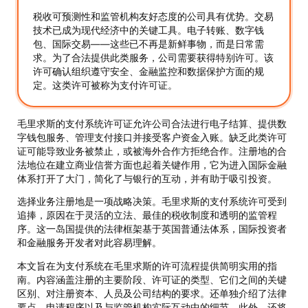
税收可预测性和监管机构友好态度的公司具有优势。交易
技术已成为现代经济中的关键工具。电子转账、数字钱
包、国际交易——这些已不再是新鲜事物，而是日常需
求。为了合法提供此类服务，公司需要获得特别许可。该
许可确认组织遵守安全、金融监控和数据保护方面的规
定。这类许可被称为支付许可证。
毛里求斯的支付系统许可证允许公司合法进行电子结算、提供数
字钱包服务、管理支付接口并接受客户资金入账。缺乏此类许可
证可能导致业务被禁止，或被海外合作方拒绝合作。注册地的合
法地位在建立商业信誉方面也起着关键作用，它为进入国际金融
体系打开了大门，简化了与银行的互动，并有助于吸引投资。
选择业务注册地是一项战略决策。毛里求斯的支付系统许可受到
追捧，原因在于灵活的立法、最佳的税收制度和透明的监管程
序。这一岛国提供的法律框架基于英国普通法体系，国际投资者
和金融服务开发者对此容易理解。
本文旨在为支付系统在毛里求斯的许可流程提供简明实用的指
南。内容涵盖注册的主要阶段、许可证的类型、它们之间的关键
区别、对注册资本、人员及公司结构的要求。还单独介绍了法律
要点、申请程序以及与监管机构实际互动中的细节。此外，还将