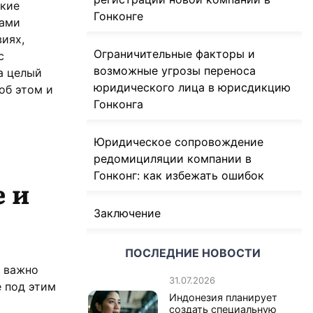
акие
Гонконге
ками
иях,
Ограничительные факторы и
с
возможные угрозы переноса
а целый
юридического лица в юрисдикцию
об этом и
Гонконга
Юридическое сопровождение
редомициляции компании в
Гонконг: как избежать ошибок
 и
Заключение
ПОСЛЕДНИЕ НОВОСТИ
, важно
31.07.2026
 под этим
Индонезия планирует
создать специальную