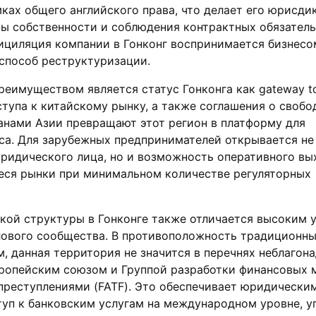
мках общего английского права, что делает его юрисди
ы собственности и соблюдения контрактных обязатель
ициляция компании в Гонконг воспринимается бизнесо
способ реструктуризации.
имуществом является статус Гонконга как gateway to
тупа к китайскому рынку, а также соглашения о свобо
анами Азии превращают этот регион в платформу для
са. Для зарубежных предпринимателей открывается не
ридического лица, но и возможность оперативного вы
ся рынки при минимальном количестве регуляторных
кой структуры в Гонконге также отличается высоким 
лового сообщества. В противоположность традиционн
 данная территория не значится в перечнях неблагон
вропейским союзом и Группой разработки финансовых 
преступлениями (FATF). Это обеспечивает юридически
туп к банковским услугам на международном уровне, 