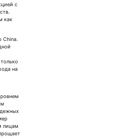
кцией с
ств.
м как
 China.
дной
 только
хода на
уровнем
ым
адежных
мер
м лицам
упрощает