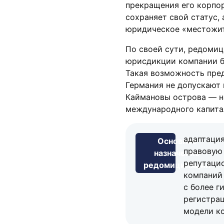
прекращения его корпор
сохраняет свой статус, 
юридическое «местожит
По своей сути, редомиц
юрисдикции компании б
Такая возможность пред
Германия не допускают 
Каймановы острова — на
международного капита
адаптаци
Основное
правовую 
назначение
репутаци
редомициляции
компаний 
с более г
регистрац
модели ко