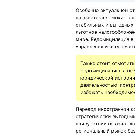
Особенно актуальной с
на азиатские рынки. Го
стабильных и выгодных 
льготное налогообложен
мире. Редомициляция в 
управления и обеспечит
Также стоит отметить
редомициляцию, а не 
юридической истории.
деятельностью, контр
избежать необходимо
Перевод иностранной к
стратегически выгодный
присутствии на азиатск
региональный рынок без