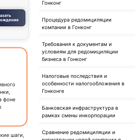
Гонконг
азать
Процедура редомициляции
вождение
компании в Гонконг
Требования к документам и
условиям для редомициляции
бизнеса в Гонконг
Налоговые последствия и
особенности налогообложения в
ивного
Гонконге
нки,
а фоне
к
Банковская инфраструктура в
рамках смены инкорпорации
Сравнение редомициляции и
кие шаги,
регистрации новой компании в