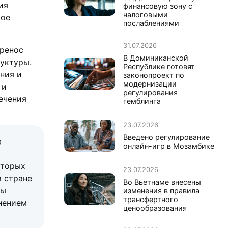
ия
финансовую зону с
налоговыми
вое
послаблениями
31.07.2026
еренос
В Доминиканской
уктуры.
Республике готовят
ния и
законопроект по
модернизации
 и
регулирования
ечения
гемблинга
23.07.2026
Введено регулирование
ю
онлайн-игр в Мозамбике
оторых
23.07.2026
в стране
Во Вьетнаме внесены
ны
изменения в правила
трансфертного
нением
ценообразования