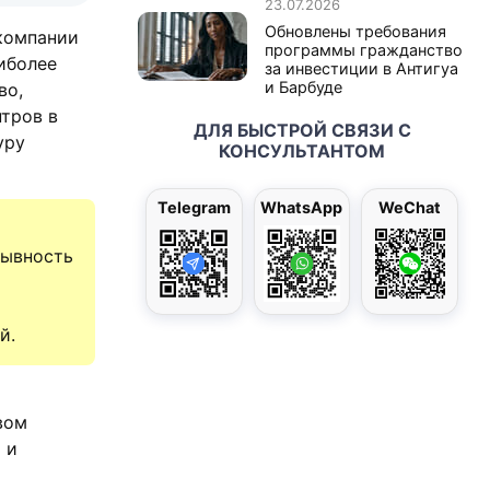
23.07.2026
Обновлены требования
компании
программы гражданство
аиболее
за инвестиции в Антигуа
и Барбуде
во,
тров в
ДЛЯ БЫСТРОЙ СВЯЗИ С
уру
КОНСУЛЬТАНТОМ
Telegram
WhatsApp
WeChat
рывность
й.
вом
 и