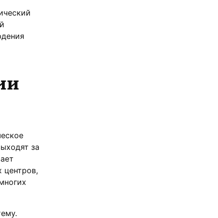
гический
й
юдения
ии
ческое
ыходят за
вает
 центров,
многих
ему.