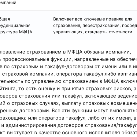
омпаний
бщая
Включает все ключевые правила для
руденциальная
страхования, перестрахования, посред
труктура МФЦА
управляющих, стандарты отчетности
управление страхованием в МФЦА обязаны компании,
 профессиональные функции, направленные на обеспеч
в по страховым и такафул-договорам от имени или в и
 страховой компании, оператора такафул либо кэптив
ятельность по управлению страхованием в МФЦА включ
тинга, то есть оценку и принятие страховых рисков, а
оворов страхования или такафул, включающее ведение
ий о страховых случаях, выплату страховых возмещен
тренных договорами. Все эти функции могут выполнять
раховщика или оператора такафул, либо от их имени, в
 и администрирования договоров страхования/такафул
т выступает в качестве основного исполнителя обязат