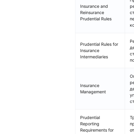
Insurance and
р
Reinsurance
с
Prudential Rules
п
к
Р
Prudential Rules for
д
Insurance
с
Intermediaries
п
О
р
Insurance
д
Management
у
с
Prudential
Т
Reporting
п
Requirements for
о