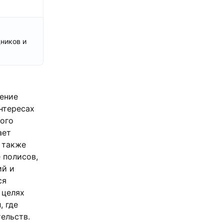
ников и
ение
нтересах
ного
ает
 также
 полисов,
ий и
ся
 целях
, где
ельств.