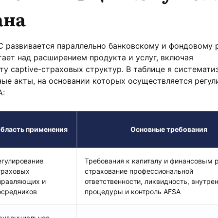
ана
C развивается параллельно банковскому и фондовому 
тает над расширением продукта и услуг, включая
ту captive-страховых структур. В таблице я системати
ые акты, на основании которых осуществляется регул
А:
бласть применения
Основные требования
егулирование
Требования к капиталу и финансовым 
траховых
страхование профессиональной
правляющих и
ответственности, ликвидность, внутре
осредников
процедуры и контроль AFSA
руденциальное