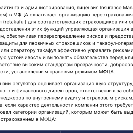
айтинга и администрирования, лицензия Insurance Ma
ием) в МФЦА охватывает организацию перестрахования
ул (retakaful) для соответствующих страховщиков или 
едоставления этих функций управляющая организация 
м, обеспечивая перераспределение рисков и предоста
защиты для первичных страховщиков и такафул-опера
или оператору такафул эффективно управлять рисками
ю устойчивость и выполнять обязательства перед кли
тветствие высоким стандартам прозрачности, добросо
ости, установленным правовым режимом МФЦА.
нзии регулятор оценивает организационную структуру
ного и финансового директоров, ответственных за со
неджеров по внутреннему аудиту и страховым рискам,
, если характер деятельности компании этого требует
ровал категории организаций, которым может быть вы
е страхованием в МФЦА: