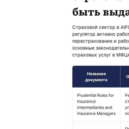
быть выд
Страховой сектор в AIF
регулятор активно рабо
перестрахование и рабо
основные законодательн
страховых услуг в МФЦ
Название
О
документа
Prudential Rules for
Р
Insurance
с
Intermediaries and
у
Insurance Managers
п
П