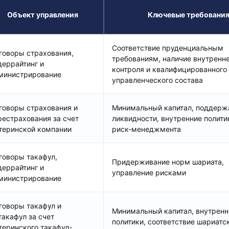
Объект управления
Ключевые требовани
Соответствие пруденциальным
говоры страхования,
требованиям, наличие внутренн
деррайтинг и
контроля и квалифицированного
министрирование
управленческого состава
говоры страхования и
Минимальный капитал, поддерж
рестрахования за счет
ликвидности, внутренние полити
теринской компании
риск-менеджмента
говоры такафул,
Придерживание норм шариата,
деррайтинг и
управление рисками
министрирование
говоры такафул и
Минимальный капитал, внутренн
такафул за счет
политики, соответствие шариатс
теринского такафул-