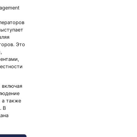
nagement
операторов
выступает
вляя
торов. Это
,
ентами,
вестности
, включая
блюдение
 а также
. В
дана