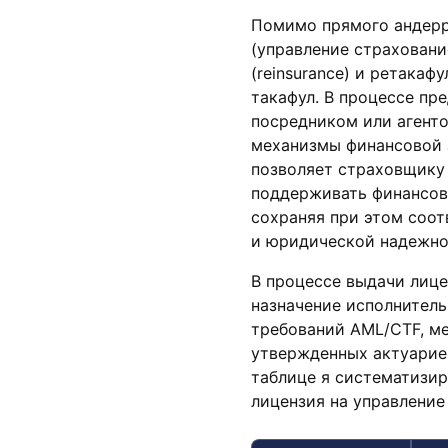
Помимо прямого андерр
(управление страхован
(reinsurance) и ретакаф
такафул. В процессе пр
посредником или агенто
механизмы финансовой 
позволяет страховщику 
поддерживать финансову
сохраняя при этом соо
и юридической надежн
В процессе выдачи лице
назначение исполнитель
требований AML/CTF, ме
утвержденных актуариев
таблице я систематизи
лицензия на управлени