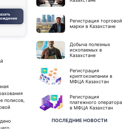
Казахстане
азать
вождение
Регистрация торговой
марки в Казахстане
Добыча полезных
ископаемых в
Казахстане
ой
Регистрация
криптокомпании в
МФЦА Казахстан
нная
рахования
Регистрация
е полисов,
платежного оператора
ховой
в МФЦА Казахстан
ПОСЛЕДНИЕ НОВОСТИ
едено
щего