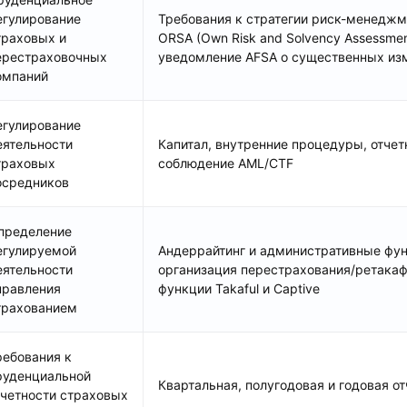
егулирование
Требования к стратегии риск-менеджм
траховых и
ORSA (Own Risk and Solvency Assessmen
ерестраховочных
уведомление AFSA о существенных из
омпаний
егулирование
еятельности
Капитал, внутренние процедуры, отчет
траховых
соблюдение AML/СTF
осредников
пределение
егулируемой
Андеррайтинг и административные фун
еятельности
организация перестрахования/ретакаф
правления
функции Takaful и Captive
трахованием
ребования к
руденциальной
Квартальная, полугодовая и годовая о
тчетности страховых