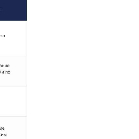
я
его
ание
ки по
ие
ким