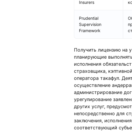
Insurers
к
Prudential
О
Supervision
п
Framework
с
Получить лицензию на 
планирующие выполнять
исполнения обязательст
страховщика, кэптивной
оператора такафул. Де
осуществление андеррай
администрирование дог
урегулирование заявлен
других услуг, предусмо
непосредственно для ст
заключения, исполнения
соответствующий субъек