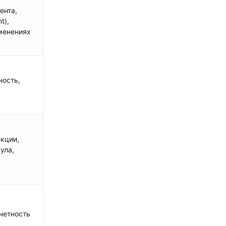
ента,
t),
менениях
ность,
кции,
ула,
тчетность