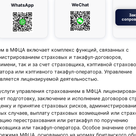
WeChat
WhatsApp
Зак
сопро
ем в МФЦА включает комплекс функций, связанных с
нистрированием страховых и такафул-договоров,
имени, так и за счет страховщика, кэптивной страхов
атора или кэптивного такафул-оператора. Управление
вляется лицензируемой деятельностью.
 услуги управления страхованием в МФЦА лицензирова
ет подготовку, заключение и исполнение договоров ст
ценку и принятие страховых рисков, администрировани
вых случаев, выплату страховых возмещений или стра
зацию перестрахования или ретакафул по поручению
ховщика или такафул-оператора. Особое значение отв
режима МФЦА, основанного на нормах британского об