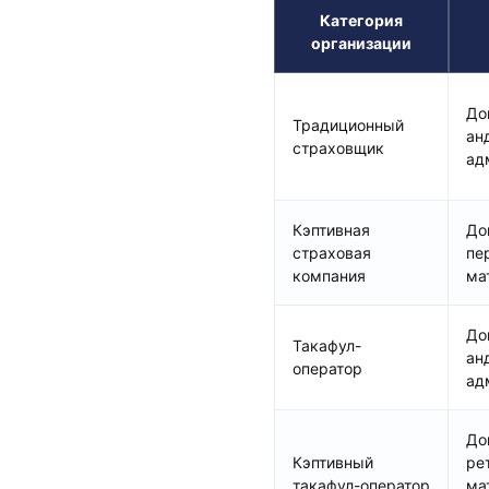
Категория
организации
До
Традиционный
ан
страховщик
ад
Кэптивная
До
страховая
пе
компания
ма
До
Такафул-
ан
оператор
ад
До
Кэптивный
ре
такафул-оператор
ма