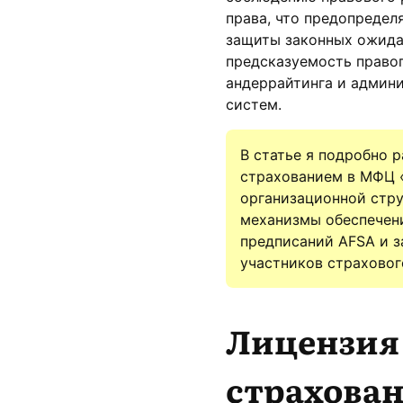
права, что предопредел
защиты законных ожидан
предсказуемость право
андеррайтинга и админи
систем.
В статье я подробно 
страхованием в МФЦ «
организационной стру
механизмы обеспечен
предписаний AFSA и з
участников страховог
Лицензия
страхова