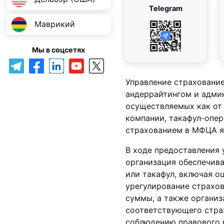
Telegram
Маврикий
Мы в соцсетях
Управление страховани
андеррайтингом и адми
осуществляемых как от 
компании, такафул-опер
страхованием в МФЦА я
В ходе предоставления
организация обеспечива
или такафул, включая о
урегулирование страхо
суммы, а также органи
соответствующего стра
соблюдению правового 