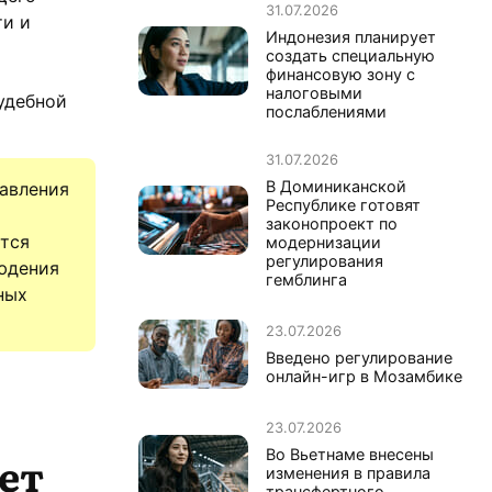
31.07.2026
ти и
Индонезия планирует
создать специальную
финансовую зону с
налоговыми
удебной
послаблениями
31.07.2026
В Доминиканской
равления
Республике готовят
законопроект по
ются
модернизации
регулирования
юдения
гемблинга
ных
23.07.2026
Введено регулирование
онлайн-игр в Мозамбике
23.07.2026
Во Вьетнаме внесены
ет
изменения в правила
трансфертного