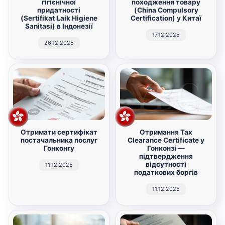
гігієнічної
походження товару
придатності
(China Compulsory
(Sertifikat Laik Higiene
Certification) у Китаї
Sanitasi) в Індонезії
17.12.2025
26.12.2025
Отримати сертифікат
Отримання Tax
постачальника послуг
Clearance Certificate у
Гонконгу
Гонконзі —
підтвердження
відсутності
11.12.2025
податкових боргів
11.12.2025