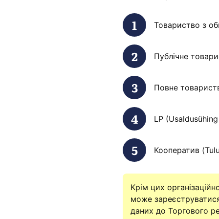
Товариство з об
Публічне товари
Повне товариств
LP (Usaldusühing
Кооператив (Tulu
Крім цих організацій
може зареєструватися 
даних до Торгового ре