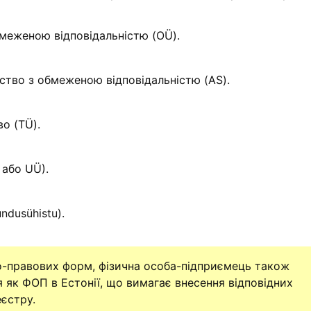
меженою відповідальністю (OÜ).
ство з обмеженою відповідальністю (AS).
о (TÜ).
 або UÜ).
ndusühistu).
но-правових форм, фізична особа-підприємець також
як ФОП в Естонії, що вимагає внесення відповідних
єстру.