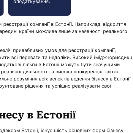
оподаткування.
и реєстрації компанії в Естонії. Наприклад, відкриття
середині країни можливе лише за наявності реального
езліч привабливих умов для реєстрації компанії,
ити всі переваги та недоліки. Високий імідж юрисдикці
податкові пільги в Естонії можуть бути значущими
реальної діяльності та висока конкуренція також
льне розуміння всіх аспектів ведення бізнесу в Естонії
унтоване рішення та успішно реалізувати свої
есу в Естонії
одексом Естонії, існує шість основних форм бізнесу: