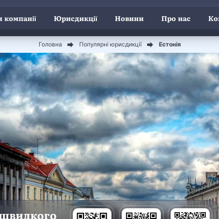
 компанії
Юрисдикції
Новини
Про нас
Ко
Головна
Популярні юрисдикції
Естонія
 швидкого