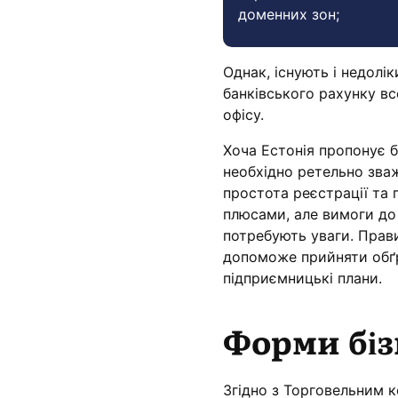
доменних зон;
Однак, існують і недолік
банківського рахунку в
офісу.
Хоча Естонія пропонує б
необхідно ретельно зваж
простота реєстрації та 
плюсами, але вимоги до 
потребують уваги. Прави
допоможе прийняти обґр
підприємницькі плани.
Форми бізн
Згідно з Торговельним к