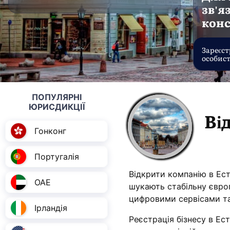
зв'я
кон
Зареєст
особист
ПОПУЛЯРНІ
ЮРИСДИКЦІЇ
Ві
Гонконг
Португалія
Відкрити компанію в Ест
ОАЕ
шукають стабільну євро
цифровими сервісами т
Ірландія
Реєстрація бізнесу в Ест