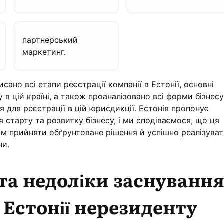
партнерський
маркетинг.
исано всі етапи реєстрації компанії в Естонії, основні
 в цій країні, а також проаналізовано всі форми бізнесу
я для реєстрації в цій юрисдикції. Естонія пропонує
я старту та розвитку бізнесу, і ми сподіваємося, що ця
м прийняти обґрунтоване рішення й успішно реалізува
ни.
та недоліки заснуванн
в Естонії нерезиденту