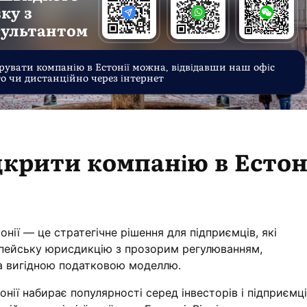
зку з
сультантом
рувати компанію в Естонії можна, відвідавши наш офіс
о чи дистанційно через інтернет
дкрити компанію в Естоні
онії — це стратегічне рішення для підприємців, які
пейську юрисдикцію з прозорим регулюванням,
а вигідною податковою моделлю.
онії набирає популярності серед інвесторів і підприємц