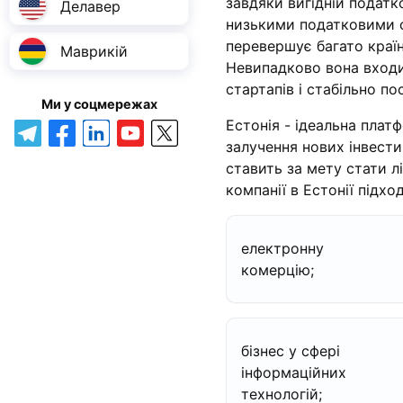
завдяки вигідній податко
Делавер
низькими податковими с
перевершує багато краї
Маврикій
Невипадково вона входи
стартапів і стабільно п
Ми у соцмережах
Естонія - ідеальна плат
залучення нових інвести
ставить за мету стати лі
компанії в Естонії підх
електронну
комерцію;
бізнес у сфері
інформаційних
технологій;