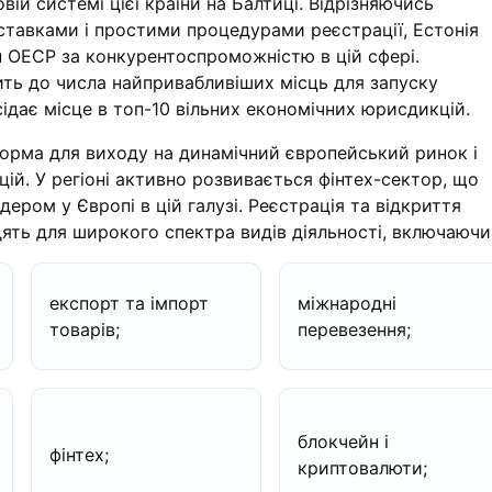
вій системі цієї країни на Балтиці. Відрізняючись
тавками і простими процедурами реєстрації, Естонія
н ОЕСР за конкурентоспроможністю в цій сфері.
ть до числа найпривабливіших місць для запуску
осідає місце в топ-10 вільних економічних юрисдикцій.
форма для виходу на динамічний європейський ринок і
цій. У регіоні активно розвивається фінтех-сектор, що
дером у Європі в цій галузі. Реєстрація та відкриття
одять для широкого спектра видів діяльності, включаючи
експорт та імпорт
міжнародні
товарів;
перевезення;
блокчейн і
фінтех;
криптовалюти;