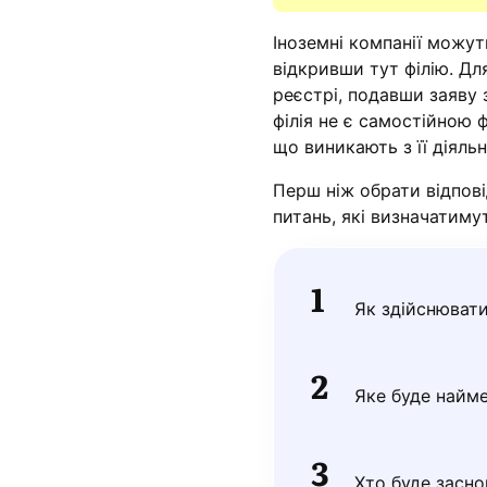
Іноземні компанії можут
відкривши тут філію. Дл
реєстрі, подавши заяву 
філія не є самостійною ф
що виникають з її діяльн
Перш ніж обрати відпов
питань, які визначатиму
Як здійснюват
Яке буде найме
Хто буде засн