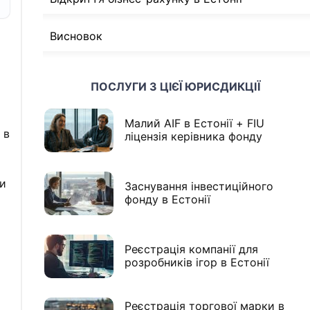
Висновок
ПОСЛУГИ З ЦІЄЇ ЮРИСДИКЦІЇ
Малий AIF в Естонії + FIU
 в
ліцензія керівника фонду
ти
Заснування інвестиційного
фонду в Естонії
я
Реєстрація компанії для
розробників ігор в Естонії
Реєстрація торгової марки в