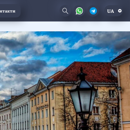
UA
нтакти