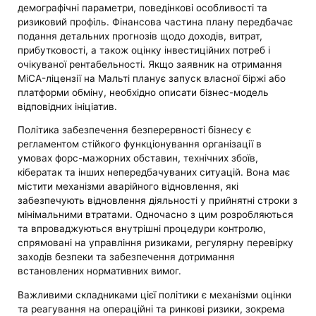
демографічні параметри, поведінкові особливості та
ризиковий профіль. Фінансова частина плану передбачає
подання детальних прогнозів щодо доходів, витрат,
прибутковості, а також оцінку інвестиційних потреб і
очікуваної рентабельності. Якщо заявник на отримання
MiCA-ліцензії на Мальті планує запуск власної біржі або
платформи обміну, необхідно описати бізнес-модель
відповідних ініціатив.
Політика забезпечення безперервності бізнесу є
регламентом стійкого функціонування організації в
умовах форс-мажорних обставин, технічних збоїв,
кібератак та інших непередбачуваних ситуацій. Вона має
містити механізми аварійного відновлення, які
забезпечують відновлення діяльності у прийнятні строки з
мінімальними втратами. Одночасно з цим розробляються
та впроваджуються внутрішні процедури контролю,
спрямовані на управління ризиками, регулярну перевірку
заходів безпеки та забезпечення дотримання
встановлених нормативних вимог.
Важливими складниками цієї політики є механізми оцінки
та реагування на операційні та ринкові ризики, зокрема