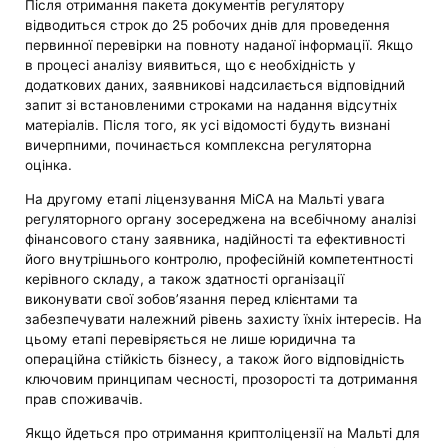
Після отримання пакета документів регулятору
відводиться строк до 25 робочих днів для проведення
первинної перевірки на повноту наданої інформації. Якщо
в процесі аналізу виявиться, що є необхідність у
додаткових даних, заявникові надсилається відповідний
запит зі встановленими строками на надання відсутніх
матеріалів. Після того, як усі відомості будуть визнані
вичерпними, починається комплексна регуляторна
оцінка.
На другому етапі ліцензування MiCA на Мальті увага
регуляторного органу зосереджена на всебічному аналізі
фінансового стану заявника, надійності та ефективності
його внутрішнього контролю, професійній компетентності
керівного складу, а також здатності організації
виконувати свої зобов’язання перед клієнтами та
забезпечувати належний рівень захисту їхніх інтересів. На
цьому етапі перевіряється не лише юридична та
операційна стійкість бізнесу, а також його відповідність
ключовим принципам чесності, прозорості та дотримання
прав споживачів.
Якщо йдеться про отримання криптоліцензії на Мальті для