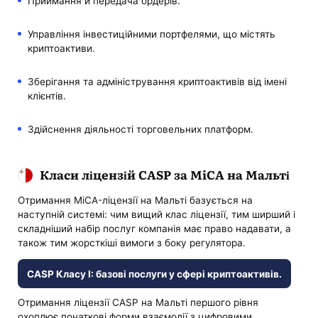
Приймання й передача ордерів.
Управління інвестиційними портфелями, що містять
криптоактиви.
Зберігання та адміністрування криптоактивів від імені
клієнтів.
Здійснення діяльності торговельних платформ.
Класи ліцензій CASP за MiCA на Мальті
Отримання MiCA-ліцензії на Мальті базується на
наступній системі: чим вищий клас ліцензії, тим ширший і
складніший набір послуг компанія має право надавати, а
також тим жорсткіші вимоги з боку регулятора.
CASP Класу I: базові послуги у сфері криптоактивів.
Отримання ліцензії CASP на Мальті першого рівня
охоплює початкові форми взаємодії з цифровими