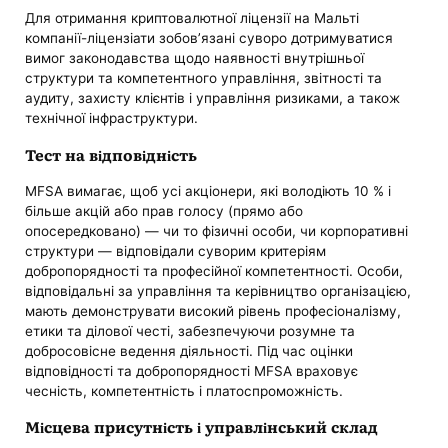
Для отримання криптовалютної ліцензії на Мальті
компанії-ліцензіати зобов’язані суворо дотримуватися
вимог законодавства щодо наявності внутрішньої
структури та компетентного управління, звітності та
аудиту, захисту клієнтів і управління ризиками, а також
технічної інфраструктури.
Тест на відповідність
MFSA вимагає, щоб усі акціонери, які володіють 10 % і
більше акцій або прав голосу (прямо або
опосередковано) — чи то фізичні особи, чи корпоративні
структури — відповідали суворим критеріям
добропорядності та професійної компетентності. Особи,
відповідальні за управління та керівництво організацією,
мають демонструвати високий рівень професіоналізму,
етики та ділової честі, забезпечуючи розумне та
добросовісне ведення діяльності. Під час оцінки
відповідності та добропорядності MFSA враховує
чесність, компетентність і платоспроможність.
Місцева присутність і управлінський склад