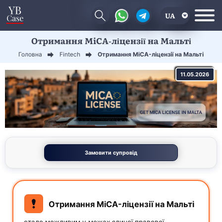
UA
Отримання MiCA-ліцензії на Мальті
EN
Головна
Fintech
Отримання MiCA-ліцензії на Мальті
CN
11.05.2026
Замовити супровід
Отримання MiCA-ліцензії на Мальті
стало можливим у межах єдиної правової