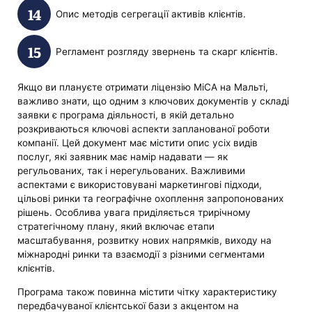
Опис методів сегрегації активів клієнтів.
Регламент розгляду звернень та скарг клієнтів.
Якщо ви плануєте отримати ліцензію MiCA на Мальті,
важливо знати, що одним з ключових документів у складі
заявки є програма діяльності, в якій детально
розкриваються ключові аспекти запланованої роботи
компанії. Цей документ має містити опис усіх видів
послуг, які заявник має намір надавати — як
регульованих, так і нерегульованих. Важливими
аспектами є використовувані маркетингові підходи,
цільові ринки та географічне охоплення запропонованих
рішень. Особлива увага приділяється трирічному
стратегічному плану, який включає етапи
масштабування, розвитку нових напрямків, виходу на
міжнародні ринки та взаємодії з різними сегментами
клієнтів.
Програма також повинна містити чітку характеристику
передбачуваної клієнтської бази з акцентом на