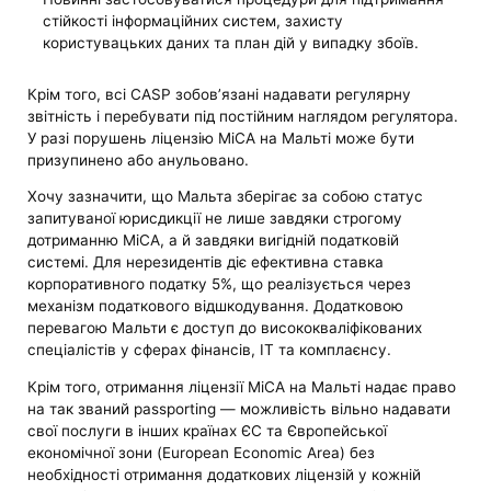
стійкості інформаційних систем, захисту
користувацьких даних та план дій у випадку збоїв.
Крім того, всі CASP зобов’язані надавати регулярну
звітність і перебувати під постійним наглядом регулятора.
У разі порушень ліцензію MiCA на Мальті може бути
призупинено або анульовано.
Хочу зазначити, що Мальта зберігає за собою статус
запитуваної юрисдикції не лише завдяки строгому
дотриманню MiCA, а й завдяки вигідній податковій
системі. Для нерезидентів діє ефективна ставка
корпоративного податку 5%, що реалізується через
механізм податкового відшкодування. Додатковою
перевагою Мальти є доступ до висококваліфікованих
спеціалістів у сферах фінансів, ІТ та комплаєнсу.
Крім того, отримання ліцензії MiCA на Мальті надає право
на так званий passporting — можливість вільно надавати
свої послуги в інших країнах ЄС та Європейської
економічної зони (European Economic Area) без
необхідності отримання додаткових ліцензій у кожній