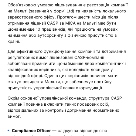
Обов’язковою умовою ліцензування є реєстрація компанії
на Мальті (зазвичай у формі Ltd) та наявність локального
зареєстрованого офісу. Протягом шести місяців після
отримання ліцензії CASP за MiCA на Мальті має бути
щонайменше 10 працівників, які працюють на умовах
наймання або аутсорсингу з фізичною присутністю в
країні.
Для ефективного функціонування компанії та дотримання
регуляторних вимог ліцензовані CASP-компанії
зобов’язані призначити щонайменше двох компетентних і
кваліфікованих керівників, які володіють досвідом у
відповідній сфері. Один з цих керівників повинен мати
статус резидента Мальти, що забезпечує постійну
присутність управлінської ланки в юрисдикції.
Окрім основної управлінської команди, структура CASP-
компанії повинна включати таких посадових осіб,
відповідальних за контроль і дотримання нормативних
вимог:
Compliance Officer
— слідкує за відповідністю