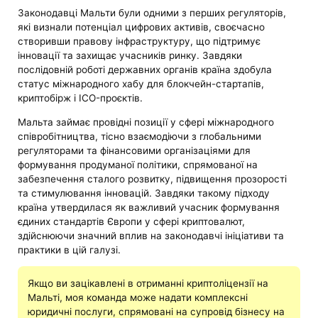
Законодавці Мальти були одними з перших регуляторів,
які визнали потенціал цифрових активів, своєчасно
створивши правову інфраструктуру, що підтримує
інновації та захищає учасників ринку. Завдяки
послідовній роботі державних органів країна здобула
статус міжнародного хабу для блокчейн-стартапів,
криптобірж і ICO-проєктів.
Мальта займає провідні позиції у сфері міжнародного
співробітництва, тісно взаємодіючи з глобальними
регуляторами та фінансовими організаціями для
формування продуманої політики, спрямованої на
забезпечення сталого розвитку, підвищення прозорості
та стимулювання інновацій. Завдяки такому підходу
країна утвердилася як важливий учасник формування
єдиних стандартів Європи у сфері криптовалют,
здійснюючи значний вплив на законодавчі ініціативи та
практики в цій галузі.
Якщо ви зацікавлені в отриманні криптоліцензії на
Мальті, моя команда може надати комплексні
юридичні послуги, спрямовані на супровід бізнесу на