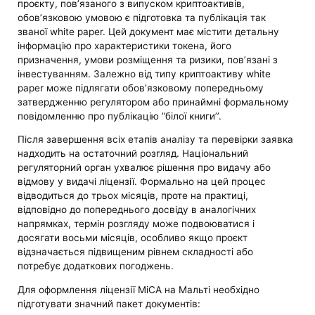
проєкту, пов’язаного з випуском криптоактивів,
обов’язковою умовою є підготовка та публікація так
званої white paper. Цей документ має містити детальну
інформацію про характеристики токена, його
призначення, умови розміщення та ризики, пов’язані з
інвестуванням. Залежно від типу криптоактиву white
paper може підлягати обов’язковому попередньому
затвердженню регулятором або принаймні формальному
повідомленню про публікацію ’’білої книги’’.
Після завершення всіх етапів аналізу та перевірки заявка
надходить на остаточний розгляд. Національний
регуляторний орган ухвалює рішення про видачу або
відмову у видачі ліцензії. Формально на цей процес
відводиться до трьох місяців, проте на практиці,
відповідно до попереднього досвіду в аналогічних
напрямках, термін розгляду може подвоюватися і
досягати восьми місяців, особливо якщо проєкт
відзначається підвищеним рівнем складності або
потребує додаткових погоджень.
Для оформлення ліцензії MiCA на Мальті необхідно
підготувати значний пакет документів: