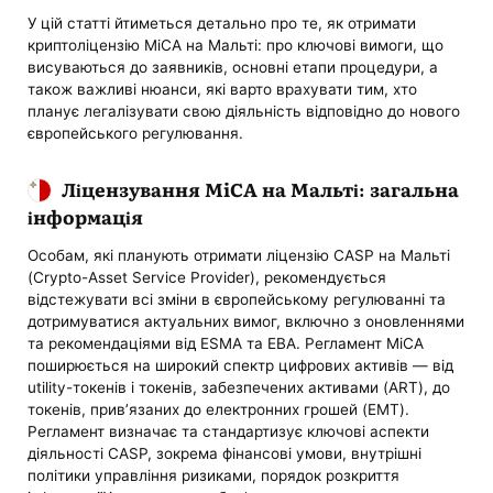
У цій статті йтиметься детально про те, як отримати
криптоліцензію MiCA на Мальті: про ключові вимоги, що
висуваються до заявників, основні етапи процедури, а
також важливі нюанси, які варто врахувати тим, хто
планує легалізувати свою діяльність відповідно до нового
європейського регулювання.
Ліцензування MiCA на Мальті: загальна
інформація
Особам, які планують отримати ліцензію CASP на Мальті
(Crypto-Asset Service Provider), рекомендується
відстежувати всі зміни в європейському регулюванні та
дотримуватися актуальних вимог, включно з оновленнями
та рекомендаціями від ESMA та EBA. Регламент MiCA
поширюється на широкий спектр цифрових активів — від
utility-токенів і токенів, забезпечених активами (ART), до
токенів, прив’язаних до електронних грошей (EMT).
Регламент визначає та стандартизує ключові аспекти
діяльності CASP, зокрема фінансові умови, внутрішні
політики управління ризиками, порядок розкриття