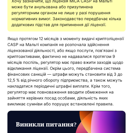
Хочу зазначити, що ліцензія MiCA CASP на Мальті
може бути анульована або призупинена
регуляторним органом не лише у разі порушення
нормативних вимог. Законодавство передбачає кілька
додаткових підстав для припинення дії ліцензії.
Якщо протягом 12 місяців з моменту видачі криптоліцензії
CASP на Мальті компанія не розпочала здійснення
ліцензованої діяльності, або якщо послуги, пов’язані з
криптоактивами, фактично не надавалися протягом 9
місяців поспіль, регулятор має право вжити заходів щодо
відкликання ліцензії. Окрім цього, передбачена система
фінансових санкцій — штрафи можуть становити від 3 до
12,5 % від річного обороту підприємства, а також можуть
накладатися періодичні штрафні виплати. Крім того,
регулятор має повноваження вводити обмеження на
зайняття керівних посад особами, діяльність яких
викликає сумніви або порушує встановлені правила.
Виникли питання?