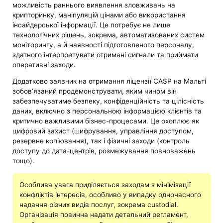
можливість раннього виявлення зловживань на
крипторинку, маніпуляцій цінами або використання
інсайдерської інформації. Це потребує не лише
технологічних рішень, зокрема, автоматизованих систем
моніторингу, а й наявності підготовленого персоналу,
здатного інтерпретувати отримані сигнали та приймати
оперативні заходи.
Додатково заявник на отримання ліцензії CASP на Мальті
зобов’язаний продемонструвати, яким чином він
забезпечуватиме безпеку, конфіденційність та цілісність
даних, включно з персональною інформацією клієнтів та
критично важливими бізнес-процесами. Це охоплює як
цифровий захист (шифрування, управління доступом,
резервне копіювання), так і фізичні заходи (контроль
доступу до дата-центрів, розмежування повноважень
тощо).
Особлива увага приділяється заходам з мінімізації
конфліктів інтересів, особливо у випадку одночасного
надання різних видів послуг, зокрема custodial.
Організація повинна надати детальний регламент,