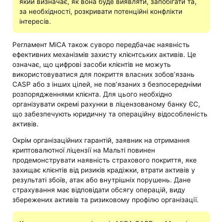
який визначає, як вона буде виявляти, запобігати та,
за необхідності, розкривати потенційні конфлікти
інтересів.
Регламент MiCA також суворо передбачає наявність
ефективних механізмів захисту клієнтських активів. Це
означає, що цифрові засоби клієнтів не можуть
використовуватися для покриття власних зобов’язань
CASP або з інших цілей, не пов’язаних з безпосередніми
розпорядженнями клієнта. Для цього необхідно
організувати окремі рахунки в ліцензованому банку ЄС,
що забезпечують юридичну та операційну відособленість
активів.
Окрім організаційних гарантій, заявник на отримання
криптовалютної ліцензії на Мальті повинен
продемонструвати наявність страхового покриття, яке
захищає клієнтів від ризиків крадіжки, втрати активів у
результаті збоїв, атак або внутрішніх порушень. Дане
страхування має відповідати обсягу операцій, виду
збережених активів та ризиковому профілю організації.