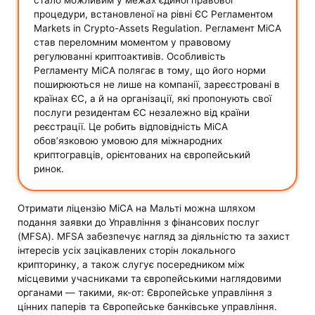
процедури, встановленої на рівні ЄС Регламентом
Markets in Crypto-Assets Regulation. Регламент MiCA
став переломним моментом у правовому
регулюванні криптоактивів. Особливість
Регламенту MiCA полягає в тому, що його норми
поширюються не лише на компанії, зареєстровані в
країнах ЄС, а й на організації, які пропонують свої
послуги резидентам ЄС незалежно від країни
реєстрації. Це робить відповідність MiCA
обов’язковою умовою для міжнародних
криптогравців, орієнтованих на європейський
ринок.
Отримати ліцензію MiCA на Мальті можна шляхом
подання заявки до Управління з фінансових послуг
(MFSA). MFSA забезпечує нагляд за діяльністю та захист
інтересів усіх зацікавлених сторін локального
крипторинку, а також слугує посередником між
місцевими учасниками та європейськими наглядовими
органами — такими, як-от: Європейське управління з
цінних паперів та Європейське банківське управління.