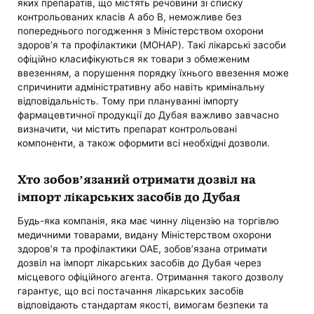
яких препаратів, що містять речовини зі списку
контрольованих класів A або B, неможливе без
попереднього погодження з Міністерством охорони
здоров’я та профілактики (MOHAP). Такі лікарські засоби
офіційно класифікуються як товари з обмеженим
ввезенням, а порушення порядку їхнього ввезення може
спричинити адміністративну або навіть кримінальну
відповідальність. Тому при плануванні імпорту
фармацевтичної продукції до Дубая важливо завчасно
визначити, чи містить препарат контрольовані
компоненти, а також оформити всі необхідні дозволи.
Хто зобов’язаний отримати дозвіл на
імпорт лікарських засобів до Дубая
Будь-яка компанія, яка має чинну ліцензію на торгівлю
медичними товарами, видану Міністерством охорони
здоров’я та профілактики ОАЕ, зобов’язана отримати
дозвіл на імпорт лікарських засобів до Дубая через
місцевого офіційного агента. Отримання такого дозволу
гарантує, що всі постачання лікарських засобів
відповідають стандартам якості, вимогам безпеки та