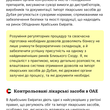
препаратів, висуваючи суворі вимоги до дистриб’юторів,
виробників та документації. Імпорт лікарських засобів до
Дубая регулюється суворими нормами, спрямованими на
забезпечення безпеки та якості продукції, що надходить
на ринок Об’єднаних Арабських Еміратів.
Розуміння регуляторних процедур та своєчасна
підготовка необхідних дозволів дозволяють бізнесу не
лише уникнути бюрократичних складнощів, а й
забезпечити успішну присутність на одному з
найдинамічніших ринків Близького Сходу. Я, як
спеціаліст з практикою, можу детально розповісти, як
влаштована система отримання дозволів на імпорт
лікарських засобів до Дубая, які державні органи
залучені до процесу, та які документи необхідні.
Контрольовані лікарські засоби в ОАЕ
В Арабських Еміратах діють одні з найсуворіших у регіоні
правил, що регулюють обіг та імпорт лікарських засобів,
особливо тих, які можуть впливати на центральну