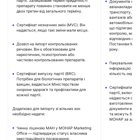
партії. Залишковий термін придатності
Документів на 
препарату повинен становити не менше
авіанакладної д
двох третин від загального терміну.
транспорту, кон
вантажів або тр
автомобільних п
Сертифікат незначних змін (MVC). Він
що підлягають 
надається, якщо такі зміни мали місце.
контролю, мають
відповідних кон
Постанови Мініс
Дозвіл на імпорт контрольованих
року.
речовин. Він є обов’язковим для
наркотичних, психотропних або
частково контрольованих препаратів.
Пакувальний лис
інформацію про 
кількість окреми
Сертифікат випуску партії (BRC).
Потрібен для біологічних препаратів і
вакцин, видається Міністерством
Сертифікати ана
охорони здоров’я та профілактики для
партії, включено
кожної партії.
надаються оригі
виготовлення та 
документи видаю
Додатково для імпорту зі вільних зон
та можуть бути 
необхідно надати:
MOHAP за запит
Чинну ліцензію MAH у MOHAP Marketing
Office — підтверджує статус власника
реєстраційного посвідчення.