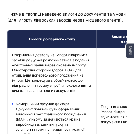
Нижче в таблиці наведено вимоги до документів та умови
(для імпорту лікарських засобів через місцевого агента).
Вимоги до д
Вимоги до першого етапу
достав
INFO
Оформлення дозволу на імпорт лікарських
засобів до Дубая розпочинається з подання
електронної заяви через систему імпорту
Міністерства охорони здоров’я ОАЕ для
отримання попереднього погодження на
імпорт. Ця процедура є обов’язковою до
відправлення товару з країни походження та
вимагає надання певних документів:
Комерційний рахунок-фактура.
Подання заявки на
Документ повинен бути оформлений
імпорт лікарських 
власником реєстраційного посвідчення
здійснюється післ
(MAH). У ньому зазначаються країна
документів і вимаг
виробництва, дати випуску та
закінчення терміну придатності кожної