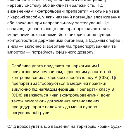
нервову систему або викликати залежність. Під
визначенням «контрольовані препарати» мають на увазі
лікарські засоби, у яких наявний потенціал зловживання
або звикання при неправильному застосуванні. Це
означає, що навіть якщо препарат призначається за
медичними показаннями, його використання суворо
контролюється державними органами, а будь-які операції
з ним — включно зі зберіганням, транспортуванням та
імпортом — потребують офіційного дозволу.
Особлива увага приділяється наркотичним і
психотропним речовинам, віднесеним до категорії
контрольованих лікарських засобів класу A (CDa). Ці
препарати застосовуються в медичній практиці
виключно під наглядом фахівців. Препарати класу B
(CDb) вважаються «напівконтрольованими»: вони
також вимагають дотримання встановлених
процедур, проте належать до менш суворо
регульованої групи.
Слід враховувати, що ввезення на територію країни будь-