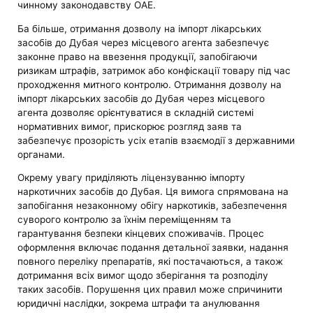
чинному законодавству ОАЕ.
Ба більше, отримання дозволу на імпорт лікарських
засобів до Дубая через місцевого агента забезпечує
законне право на ввезення продукції, запобігаючи
ризикам штрафів, затримок або конфіскації товару під час
проходження митного контролю. Отримання дозволу на
імпорт лікарських засобів до Дубая через місцевого
агента дозволяє орієнтуватися в складній системі
нормативних вимог, прискорює розгляд заяв та
забезпечує прозорість усіх етапів взаємодії з державними
органами.
Окрему увагу приділяють ліцензуванню імпорту
наркотичних засобів до Дубая. Ця вимога спрямована на
запобігання незаконному обігу наркотиків, забезпечення
суворого контролю за їхнім переміщенням та
гарантування безпеки кінцевих споживачів. Процес
оформлення включає подання детальної заявки, надання
повного переліку препаратів, які постачаються, а також
дотримання всіх вимог щодо зберігання та розподілу
таких засобів. Порушення цих правил може спричинити
юридичні наслідки, зокрема штрафи та анулювання