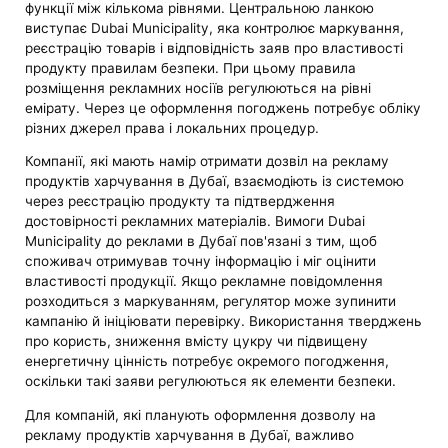
функції між кількома рівнями. Центральною ланкою
виступає Dubai Municipality, яка контролює маркування,
реєстрацію товарів і відповідність заяв про властивості
продукту правилам безпеки. При цьому правила
розміщення рекламних носіїв регулюються на рівні
емірату. Через це оформлення погоджень потребує обліку
різних джерел права і локальних процедур.
Компанії, які мають намір отримати дозвіл на рекламу
продуктів харчування в Дубаї, взаємодіють із системою
через реєстрацію продукту та підтвердження
достовірності рекламних матеріалів. Вимоги Dubai
Municipality до реклами в Дубаї пов'язані з тим, щоб
споживач отримував точну інформацію і міг оцінити
властивості продукції. Якщо рекламне повідомлення
розходиться з маркуванням, регулятор може зупинити
кампанію й ініціювати перевірку. Використання тверджень
про користь, зниження вмісту цукру чи підвищену
енергетичну цінність потребує окремого погодження,
оскільки такі заяви регулюються як елементи безпеки.
Для компаній, які планують оформлення дозволу на
рекламу продуктів харчування в Дубаї, важливо