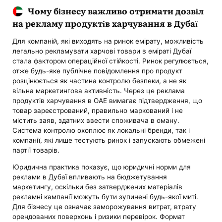
Чому бізнесу важливо отримати дозвіл
на рекламу продуктів харчування в Дубаї
Для компаній, які виходять на ринок емірату, можливість
легально рекламувати харчові товари в еміраті Дубаї
стала фактором операційної стійкості. Ринок регулюється,
отже будь-яке публічне повідомлення про продукт
розцінюється як частина контролю безпеки, а не як
вільна маркетингова активність. Через це реклама
продуктів харчування в ОАЕ вимагає підтвердження, що
товар зареєстрований, правильно маркований і не
містить заяв, здатних ввести споживача в оману.
Система контролю охоплює як локальні бренди, так і
компанії, які лише тестують ринок і запускають обмежені
партії товарів.
Юридична практика показує, що юридичні норми для
реклами в Дубаї впливають на бюджетування
маркетингу, оскільки без затверджених матеріалів
рекламні кампанії можуть бути зупинені будь-якої миті.
Для бізнесу це означає заморожування витрат, втрату
орендованих поверхонь і ризики перевірок. Формат