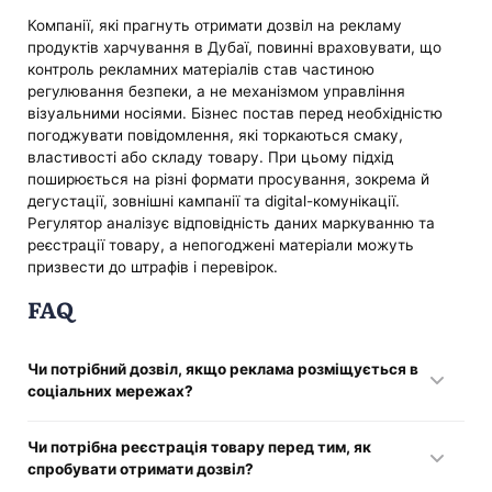
Компанії, які прагнуть отримати дозвіл на рекламу
продуктів харчування в Дубаї, повинні враховувати, що
контроль рекламних матеріалів став частиною
регулювання безпеки, а не механізмом управління
візуальними носіями. Бізнес постав перед необхідністю
погоджувати повідомлення, які торкаються смаку,
властивості або складу товару. При цьому підхід
поширюється на різні формати просування, зокрема й
дегустації, зовнішні кампанії та digital-комунікації.
Регулятор аналізує відповідність даних маркуванню та
реєстрації товару, а непогоджені матеріали можуть
призвести до штрафів і перевірок.
FAQ
Чи потрібний дозвіл, якщо реклама розміщується в
соціальних мережах?
Так, при публікації зображень або описів їжі
Чи потрібна реєстрація товару перед тим, як
використовується контроль реклами продуктів
спробувати отримати дозвіл?
харчування в Дубаї, і потрібне погодження.