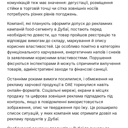
комунікацій теж має значення: дегустації, розміщення
стійки в торговій точці чи сітка зовнішніх носіїв
потребують різних рівнів погоджень.
Компанії, які планують оформити допуск до рекламних
кампаній food-сегменту в Дубаї, постають перед
необхідністю довести, що товар пройшов реєстрацію та
відповідає вимогам до складу, маркування й опису
корисних властивостей. Це особливо помітно в категоріях
функціонального харчування, енергетичних напоїв і снеків
із заявленими корисними властивостями. Порушення
фіксуються інспекторами й можуть спричинити вилучення
товарів, адміністративні заходи та фінансові санкції.
Останніми роками вимоги посилилися, і обмеження на
рекламу харчової продукції в ОАЕ торкнулися навіть
онлайн-форматів. Соціальні мережі, екрани в місцях
продажу та цифрова зовнішня реклама підпадають під
контроль, якщо в повідомленні використовується
зображення, опис чи твердження про їжу. Це розширило
список ситуацій, у яких компанія має отримати дозвіл на
рекламу продуктів у Дубаї.