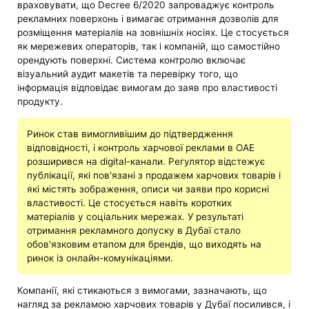
враховувати, що Decree 6/2020 запроваджує контроль
рекламних поверхонь і вимагає отримання дозволів для
розміщення матеріалів на зовнішніх носіях. Це стосується
як мережевих операторів, так і компаній, що самостійно
орендують поверхні. Система контролю включає
візуальний аудит макетів та перевірку того, що
інформація відповідає вимогам до заяв про властивості
продукту.
Ринок став вимогливішим до підтвердження
відповідності, і контроль харчової реклами в ОАЕ
розширився на digital-канали. Регулятор відстежує
публікації, які пов'язані з продажем харчових товарів і
які містять зображення, описи чи заяви про корисні
властивості. Це стосується навіть коротких
матеріалів у соціальних мережах. У результаті
отримання рекламного допуску в Дубаї стало
обов'язковим етапом для брендів, що виходять на
ринок із онлайн-комунікаціями.
Компанії, які стикаються з вимогами, зазначають, що
нагляд за рекламою харчових товарів у Дубаї посилився, і