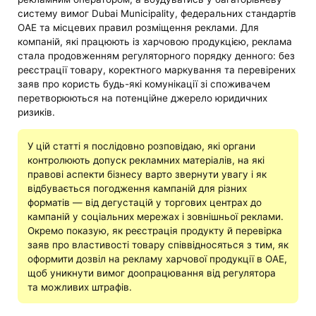
систему вимог Dubai Municipality, федеральних стандартів
ОАЕ та місцевих правил розміщення реклами. Для
компаній, які працюють із харчовою продукцією, реклама
стала продовженням регуляторного порядку денного: без
реєстрації товару, коректного маркування та перевірених
заяв про користь будь-які комунікації зі споживачем
перетворюються на потенційне джерело юридичних
ризиків.
У цій статті я послідовно розповідаю, які органи
контролюють допуск рекламних матеріалів, на які
правові аспекти бізнесу варто звернути увагу і як
відбувається погодження кампаній для різних
форматів — від дегустацій у торгових центрах до
кампаній у соціальних мережах і зовнішньої реклами.
Окремо показую, як реєстрація продукту й перевірка
заяв про властивості товару співвідносяться з тим, як
оформити дозвіл на рекламу харчової продукції в ОАЕ,
щоб уникнути вимог доопрацювання від регулятора
та можливих штрафів.