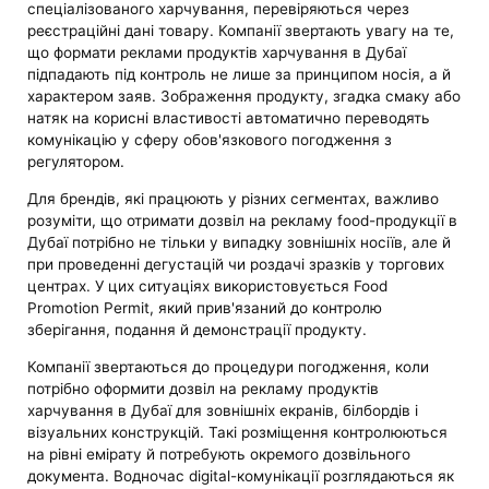
спеціалізованого харчування, перевіряються через
реєстраційні дані товару. Компанії звертають увагу на те,
що формати реклами продуктів харчування в Дубаї
підпадають під контроль не лише за принципом носія, а й
характером заяв. Зображення продукту, згадка смаку або
натяк на корисні властивості автоматично переводять
комунікацію у сферу обов'язкового погодження з
регулятором.
Для брендів, які працюють у різних сегментах, важливо
розуміти, що отримати дозвіл на рекламу food-продукції в
Дубаї потрібно не тільки у випадку зовнішніх носіїв, але й
при проведенні дегустацій чи роздачі зразків у торгових
центрах. У цих ситуаціях використовується Food
Promotion Permit, який прив'язаний до контролю
зберігання, подання й демонстрації продукту.
Компанії звертаються до процедури погодження, коли
потрібно оформити дозвіл на рекламу продуктів
харчування в Дубаї для зовнішніх екранів, білбордів і
візуальних конструкцій. Такі розміщення контролюються
на рівні емірату й потребують окремого дозвільного
документа. Водночас digital-комунікації розглядаються як