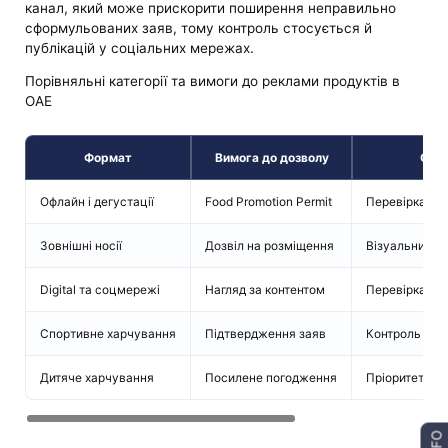
канал, який може прискорити поширення неправильно
сформульованих заяв, тому контроль стосується й
публікацій у соціальних мережах.
Порівняльні категорії та вимоги до реклами продуктів в
ОАЕ
Формат
Вимога до дозволу
Особ
Офлайн і дегустації
Food Promotion Permit
Перевірка ум
Зовнішні носії
Дозвіл на розміщення
Візуальний ау
Digital та соцмережі
Нагляд за контентом
Перевірка ко
Спортивне харчування
Підтвердження заяв
Контроль скл
Дитяче харчування
Посилене погодження
Пріоритет без
INFO