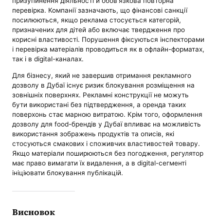
призупинення діяльності й обов'язкова повторна
перевірка. Компанії зазначають, що фінансові санкції
посилюються, якщо реклама стосується категорій,
призначених для дітей або включає твердження про
корисні властивості. Порушення фіксуються інспекторами
і перевірка матеріалів проводиться як в офлайн-форматах,
так і в digital-каналах.
Для бізнесу, який не завершив отримання рекламного
дозволу в Дубаї існує ризик блокування розміщення на
зовнішніх поверхнях. Рекламні конструкції не можуть
бути використані без підтвердження, а оренда таких
поверхонь стає марною витратою. Крім того, оформлення
дозволу для food-брендів у Дубаї впливає на можливість
використання зображень продуктів та описів, які
стосуються смакових і споживчих властивостей товару.
Якщо матеріали поширюються без погодження, регулятор
має право вимагати їх видалення, а в digital-сегменті
ініціювати блокування публікацій.
Висновок