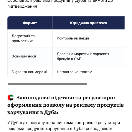
Особливості реклами продуктів у Дубаї та вимоги до
підтвердження
Формат
Юридична прив'язка
Дегустації та
П
Контроль інспекції
промостійки
п
Дозвіл на маркетинг харчових
Зовнішні носії
Н
брендів в ОАЕ
Digital та соцмережі
Нагляд за контентом
П
Законодавчі підстави та регулятори:
оформлення дозволу на рекламу продуктів
харчування в Дубаї
У Дубаї діє розгалужена система контролю, і регулятори
реклами продуктів харчування в Дубаї розподіляють