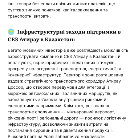
інші товари без сплати ввізних митних платежів, що
суттєво знижує початкові капіталовкладення та
транспортні витрати.
Інфраструктурні заходи підтримки в
СЕЗ Атирау в Казахстані
Багато іноземних інвесторів вже розглядають можливість
зареєструвати компанію в СЕЗ Атирау в Казахстані, й
аналізують, окрім юридичних і податкових стимулів,
прогрес у налагодженні транспортної, енергетичної та
інженерної інфраструктур. Територія зони розташована
вздовж стратегічного транспортного коридору Атирау –
Доссор, що створює передумови для інтеграції з
мережею автомобільних і залізничних маршрутів, які
забезпечують зв'язок із внутрішніми ринками й
експортними напрямками. Крім того, регіональне
транспортне сполучення — міжнародний аеропорт,
річковий порт і регіональні дороги — посилює логістичну
інфраструктуру, дозволяючи знизити витрати на
постачання сировини та відвантаження продукції.
Річковий порт на Уралі забезпечує можливість