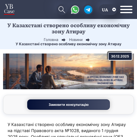
UA
У Казахстані створено особливу економічну
EN
зону Атирау
CN
Головна
Новини
У Казахстані створено особливу економічну зону Атирау
30.12.2025
Замовити консультацію
У Казахстані створено особливу економічну зону Атирау
на підставі Правового акта №1028, виданого 1 грудня
2025 року. Особливі чи спеціальні економічні зони (ОЕЗ