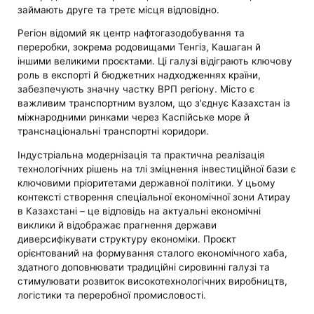
займають друге та третє місця відповідно.
Регіон відомий як центр нафтогазодобування та
переробки, зокрема родовищами Тенгіз, Кашаган й
іншими великими проєктами. Ці галузі відіграють ключову
роль в експорті й бюджетних надходженнях країни,
забезпечують значну частку ВРП регіону. Місто є
важливим транспортним вузлом, що з'єднує Казахстан із
міжнародними ринками через Каспійське море й
транснаціональні транспортні коридори.
Індустріальна модернізація та практична реалізація
технологічних рішень на тлі зміцнення інвестиційної бази є
ключовими пріоритетами державної політики. У цьому
контексті створення спеціальної економічної зони Атирау
в Казахстані – це відповідь на актуальні економічні
виклики й відображає прагнення держави
диверсифікувати структуру економіки. Проєкт
орієнтований на формування сталого економічного хаба,
здатного доповнювати традиційні сировинні галузі та
стимулювати розвиток високотехнологічних виробництв,
логістики та переробної промисловості.