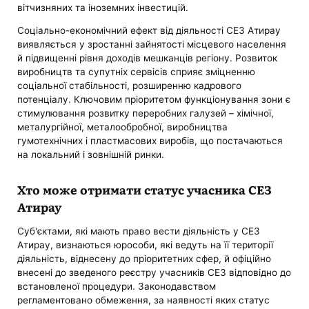
вітчизняних та іноземних інвестицій.
Соціально-економічний ефект від діяльності СЕЗ Атирау
виявляється у зростанні зайнятості місцевого населення
й підвищенні рівня доходів мешканців регіону. Розвиток
виробництв та супутніх сервісів сприяє зміцненню
соціальної стабільності, розширенню кадрового
потенціалу. Ключовим пріоритетом функціонування зони є
стимулювання розвитку переробних галузей – хімічної,
металургійної, металообробної, виробництва
гумотехнічних і пластмасових виробів, що постачаються
на локальний і зовнішній ринки.
Хто може отримати статус учасника СЕЗ
Атирау
Суб'єктами, які мають право вести діяльність у СЕЗ
Атирау, визнаються юрособи, які ведуть на її території
діяльність, віднесену до пріоритетних сфер, й офіційно
внесені до зведеного реєстру учасників СЕЗ відповідно до
встановленої процедури. Законодавством
регламентовано обмеження, за наявності яких статус