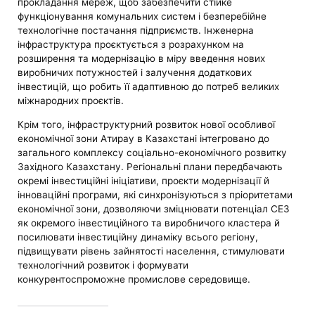
прокладання мереж, щоб забезпечити стійке
функціонування комунальних систем і безперебійне
технологічне постачання підприємств. Інженерна
інфраструктура проєктується з розрахунком на
розширення та модернізацію в міру введення нових
виробничих потужностей і залучення додаткових
інвестицій, що робить її адаптивною до потреб великих
міжнародних проєктів.
Крім того, інфраструктурний розвиток нової особливої ​​
економічної зони Атирау в Казахстані інтегровано до
загального комплексу соціально-економічного розвитку
Західного Казахстану. Регіональні плани передбачають
окремі інвестиційні ініціативи, проєкти модернізації й
інноваційні програми, які синхронізуються з пріоритетами
економічної зони, дозволяючи зміцнювати потенціал СЕЗ
як окремого інвестиційного та виробничого кластера й
посилювати інвестиційну динаміку всього регіону,
підвищувати рівень зайнятості населення, стимулювати
технологічний розвиток і формувати
конкурентоспроможне промислове середовище.