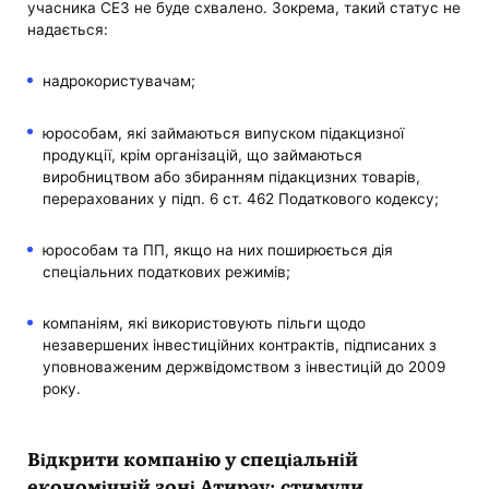
учасника СЕЗ не буде схвалено. Зокрема, такий статус не
надається:
надрокористувачам;
юрособам, які займаються випуском підакцизної
продукції, крім організацій, що займаються
виробництвом або збиранням підакцизних товарів,
перерахованих у підп. 6 ст. 462 Податкового кодексу;
юрособам та ПП, якщо на них поширюється дія
спеціальних податкових режимів;
компаніям, які використовують пільги щодо
незавершених інвестиційних контрактів, підписаних з
уповноваженим держвідомством з інвестицій до 2009
року.
Відкрити компанію у спеціальній
економічній зоні Атирау: стимули