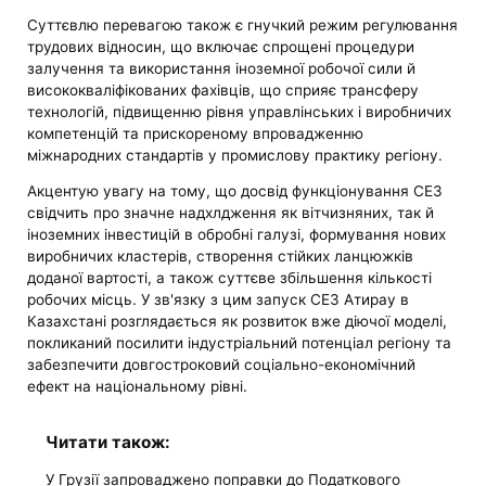
Суттєвлю перевагою також є гнучкий режим регулювання
трудових відносин, що включає спрощені процедури
залучення та використання іноземної робочої сили й
висококваліфікованих фахівців, що сприяє трансферу
технологій, підвищенню рівня управлінських і виробничих
компетенцій та прискореному впровадженню
міжнародних стандартів у промислову практику регіону.
Акцентую увагу на тому, що досвід функціонування СЕЗ
свідчить про значне надхлдження як вітчизняних, так й
іноземних інвестицій в обробні галузі, формування нових
виробничих кластерів, створення стійких ланцюжків
доданої вартості, а також суттєве збільшення кількості
робочих місць. У зв'язку з цим запуск СЕЗ Атирау в
Казахстані розглядається як розвиток вже діючої моделі,
покликаний посилити індустріальний потенціал регіону та
забезпечити довгостроковий соціально-економічний
ефект на національному рівні.
Читати також:
У Грузії запроваджено поправки до Податкового