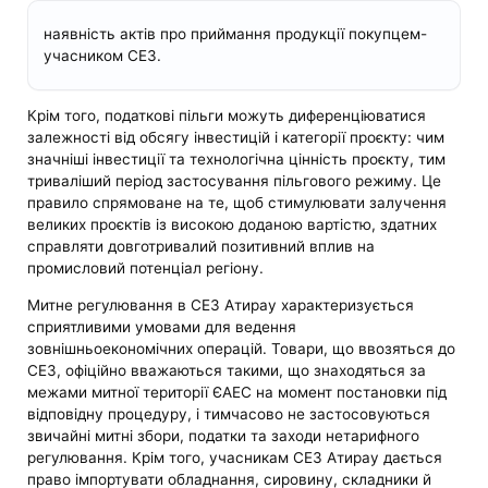
наявність актів про приймання продукції покупцем-
учасником СЕЗ.
Крім того, податкові пільги можуть диференціюватися
залежності від обсягу інвестицій і категорії проєкту: чим
значніші інвестиції та технологічна цінність проєкту, тим
триваліший період застосування пільгового режиму. Це
правило спрямоване на те, щоб стимулювати залучення
великих проєктів із високою доданою вартістю, здатних
справляти довготривалий позитивний вплив на
промисловий потенціал регіону.
Митне регулювання в СЕЗ Атирау характеризується
сприятливими умовами для ведення
зовнішньоекономічних операцій. Товари, що ввозяться до
СЕЗ, офіційно вважаються такими, що знаходяться за
межами митної території ЄАЕС на момент постановки під
відповідну процедуру, і тимчасово не застосовуються
звичайні митні збори, податки та заходи нетарифного
регулювання. Крім того, учасникам СЕЗ Атирау дається
право імпортувати обладнання, сировину, складники й