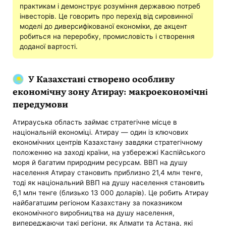
практикам і демонструє розуміння державою потреб
інвесторів. Це говорить про перехід від сировинної
моделі до диверсифікованої економіки, де акцент
робиться на переробку, промисловість і створення
доданої вартості.
У Казахстані створено особливу
економічну зону Атирау: макроекономічні
передумови
Атирауська область займає стратегічне місце в
національній економіці. Атирау — один із ключових
економічних центрів Казахстану завдяки стратегічному
положенню на заході країни, на узбережжі Каспійського
моря й багатим природним ресурсам. ВВП на душу
населення Атирау становить приблизно 21,4 млн тенге,
тоді як національний ВВП на душу населення становить
6,1 млн тенге (близько 13 000 доларів). Це робить Атирау
найбагатшим регіоном Казахстану за показником
економічного виробництва на душу населення,
випереджаючи такі регіони, як Алмати та Астана, які