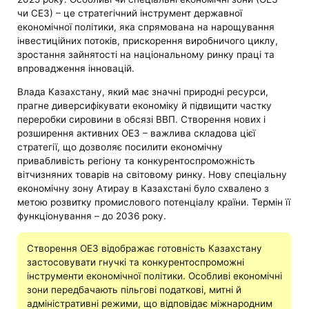
чи СЕЗ) – це стратегічний інструмент державної
економічної політики, яка спрямована на нарощування
інвестиційних потоків, прискорення виробничого циклу,
зростання зайнятості на національному ринку праці та
впровадження інновацій.
Влада Казахстану, який має значні природні ресурси,
прагне диверсифікувати економіку й підвищити частку
переробки сировини в обсязі ВВП. Створення нових і
розширення активних ОЕЗ – важлива складова цієї
стратегії, що дозволяє посилити економічну
привабливість регіону та конкурентоспроможність
вітчизняних товарів на світовому ринку. Нову спеціальну
економічну зону Атирау в Казахстані було схвалено з
метою розвитку промислового потенціалу країни. Термін її
функціонування – до 2036 року.
Створення ОЕЗ відображає готовність Казахстану
застосовувати гнучкі та конкурентоспроможні
інструменти економічної політики. Особливі економічні
зони передбачають пільгові податкові, митні й
адміністративні режими, що відповідає міжнародним