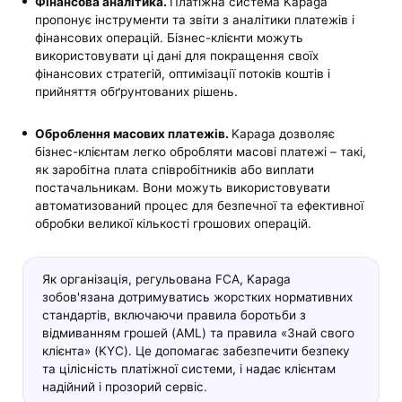
Фінансова аналітика.
Платіжна система Kapaga
пропонує інструменти та звіти з аналітики платежів і
фінансових операцій. Бізнес-клієнти можуть
використовувати ці дані для покращення своїх
фінансових стратегій, оптимізації потоків коштів і
прийняття обґрунтованих рішень.
Оброблення масових платежів.
Kapaga дозволяє
бізнес-клієнтам легко обробляти масові платежі – такі,
як заробітна плата співробітників або виплати
постачальникам. Вони можуть використовувати
автоматизований процес для безпечної та ефективної
обробки великої кількості грошових операцій.
Як організація, регульована FCA, Kapaga
зобов'язана дотримуватись жорстких нормативних
стандартів, включаючи правила боротьби з
відмиванням грошей (AML) та правила «Знай свого
клієнта» (KYC). Це допомагає забезпечити безпеку
та цілісність платіжної системи, і надає клієнтам
надійний і прозорий сервіс.