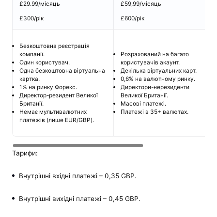
£29.99/місяць
£59,99/місяць
в
£300/рік
£600/рік
в
Безкоштовна реєстрація
Р
компанії.
Розрахований на багато
к
Один користувач.
користувачів акаунт.
Д
Одна безкоштовна віртуальна
Декілька віртуальних карт.
0
картка.
0,6% на валютному ринку.
Д
1% на ринку Форекс.
Директори-нерезиденти
В
Директор-резидент Великої
Великої Британії.
М
Британії.
Масові платежі.
П
Немає мультивалютних
Платежі в 35+ валютах.
1
платежів (лише EUR/GBP).
п
Тарифи:
Внутрішні вхідні платежі – 0,35 GBP.
Внутрішні вихідні платежі – 0,45 GBP.