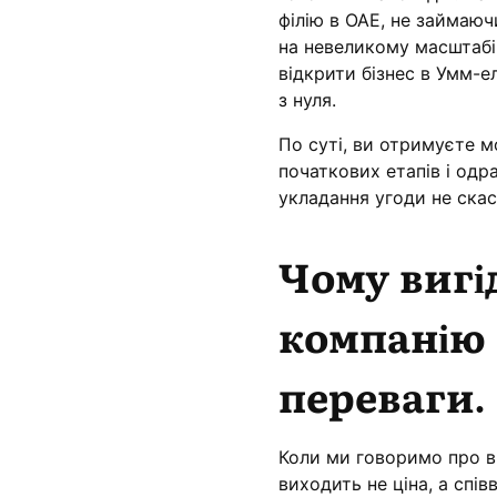
філію в ОАЕ, не займаю
на невеликому масштабі,
відкрити бізнес в Умм-е
з нуля.
По суті, ви отримуєте 
початкових етапів і одр
укладання угоди не скас
Чому вигі
компанію 
переваги.
Коли ми говоримо про ви
виходить не ціна, а спі