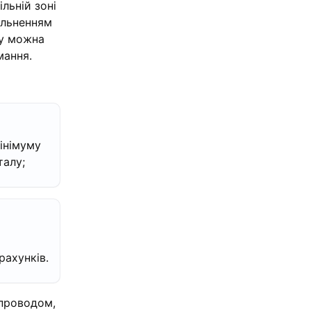
льній зоні
ільненням
му можна
мання.
інімуму
талу;
рахунків.
упроводом,