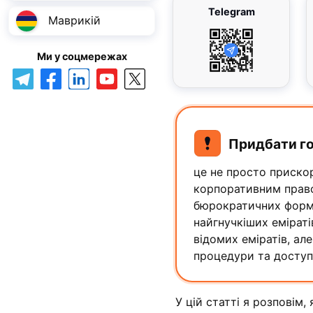
Telegram
Маврикій
Ми у соцмережах
Придбати го
це не просто приско
корпоративним право
бюрократичних форма
найгнучкіших еміраті
відомих еміратів, ал
процедури та доступн
У цій статті я розповім,