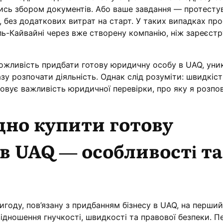
чись збором документів. Або ваше завдання — протесту
 без додаткових витрат на старт. У таких випадках пр
ль-Кайвайні через вже створену компанію, ніж зареєстр
можливість придбати готову юридичну особу в UAQ, уник
азу розпочати діяльність. Однак слід розуміти: швидкіст
овує важливість юридичної перевірки, про яку я розпов
дно купити готову
в UAQ — особливості та
году, пов’язану з придбанням бізнесу в UAQ, на перший
ввідношення гнучкості, швидкості та правової безпеки. П