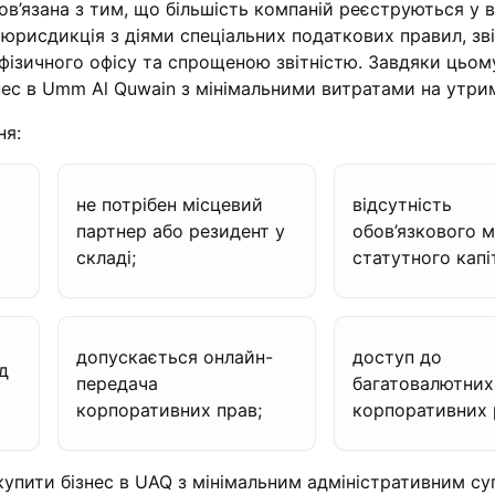
в’язана з тим, що більшість компаній реєструються у ві
 юрисдикція з діями спеціальних податкових правил, зв
 фізичного офісу та спрощеною звітністю. Завдяки цьо
ес в Umm Al Quwain з мінімальними витратами на утри
ня:
не потрібен місцевий
відсутність
партнер або резидент у
обов’язкового м
складі;
статутного капі
допускається онлайн-
доступ до
д
передача
багатовалютних
корпоративних прав;
корпоративних 
упити бізнес в UAQ з мінімальним адміністративним с