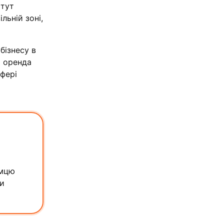
 тут
льній зоні,
бізнесу в
я оренда
фері
емцю
чи