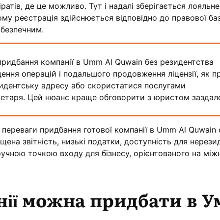
ратів, де це можливо. Тут і надалі зберігається лояльн
ому реєстрація здійснюється відповідно до правової ба
безпечним.
придбання компанії в Umm Al Quwain без резидентства
ення операцій і подальшого продовження ліцензії, як п
зидентську адресу або скористатися послугами
етаря. Цей нюанс краще обговорити з юристом заздале
переваги придбання готової компанії в Umm Al Quwain 
щена звітність, низькі податки, доступність для нерезид
учною точкою входу для бізнесу, орієнтованого на між
нії можна придбати в У