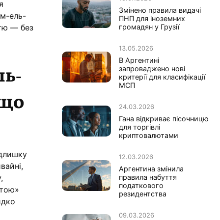
я
Змінено правила видачі
мм-ель-
ПНП для іноземних
тю — без
громадян у Грузії
13.05.2026
В Аргентині
ль-
запроваджено нові
критерії для класифікації
МСП
іщо
24.03.2026
Гана відкриває пісочницю
для торгівлі
криптовалютами
адлишку
12.03.2026
вайні,
Аргентина змінила
,
правила набуття
податкового
стою»
резидентства
идко
09.03.2026