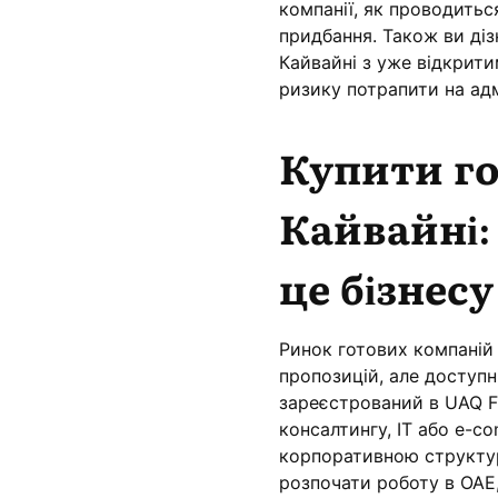
компанії, як проводиться
придбання. Також ви ді
Кайвайні з уже відкрит
ризику потрапити на адм
Купити го
Кайвайні:
це бізнесу
Ринок готових компаній
пропозицій, але доступн
зареєстрований в UAQ Fr
консалтингу, IT або e-c
корпоративною структур
розпочати роботу в ОАЕ,