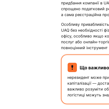
придбання компанії в UA
спрощено податковий реж
а сама реєстраційна пр
Особливу привабливість
UAQ без необхідності фі
офісу, особливо якщо к
послуг або онлайн-торгі
повноцінний інструмент 
Що важливо
нерезидент може при
капіталізації — дос
важливо розуміти обм
логістиці можуть зн