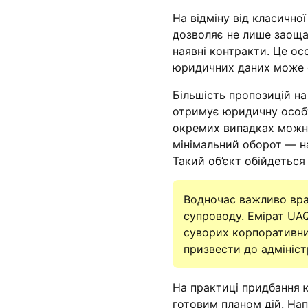
На відміну від класично
дозволяє не лише заощади
наявні контракти. Це ос
юридичних даних може с
Більшість пропозицій на
отримує юридичну особу 
окремих випадках можна
мінімальний оборот — на
Такий об’єкт обійдетьс
Водночас важливо врах
супроводу. Емірат UAQ
суворих корпоративни
призвести до адмініст
На практиці придбання ю
готовим планом дій. Нап