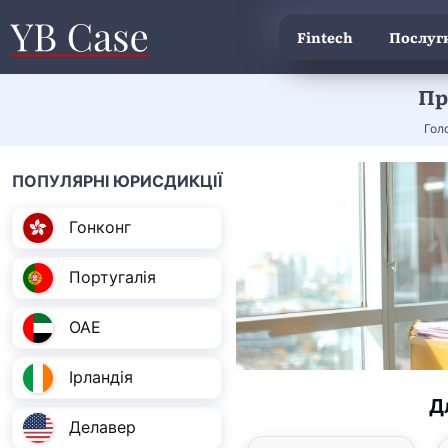
Fintech
Послуги
Пр
Гол
ПОПУЛЯРНІ ЮРИСДИКЦІЇ
Гонконг
Португалія
ОАЕ
Ірландія
Д
Делавер