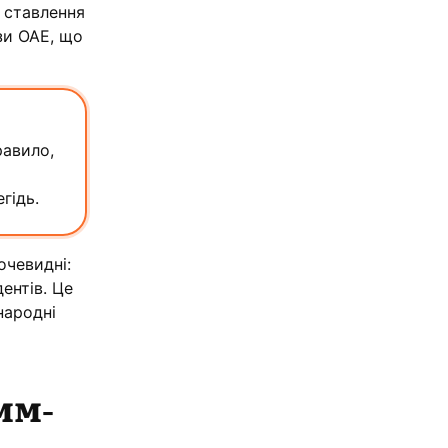
е ставлення
зи ОАЕ, що
равило,
гідь.
очевидні:
ентів. Це
народні
мм-