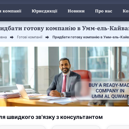
 компанії
Юрисдикції
Новини
Про нас
Ко
идбати готову компанію в Умм-ель-Кайва
овна
Готові компанії
Придбати готову компанію в Умм-ель-Кайв
ля швидкого зв'язку з консультантом