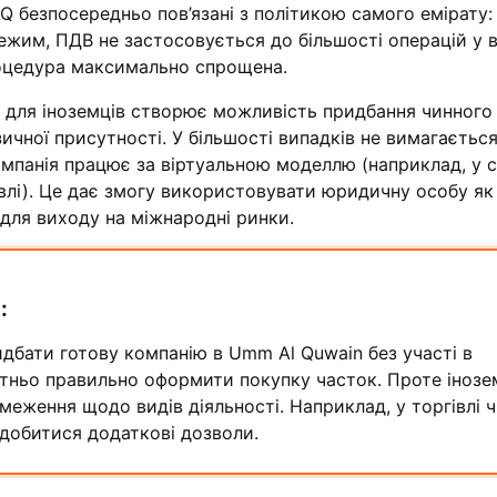
Q безпосередньо пов’язані з політикою самого емірату:
им, ПДВ не застосовується до більшості операцій у ві
оцедура максимально спрощена.
 для іноземців створює можливість придбання чинного 
зичної присутності. У більшості випадків не вимагаєтьс
омпанія працює за віртуальною моделлю (наприклад, у с
влі). Це дає змогу використовувати юридичну особу як
для виходу на міжнародні ринки.
:
дбати готову компанію в Umm Al Quwain без участі в
татньо правильно оформити покупку часток. Проте іноз
еження щодо видів діяльності. Наприклад, у торгівлі 
адобитися додаткові дозволи.