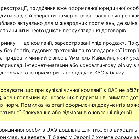
ї реєстрації, придбання вже оформленої юридичної осо
ти час, а й зберегти номер ліцензії, банківські реквіз
обливо актуально для міжнародних постачань, де зміна
причинити необхідність переукладання договорів.
 ринку — це компанії, зареєстровані «під продаж». Пок
без боргів, судових претензій та господарської історії
 придбати чинний бізнес в Умм-ель-Кайвайні, який уж
приклад, інтернет-магазин або консалтингову фірму з л
я дорожче, але прискорить процедури KYC у банку.
овувати, що при купівлі чинної компанії в ОАЕ не обій
, хоч і лояльний до іноземних підприємців, вимагає до
х норм. Помилка на етапі оформлення документів мож
ративної блокування або відмови в оновленні ліцензії.
ридичної особи в UAQ доцільне для тих, хто виходить 
риклад, ви ведете IT-бізнес у Європі й хочете одразу з