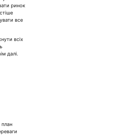
вати ринок
остіше
увати все
нути всіх
ь
ім далі.
 план
ереваги