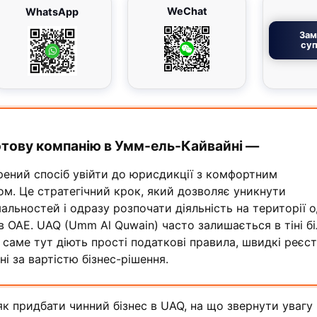
WeChat
WhatsApp
Зам
суп
тову компанію в Умм-ель-Кайвайні —
рений спосіб увійти до юрисдикції з комфортним
м. Це стратегічний крок, який дозволяє уникнути
льностей і одразу розпочати діяльність на території о
в ОАЕ. UAQ (Umm Al Quwain) часто залишається в тіні б
е саме тут діють прості податкові правила, швидкі реєст
і за вартістю бізнес-рішення.
 як придбати чинний бізнес в UAQ, на що звернути увагу