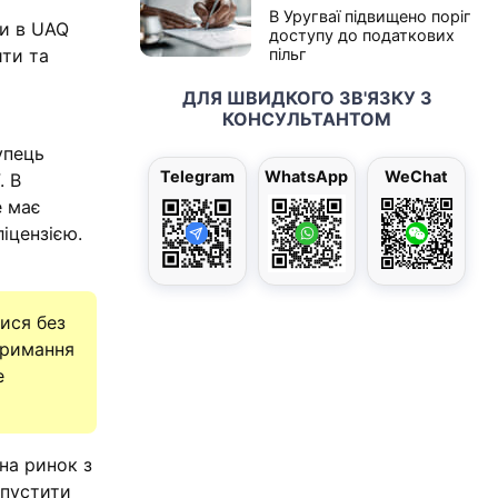
В Уругваї підвищено поріг
би в UAQ
доступу до податкових
ити та
пільг
ДЛЯ ШВИДКОГО ЗВ'ЯЗКУ З
КОНСУЛЬТАНТОМ
упець
Telegram
WhatsApp
WeChat
. В
е має
іцензією.
тися без
тримання
е
на ринок з
апустити