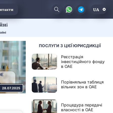
UA
нтакти
йні
айні
ПОСЛУГИ З ЦІЄЇ ЮРИСДИКЦІЇ
Реєстрація
інвестиційного фонду
в ОАЕ
Порівняльна таблиця
вільних зон в ОАЕ
28.07.2025
Процедура передачі
власності в ОАЕ