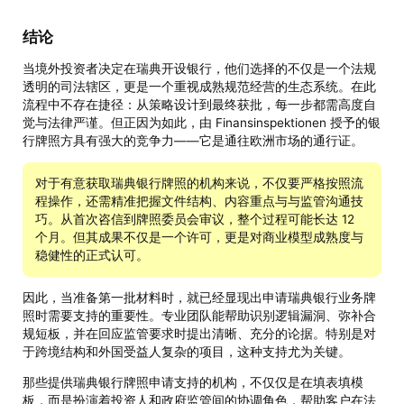
结论
当境外投资者决定在瑞典开设银行，他们选择的不仅是一个法规
透明的司法辖区，更是一个重视成熟规范经营的生态系统。在此
流程中不存在捷径：从策略设计到最终获批，每一步都需高度自
觉与法律严谨。但正因为如此，由 Finansinspektionen 授予的银
行牌照方具有强大的竞争力——它是通往欧洲市场的通行证。
对于有意获取瑞典银行牌照的机构来说，不仅要严格按照流
程操作，还需精准把握文件结构、内容重点与与监管沟通技
巧。从首次咨信到牌照委员会审议，整个过程可能长达 12
个月。但其成果不仅是一个许可，更是对商业模型成熟度与
稳健性的正式认可。
因此，当准备第一批材料时，就已经显现出申请瑞典银行业务牌
照时需要支持的重要性。专业团队能帮助识别逻辑漏洞、弥补合
规短板，并在回应监管要求时提出清晰、充分的论据。特别是对
于跨境结构和外国受益人复杂的项目，这种支持尤为关键。
那些提供瑞典银行牌照申请支持的机构，不仅仅是在填表填模
板，而是扮演着投资人和政府监管间的协调角色，帮助客户在法