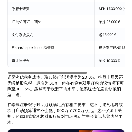
政府申请费
SEK 1 500 000 (~13
IT 与许可证、保险
年起 25 000 €
支付系统接入
起 15 000 €
Finansinspektionen监管费
根据资产规模计算
审计与报告
年起 10 000 €
还需考虑税务成本。瑞典银行利润税率为 20.6%。持股非居民还
需缴纳股息税，标准为 30%，但在有避免双重征税协议情况下可
降至 10–15%。虽然高于欧盟平均水平，但系统信任度能够抵消
这一点。
在瑞典注册银行时，必须满足所有相关要求，这不可避免地导致
项目启动预算通常不会低于600万至700万欧元。这不仅源于法
规，还体现监管机构对银行应对市场波动与中长期运营能力的要
求。