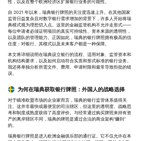
性，以及在整个欧洲经济区扩展银行业务的可能性。
自 2021 年以来，瑞典银行牌照的关注度迅速上升。在其他国家
监管日益复杂且对数字银行需求增加的背景下，许多人开始将瑞
典模式视为理想切入点。这里的金融监管机构不允许走形式——
每位申请者必须证明项目的真实可持续性、资本来源的透明性，
以及团队的管理能力。正因如此，瑞典的银行牌照拥有极高的信
任度：对银行、其模式以及未来客户都是一种保障。
本文将详细说明在瑞典设立银行的流程、适用对象、监管资本和
机构结构要求，以及如何启动符合实质和形式标准的银行业务。
我还将单独分析所需文件、费用、申请时限和最常导致拒批的错
误。
为何在瑞典获取银行牌照：外国人的战略选择
对于瞄准欧盟市场的企业家而言，瑞典的银行监管体系值得关
注。这并非最快或最便宜的司法辖区，但这里的透明度、战略思
考和制度成熟度获得了高度评价。与经常通过购买牌照来持有资
产的离岸辖区不同，瑞典的牌照是通过合法的商业架构“赚到”
的。
瑞典银行牌照是进入欧洲金融俱乐部的通行证。它不仅允许在本