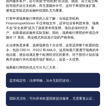
国内服务客户，还可依据“护照机制”在法国、德国、荷兰或立陶
宛等国开设分支机构，而无需额外许可。这对于希望快速扩展、
避免监管延迟的金融科技团队尤为重要。
打算申请瑞典银行牌照的人应了解：当地监管机构
Finansinspektionen 不仅审核文件，还评估业务构想本身。瑞典
不会“安全发牌”或为了保留资本而发牌。项目必须对经济、客
户、创新基础设施有实际贡献。因此，瑞典银行牌照的申请总伴
随对 IT 系统、商业模式和应急计划的严格审核。
从法律角度来看，选择瑞典也十分合理。这里适用整个欧盟的指
令，包括 CRD IV、PSD2 和 AMLD。这意味着只要遵守瑞典的本
地法规，便自动满足整个欧洲经济区的要求。对于那些计划在瑞
典开设银行并向其他市场扩展的人，这是一大优势。
瑞典银行牌照的优点可分为三大类：
监管稳定性：法律明确，法令无剧烈波动；
国际灵活性：可向所有欧盟国家提供服务，无需重复认证；