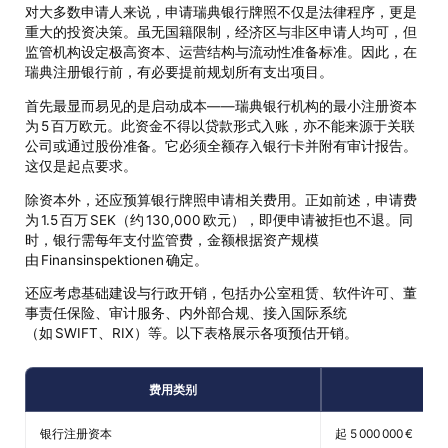
对大多数申请人来说，申请瑞典银行牌照不仅是法律程序，更是
重大的投资决策。虽无国籍限制，经济区与非区申请人均可，但
监管机构设定极高资本、运营结构与流动性准备标准。因此，在
瑞典注册银行前，有必要提前规划所有支出项目。
首先最显而易见的是启动成本——瑞典银行机构的最小注册资本
为 5 百万欧元。此资金不得以贷款形式入账，亦不能来源于关联
公司或通过股份准备。它必须全额存入银行卡并附有审计报告。
这仅是起点要求。
除资本外，还应预算银行牌照申请相关费用。正如前述，申请费
为 1.5 百万 SEK（约 130,000 欧元），即便申请被拒也不退。同
时，银行需每年支付监管费，金额根据资产规模
由 Finansinspektionen 确定。
还应考虑基础建设与行政开销，包括办公室租赁、软件许可、董
事责任保险、审计服务、内外部合规、接入国际系统
（如 SWIFT、RIX）等。以下表格展示各项预估开销。
费用类别
银行注册资本
起 5 000 000 €