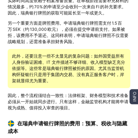
实际时间高度依赖于档案准备质量。在审核阶段需要补充材料的
情况最多，约 70% 的申请至少会收到一次来自 FI 的补充要求。
因此，瑞典银行牌照的获取可能延长至一年或更久。
另一个重要方面是牌照费用。申请瑞典银行牌照需支付 1.5 百
万 SEK（约 130,000 欧元），必须在提交申请前支付。如果被
拒，该费用不予退还。这同样表明，申请瑞典银行牌照不仅需要
战略规划，还需准备承担财务风险。
此外，还要注意一些不太显见的复杂问题：如外国受益所有
人身份验证困难、IT 文件描述不够详细、收入模型缺乏充分
依据等。这些常是瑞典银行牌照被拒的原因。尤其当监管机
构怀疑银行只是用于集团内交易、没有真正服务客户时，岸
架就显得尤为重要。
INFO
因此，整个流程须结合一致性：法律框架、财务模型和技术准备
必须从一开始就同步进行。只有这样，金融监管机构才能将申请
视为成熟、值得投入审查的项目。
在瑞典申请银行牌照的费用：预算、税收与隐藏
成本