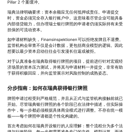
Pillar 2 个案缓冲。
瑞典法律明确要求：资本余额应无任何抵押或责任。申请提交
时，资金必须完全存入银行账户中。这意味着尽管企业可能具备
内部借贷能力，但办理瑞士银行牌照的申请者仍须实际持有未受
担保的可流动资本。
如申请材料缺失， Finansinspektionen 可以拒绝发牌且不退费。
监管机构会审查不仅是会计数据，更包括商业模型的逻辑。因此
想要以最少资本启动往往会引发漫长往返或被拒。
对于认真准备在瑞典取得银行牌照的项目，提前进行针对宏观经
济场景的资本压力测试，并将其与申请材料一并提交，非常有助
于获得积极回应，并向监管展示对风险控制的成熟姿态。
分步指南：如何在瑞典获得银行牌照
牌照申请过程受到严格规范，并且从正式与监管机构接触前就已
开始。尽管瑞典银行牌照的各个阶段已在法律中描述，但实际操
作中，每一步都必须根据具体商业模式进行调整。不存在统一模
板——每个牌照申请都是个性化构建的。
首次考虑如何在瑞典开设银行的人应理解：整个流程分为多个法
律与行政阶段。每一步都需要准备专门的文件、模型计算、面谈