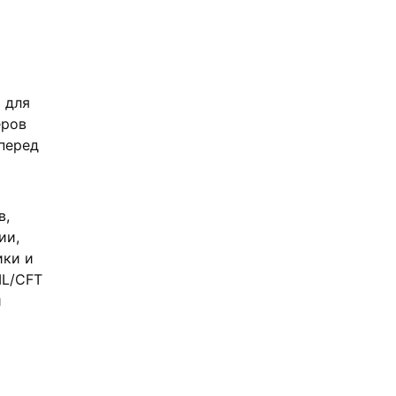
 для
еров
перед
в,
ии,
ики и
ML/CFT
и