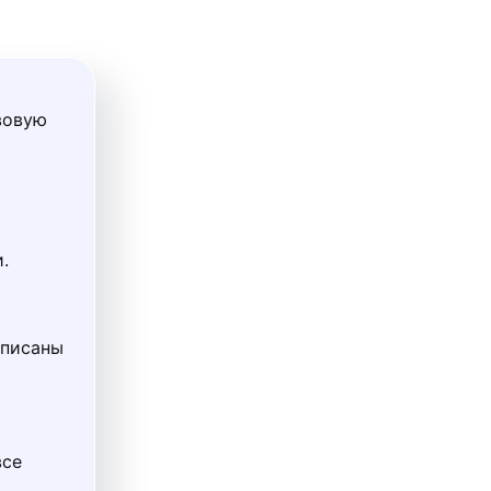
вовую
.
описаны
все