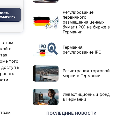
Регулирование
азать
вождение
первичного
размещения ценных
бумаг (IPO) на бирже в
Германии
 в том
Германия:
кой в
регулирование IPO
итая
оме того,
 доступ к
Регистрация торговой
ировать
марки в Германии
ости.
Инвестиционный фонд
в Германии
твам:
ПОСЛЕДНИЕ НОВОСТИ