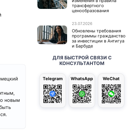
изменения в правила
трансфертного
ценообразования
й
23.07.2026
Обновлены требования
программы гражданство
за инвестиции в Антигуа
и Барбуде
ДЛЯ БЫСТРОЙ СВЯЗИ С
КОНСУЛЬТАНТОМ
емецкий
Telegram
WhatsApp
WeChat
нтным,
то новым
быть
ся.