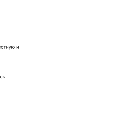
естную и
сь