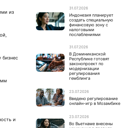
31.07.2026
ими из
Индонезия планирует
создать специальную
финансовую зону с
налоговыми
послаблениями
ой,
31.07.2026
В Доминиканской
у бизнес
Республике готовят
законопроект по
модернизации
регулирования
гемблинга
амм
23.07.2026
Введено регулирование
онлайн-игр в Мозамбике
23.07.2026
ность и
Во Вьетнаме внесены