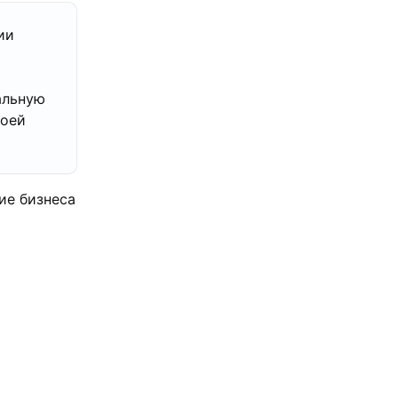
ии
альную
воей
ие бизнеса