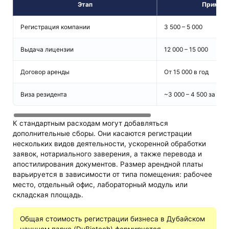
Этап
Примерн
Регистрация компании
3 500 – 5 000
Выдача лицензии
12 000 – 15 000
Договор аренды
От 15 000 в год
Виза резидента
~3 000 – 4 500 за че
К стандартным расходам могут добавляться
дополнительные сборы. Они касаются регистрации
нескольких видов деятельности, ускоренной обработки
заявок, нотариального заверения, а также перевода и
апостилирования документов. Размер арендной платы
варьируется в зависимости от типа помещения: рабочее
место, отдельный офис, лабораторный модуль или
складская площадь.
Общая стоимость регистрации бизнеса в Дубайском