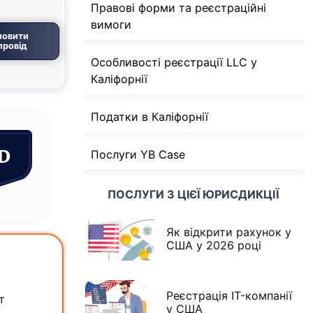
Правові форми та реєстраційні
вимоги
мовити
провід
Особливості реєстрації LLC у
Каліфорнії
Податки в Каліфорнії
SD
Послуги YB Case
ПОСЛУГИ З ЦІЄЇ ЮРИСДИКЦІЇ
Як відкрити рахунок у
США у 2026 році
Реєстрація IT-компанії
т
у США