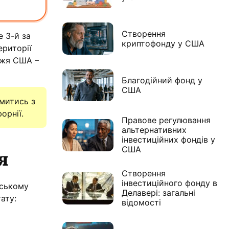
Створення
е 3-й за
криптофонду у США
ериторії
жжя США –
Благодійний фонд у
США
митись з
орнії.
Правове регулювання
альтернативних
інвестиційних фондів у
я
США
Створення
інвестиційного фонду в
нському
Делавері: загальні
тату:
відомості