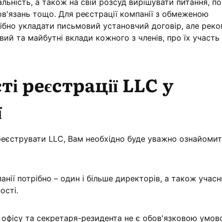
ьність, а також на свій розсуд вирішувати питання, пов
ов'язань тощо. Для реєстрації компанії з обмеженою
рібно укладати письмовий установчий договір, але рек
й та майбутні вклади кожного з членів, про їх участь у
і реєстрації LLC у
ї
еєструвати LLC, Вам необхідно буде уважно ознайомит
нії потрібно – один і більше директорів, а також учасн
ості.
 офісу та секретаря-резидента не є обов'язковою умов