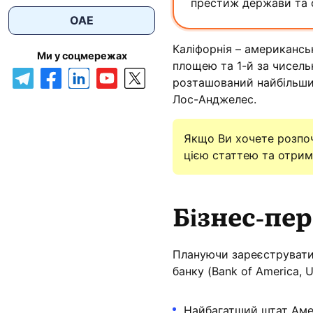
престиж держави та с
ОАЕ
Каліфорнія – американсь
Ми у соцмережах
площею та 1-й за чисель
розташований найбільши
Лос-Анджелес.
Якщо Ви хочете розпоч
цією статтею та отрима
Бізнес-пе
Плануючи зареєструвати 
банку (Bank of America, U
Найбагатший штат Аме