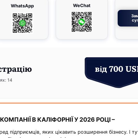
WeChat
WhatsApp
За
су
страцію
від 700 U
ях: 14
КОМПАНІЇ В КАЛІФОРНІЇ У 2026 РОЦІ –
ед підприємців, яких цікавить розширення бізнесу. І ту