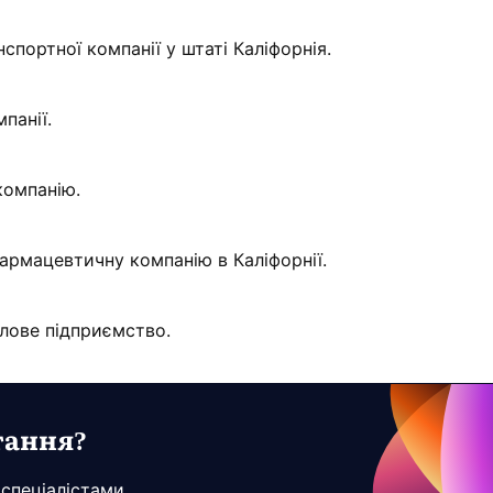
портної компанії у штаті Каліфорнія.
панії.
компанію.
армацевтичну компанію в Каліфорнії.
лове підприємство.
тання?
 спеціалістами