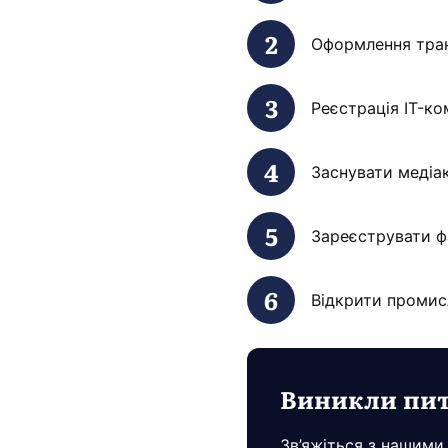
Оформлення транс
Реєстрація IT-ком
Заснувати медіа
Зареєструвати ф
Відкрити промис
Виникли пи
Зв’яжіться з нашими