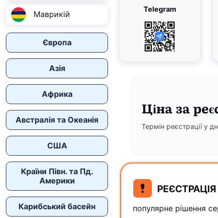
Telegram
Маврикій
Європа
Азія
Африка
Ціна
за реє
Австралія та Океанія
Термін реєстрації у дн
США
Країни Півн. та Пд.
Америки
РЕЄСТРАЦІЯ 
Карибський басейн
популярне рішення сер