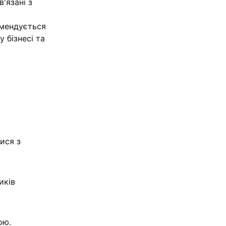
'язані з
омендується
 бізнесі та
ися з
иків
ою.