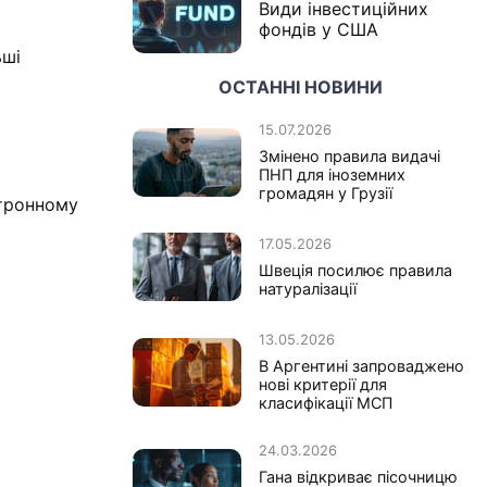
Види інвестиційних
фондів у США
ьші
ОСТАННІ НОВИНИ
15.07.2026
Змінено правила видачі
ПНП для іноземних
громадян у Грузії
ктронному
17.05.2026
Швеція посилює правила
натуралізації
13.05.2026
В Аргентині запроваджено
нові критерії для
класифікації МСП
24.03.2026
Гана відкриває пісочницю