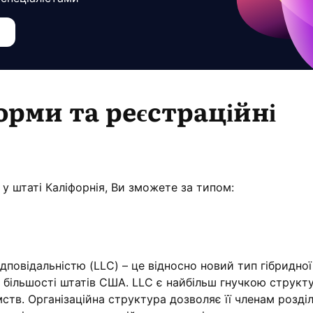
орми та реєстраційні
у штаті Каліфорнія, Ви зможете за типом:
повідальністю (LLC) – це відносно новий тип гібридної 
 більшості штатів США. LLC є найбільш гнучкою структ
ств. Організаційна структура дозволяє її членам розді