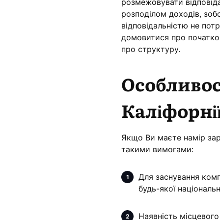
розмежовувати відповідал
розподілом доходів, зоб
відповідальністю не пот
домовитися про початкови
про структуру.
Особливост
Каліфорні
Якщо Ви маєте намір зар
такими вимогами:
Для заснування компа
будь-якої національн
Наявність місцевого