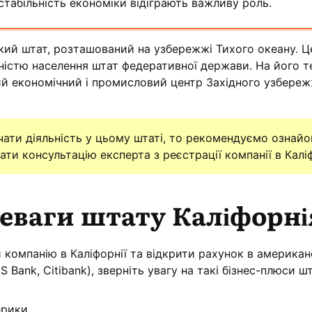
табільність економіки відіграють важливу роль.
кий штат, розташований на узбережжі Тихого океану. Ц
ністю населення штат федеративної держави. На його т
й економічний і промисловий центр Західного узбере
ати діяльність у цьому штаті, то рекомендуємо ознайо
ти консультацію експерта з реєстрації компанії в Каліф
реваги штату Каліфорні
компанію в Каліфорнії та відкрити рахунок в америка
S Bank, Citibank), зверніть увагу на такі бізнес-плюси ш
рики.