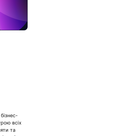
бізнес-
урою всіх
ляти та