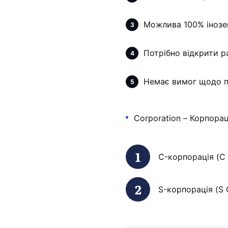
Можлива 100% інозем
Потрібно відкрити р
Немає вимог щодо по
Corporation – Корпораці
C-корпорація (C 
S-корпорація (S 