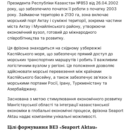
Президента Республіки Казахстан №853 від 26.04.2002
року, що забезпечило початок її роботи з початку 2003
року. Займаючи територію в 2130 га, зона включає
морський порт Актау і суміжні території, зокрема частини
міста Актау і Мунайлінського району, утворюючи
економічний вузол, готовий до міжнародного
співробітництва та розвитку.
Ця фрізона знаходиться на східному узбережжі
Каспійського моря, що забезпечує прямий доступ до
морських транспортних маршрутів і робить її важливим
логістичним вузлом у регіоні. Це положення дозволяє
здійснювати морські перевезення між країнами
Каспійського басейну, а також забезпечує зв'язок із
морськими портами Росії, Ірану, Туркменістану та
Азербайджану.
Заснована з метою стимулювання економічного розвитку
Мангістауської області та інтеграції казахстанської
економіки в глобальні економічні процеси, фрізона Seaport
Aktau надає компаніям унікальні можливості.
Цілі формування ВЕЗ «Seaport Aktau»