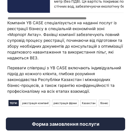
метр (без ПДВ). Ця вартість покриває послу
стічних вод, забезпечуючи екологічну безпек
Компанія YB CASE спеціалізується на наданні послуг із
реєстрації бізнесу в спеціальній економічній зоні
«Морпорт Актау». Фахівці компанії забезпечують повний
супровід процесу реєстрації, починаючи від підготовки та
збору необхідних документів до консультацій з оптимізації
податкового навантаження та використання пільг, які
надаються ВЕЗ.
Переваги співпраці з YB CASE включають індивідуальний
підхід до кожного клієнта, глибоке розуміння
законодавства Республіки Казахстан і міжнародних
бізнес-процесів, а також гарантію конфіденційності та
професіоналізму на всіх етапах взаємодії.
ТЕГИ:
реєстрація компанії
реєстрація фірми
Казахстан
бізнес
Форма замовлення послуги