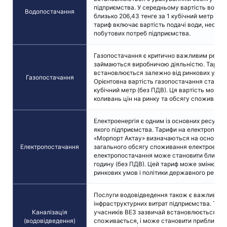
підприємства. У середньому вартість водо
Водопостачання
близько 206,43 тенге за 1 кубічний метр (бе
тариф включає вартість подачі води, необхід
побутових потреб підприємства.
Газопостачання є критично важливим ресурс
займаються виробничою діяльністю. Тариф 
встановлюється залежно від ринкових умов 
Газопостачання
Орієнтовна вартість газопостачання становит
кубічний метр (без ПДВ). Ця вартість може 
коливань цін на ринку та обсягу споживання
Електроенергія є одним із основних ресурсі
якого підприємства. Тарифи на електропост
«Морпорт Актау» визначаються на основі с
Електропостачання
загального обсягу споживання електроенерг
електропостачання може становити близько 1
годину (без ПДВ). Цей тариф може змінюват
ринкових умов і політики державного регул
Послуги водовідведення також є важливою
інфраструктурних витрат підприємства. Тари
Каналізація
учасників ВЕЗ зазвичай встановлюється вих
(водовідведення)
споживається, і може становити приблизно 5