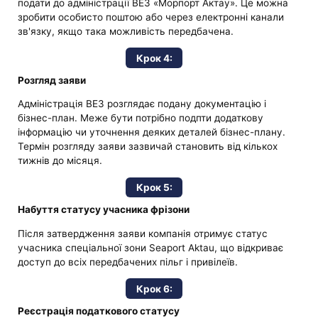
подати до адміністрації ВЕЗ «Морпорт Актау». Це можна
зробити особисто поштою або через електронні канали
зв'язку, якщо така можливість передбачена.
Крок 4:
Розгляд заяви
Адміністрація ВЕЗ розглядає подану документацію і
бізнес-план. Меже бути потрібно подпти додаткову
інформацію чи уточнення деяких деталей бізнес-плану.
Термін розгляду заяви зазвичай становить від кількох
тижнів до місяця.
Крок 5:
Набуття статусу учасника фрізони
Після затвердження заяви компанія отримує статус
учасника спеціальної зони Seaport Aktau, що відкриває
доступ до всіх передбачених пільг і привілеїв.
Крок 6:
Реєстрація податкового статусу