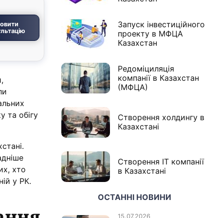
Запуск інвестиційного
овити
льтацію
проекту в МФЦА
Казахстан
Редоміциляція
компанії в Казахстан
,
(МФЦА)
ли
альних
у та обігу
Створення холдингу в
Казахстані
стані.
адніше
Створення IT компанії
их, хто
в Казахстані
ій у РК.
ОСТАННІ НОВИНИ
ання
15.07.2026