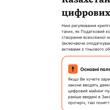
цифрових
Нині регулювання крипто
таких, як Податковий ко
створення всеосяжної но
(включаючи оподаткуванн
активами з тіньового об
Основні пол
Якщо Ви хочете заре
закони вводять деякі
цифровий майнінг-пул
раніше введені в Зак
протиріч, такі понят