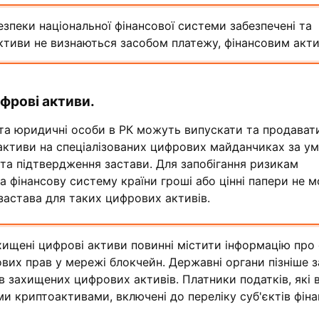
зпеки національної фінансової системи забезпечені та
активи не визнаються засобом платежу, фінансовим акт
фрові активи.
 та юридичні особи в РК можуть випускати та продават
 активи на спеціалізованих цифрових майданчиках за у
та підтвердження застави. Для запобігання ризикам
а фінансову систему країни гроші або цінні папери не 
застава для таких цифрових активів.
ищені цифрові активи повинні містити інформацію про 
вих прав у мережі блокчейн. Державні органи пізніше 
в захищених цифрових активів. Платники податків, які
и криптоактивами, включені до переліку суб'єктів фін