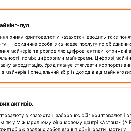
йнінг-пул.
ння ринку криптовалют у Казахстані вводить таке понят
нгу — юридична особа, яка надає послугу по об'єднанн
ння майнерів та розподіляє цифрові активи, отримані 
діяльності, поміж цифровими майнерами. Цифрові майнін
авну акредитацію. Уряд планує стягувати корпоративн
з майнерів і спеціальний збір із доходів від майнінгових
вих активів.
птовалюту в Казахстані забороняє обіг криптовалют і р
ім як у Міжнародному фінансовому центрі «Астана» (AIF
криптобірж введено зобов'язання обмінювати частину