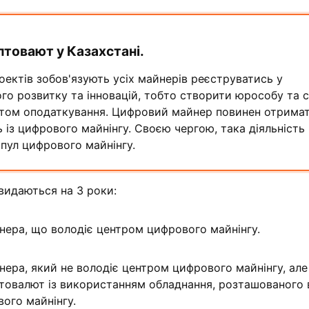
птовают у Казахстані.
ектів зобов'язують усіх майнерів реєструватись у
го розвитку та інновацій, тобто створити юрособу та 
ктом оподаткування. Цифровий майнер повинен отрима
ть із цифрового майнінгу. Своєю чергою, така діяльність
пул цифрового майнінгу.
 видаються на 3 роки:
нера, що володіє центром цифрового майнінгу.
ера, який не володіє центром цифрового майнінгу, але
птовалют із використанням обладнання, розташованого 
ого майнінгу.