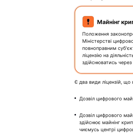
Майнінг кри
Положення законопро
Міністерстві цифрово
повноправним суб'є
ліцензію на діяльніс
здійснюватись через 
Є два види ліцензій, що
Дозвіл цифрового май
Дозвіл цифрового майн
здійснює майнінг кри
чиємусь центрі цифров