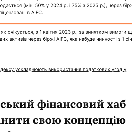
дається (мін. 50% у 2024 р. і 75% з 2025 р.), через бір
ліцензовані в AIFC.
 як очікується, з 1 квітня 2023 р., за винятком вимоги 
х активів через біржі AIFC, яка набуде чинності з 1 січ
одексу ускладнюють використання податкових угод у
ський фінансовий хаб
інити свою концепцію