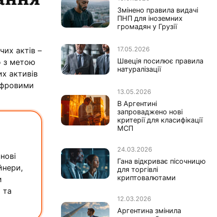
Змінено правила видачі
ПНП для іноземних
громадян у Грузії
17.05.2026
чих актів –
Швеція посилює правила
о з метою
натуралізації
их активів
цифровими
13.05.2026
В Аргентині
запроваджено нові
критерії для класифікації
МСП
24.03.2026
нові
Гана відкриває пісочницю
йнери,
для торгівлі
криптовалютами
и
 та
12.03.2026
Аргентина змінила