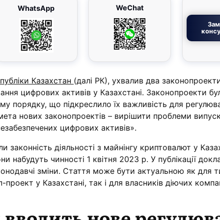
WeChat
WhatsApp
Зам
консу
публіки Казахстан
(далі РК), ухвалив два законопроекти
ання цифрових активів у Казахстані. Законопроекти бу
ому порядку, що підкреслило їх важливість для регулюв
 мета нових законопроектів – вирішити проблеми випуск
 незабезпечених цифрових активів».
 законність діяльності з майнінгу криптовалют у Казах
ни набудуть чинності 1 квітня 2023 р. У публікації докл
онодавчі зміни. Стаття може бути актуальною як для т
-проект у Казахстані, так і для власників діючих компан
 вводить нове регулюв