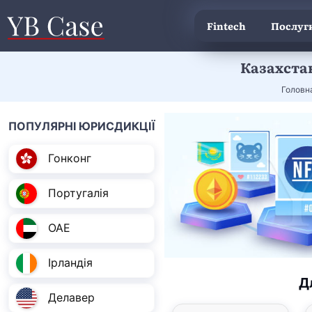
Fintech
Послуги
Казахста
Головн
ПОПУЛЯРНІ ЮРИСДИКЦІЇ
Гонконг
Португалія
ОАЕ
Ірландія
Д
Делавер