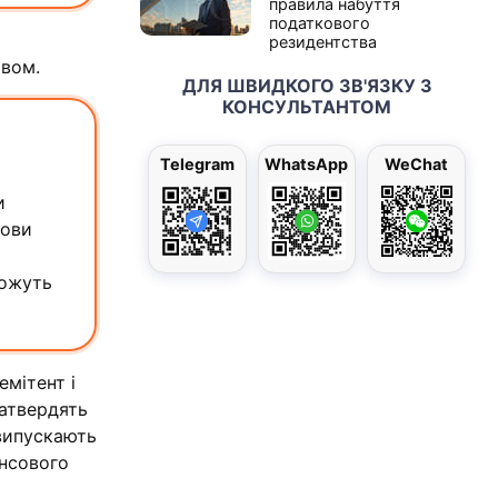
правила набуття
податкового
резидентства
ивом.
ДЛЯ ШВИДКОГО ЗВ'ЯЗКУ З
КОНСУЛЬТАНТОМ
Telegram
WhatsApp
WeChat
и
мови
можуть
емітент і
затвердять
 випускають
ансового