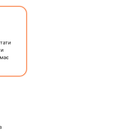
стати
ти
 має
в