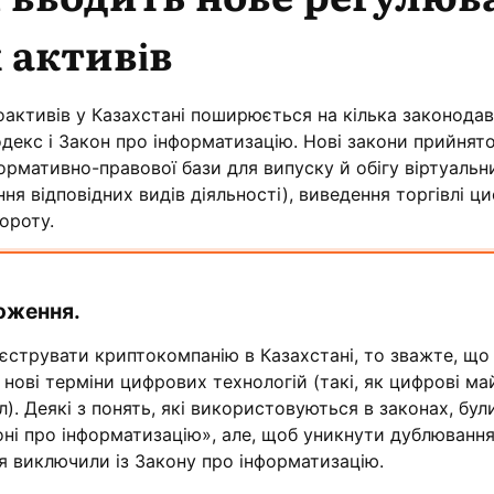
 активів
активів у Казахстані поширюється на кілька законодав
декс і Закон про інформатизацію. Нові закони прийнят
рмативно-правової бази для випуску й обігу віртуальн
я відповідних видів діяльності), виведення торгівлі 
ороту.
оження.
єструвати криптокомпанію в Казахстані, то зважте, що 
 нові терміни цифрових технологій (такі, як цифрові ма
). Деякі з понять, які використовуються в законах, бул
оні про інформатизацію», але, щоб уникнути дублювання
тя виключили із Закону про інформатизацію.