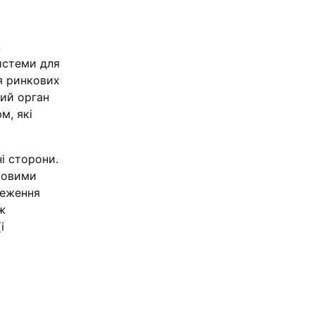
з
истеми для
ня ринкових
ий орган
м, які
ні сторони.
фровими
меження
ж
і