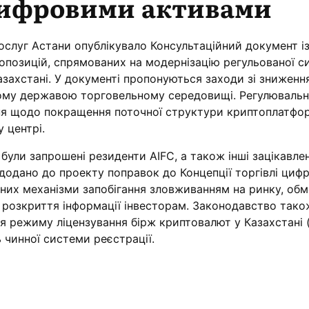
цифровими активами
ослуг Астани опублікувало Консультаційний документ і
позицій, спрямованих на модернізацію регульованої с
азахстані. У документі пропонуються заходи зі знижен
ому державою торговельному середовищі. Регулювальн
ня щодо покращення поточної структури криптоплатфор
 центрі.
 були запрошені резиденти AIFC, а також інші зацікавле
 додано до проекту поправок до Концепції торгівлі ци
 них механізми запобігання зловживанням на ринку, об
і розкриття інформації інвесторам. Законодавство тако
я режиму ліцензування бірж криптовалют у Казахстані (
 чинної системи реєстрації.