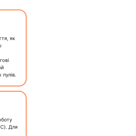
тя, як
ю
в
гові
ий
 пулів.
оботу
C). Для