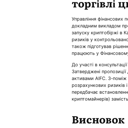
торгівлі 
Управління фінансових п
докладним викладом про
запуску криптобіржі в К
ризиків у контрольован
також підготував рішен
працюють у Фінансовому
До участі в консультації
Затверджені пропозиції
активами AIFC. З-поміж
розрахункових ризиків 
передбачає встановленн
криптомайнерів) замість
Висновок