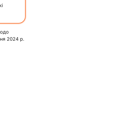
жі
щодо
ня 2024 р.