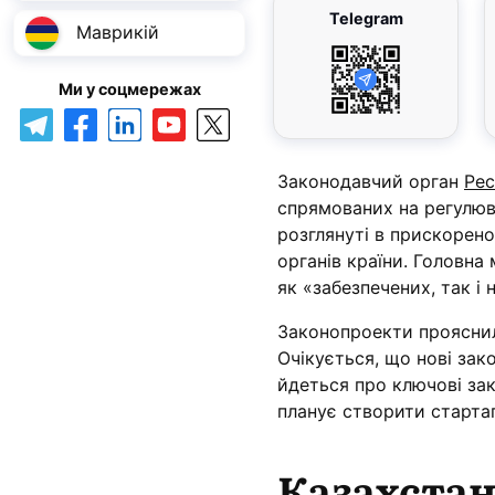
Telegram
Маврикій
Ми у соцмережах
Законодавчий орган
Рес
спрямованих на регулюв
розглянуті в прискорен
органів країни. Головна
як «забезпечених, так і
Законопроекти прояснили
Очікується, що нові зако
йдеться про ключові зак
планує створити стартап
Казахстан