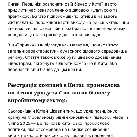
Китай. Перш ніж розпочати свій
бізнес у Китаї
, варто
приділити час ознайомленню з діловою культурою та
практикою. Багато підприємців-початківців не мають
життєздатної дорожньої карти виходу на ринок Китаю і, що
ще важливіше, самостійно розібратися в законодавчому
середовищі цього регіону достатньо складно.
З цієї причини ми підготували матеріал, що висвітлює
загальні характеристики сучасного ділового середовища
регіону. Стаття також може бути цікавою досвідченим
інвесторам, які хочуть відкрити компанію в Китаї або
перенести свій бізнес до цієї країни.
Реєстрація компанії в Китаї: промислова
політика уряду та її вплив на бізнес у
виробничому секторі
Сьогоднішній Китай цікавий тим, що уряд позиціонує
країну на глобальному рівні економічним лідером. Made in
China 2025 — це приклад китайської промислової
політики, яка спрямована на швидке розширення
високотехнологічних секторів і розвиток передової