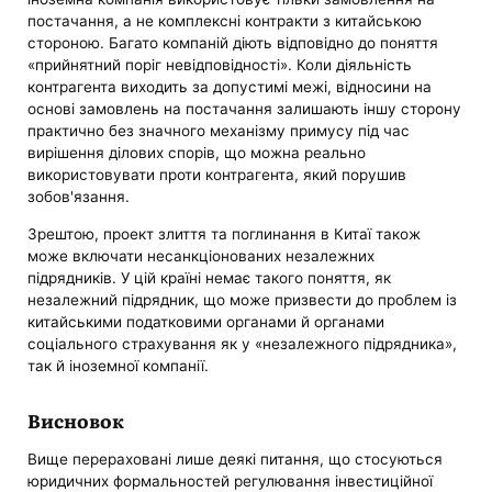
постачання, а не комплексні контракти з китайською
стороною. Багато компаній діють відповідно до поняття
«прийнятний поріг невідповідності». Коли діяльність
контрагента виходить за допустимі межі, відносини на
основі замовлень на постачання залишають іншу сторону
практично без значного механізму примусу під час
вирішення ділових спорів, що можна реально
використовувати проти контрагента, який порушив
зобов'язання.
Зрештою, проект злиття та поглинання в Китаї також
може включати несанкціонованих незалежних
підрядників. У цій країні немає такого поняття, як
незалежний підрядник, що може призвести до проблем із
китайськими податковими органами й органами
соціального страхування як у «незалежного підрядника»,
так й іноземної компанії.
Висновок
Вище перераховані лише деякі питання, що стосуються
юридичних формальностей регулювання інвестиційної