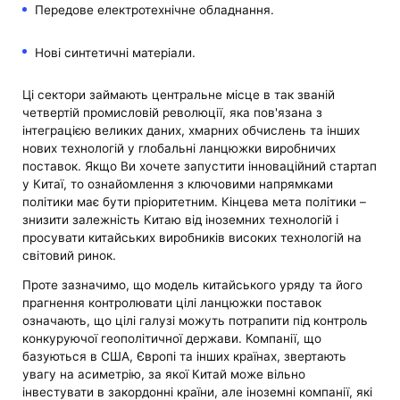
Передове електротехнічне обладнання.
Нові синтетичні матеріали.
Ці сектори займають центральне місце в так званій
четвертій промисловій революції, яка пов'язана з
інтеграцією великих даних, хмарних обчислень та інших
нових технологій у глобальні ланцюжки виробничих
поставок. Якщо Ви хочете запустити інноваційний стартап
у Китаї, то ознайомлення з ключовими напрямками
політики має бути пріоритетним. Кінцева мета політики –
знизити залежність Китаю від іноземних технологій і
просувати китайських виробників високих технологій на
світовий ринок. ​​
Проте зазначимо, що модель китайського уряду та його
прагнення контролювати цілі ланцюжки поставок
означають, що цілі галузі можуть потрапити під контроль
конкуруючої геополітичної держави. Компанії, що
базуються в США, Європі та інших країнах, звертають
увагу на асиметрію, за якої Китай може вільно
інвестувати в закордонні країни, але іноземні компанії, які