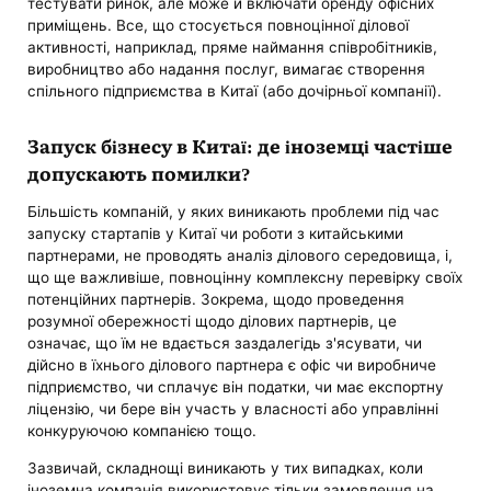
тестувати ринок, але може й включати оренду офісних
приміщень. Все, що стосується повноцінної ділової
активності, наприклад, пряме наймання співробітників,
виробництво або надання послуг, вимагає створення
спільного підприємства в Китаї (або дочірньої компанії).
Запуск бізнесу в Китаї: де іноземці частіше
допускають помилки?
Більшість компаній, у яких виникають проблеми під час
запуску стартапів у Китаї чи роботи з китайськими
партнерами, не проводять аналіз ділового середовища, і,
що ще важливіше, повноцінну комплексну перевірку своїх
потенційних партнерів. Зокрема, щодо проведення
розумної обережності щодо ділових партнерів, це
означає, що їм не вдається заздалегідь з'ясувати, чи
дійсно в їхнього ділового партнера є офіс чи виробниче
підприємство, чи сплачує він податки, чи має експортну
ліцензію, чи бере він участь у власності або управлінні
конкуруючою компанією тощо.
Зазвичай, складнощі виникають у тих випадках, коли
іноземна компанія використовує тільки замовлення на