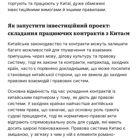
торгують та працюють у Китаї, дуже обмежені
інвестиційними вимогами й іншими правилами.
Як запустити інвестиційний проект:
складання працюючих контрактів з Китаєм
Китайське законодавство та контракти можуть залишати
багато можливостей для тлумачення та взаємних
припущень через мову, ділову культуру та правову
систему, тоді як закони та контракти, наприклад, західних
країн, часто є порівняно докладнішими, що може посилити
становище китайської сторони, що не звикла до західних
правових взаємодій і правових систем.
Основна відмінність під час укладання контрактів із
китайським партнером у тому, як діють дві правові
системи. У західних країнах найчастіше англійська
система права, що означає, що основну роль грають
судові прецеденти, тоді як нормативно-правові акти
відіграють спрямовувальну роль для суддів, які мають
досить широкі повноваження. Правова система Китаю є
змішаною, у зв'язку з чим у ній є елементи романо-