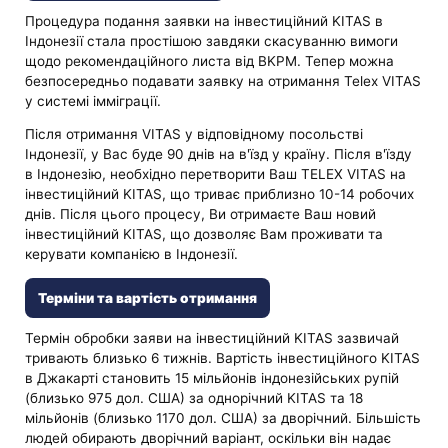
Процедура подання заявки на інвестиційний KITAS в
Індонезії стала простішою завдяки скасуванню вимоги
щодо рекомендаційного листа від BKPM. Тепер можна
безпосередньо подавати заявку на отримання Telex VITAS
у системі імміграції.
Після отримання VITAS у відповідному посольстві
Індонезії, у Вас буде 90 днів на в'їзд у країну. Після в'їзду
в Індонезію, необхідно перетворити Ваш TELEX VITAS на
інвестиційний KITAS, що триває приблизно 10-14 робочих
днів. Після цього процесу, Ви отримаєте Ваш новий
інвестиційний KITAS, що дозволяє Вам проживати та
керувати компанією в Індонезії.
Терміни та вартість отримання
Термін обробки заяви на інвестиційний KITAS зазвичай
тривають близько 6 тижнів. Вартість інвестиційного KITAS
в Джакарті становить 15 мільйонів індонезійських рупій
(близько 975 дол. США) за однорічний KITAS та 18
мільйонів (близько 1170 дол. США) за дворічний. Більшість
людей обирають дворічний варіант, оскільки він надає