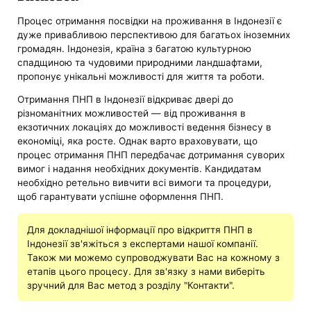
Процес отримання посвідки на проживання в Індонезії є
дуже привабливою перспективою для багатьох іноземних
громадян. Індонезія, країна з багатою культурною
спадщиною та чудовими природними ландшафтами,
пропонує унікальні можливості для життя та роботи.
Отримання ПНП в Індонезії відкриває двері до
різноманітних можливостей — від проживання в
екзотичних локаціях до можливості ведення бізнесу в
економіці, яка росте. Однак варто враховувати, що
процес отримання ПНП передбачає дотримання суворих
вимог і надання необхідних документів. Кандидатам
необхідно ретельно вивчити всі вимоги та процедури,
щоб гарантувати успішне оформлення ПНП.
Для докладнішої інформації про відкриття ПНП в
Індонезії зв'яжіться з експертами нашої компанії.
Також ми можемо супроводжувати Вас на кожному з
етапів цього процесу. Для зв'язку з нами виберіть
зручний для Вас метод з розділу "Контакти".