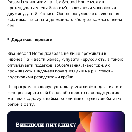
Разом із заявником на візу Second Home можуть
претендувати члени його сім'ї, включаючи чоловіка чи
дружину, дітей і батьків. Основною умовою є виконання
всіх вимог та оплата державного збору за кожного члена
сім'ї.
Додаткові переваги
Віза Second Home дозволяє не лише проживати в
Індонезії, а й вести бізнес, купувати нерухомість, а також
оптимізувати податкові зобов'язання. Інвестори, які
проживають в Індонезії понад 180 днів на рік, стають
податковими резидентами країни.
Ця програма пропонує унікальну можливість для тих, хто
хоче розширити свій бізнес або просто насолоджуватися
життям в одному з наймальовничіших і культурнобагатих
регіонів світу.
Виникли питання?