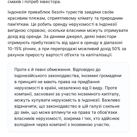
смаків і потреб інвестора.
Індонезія приваблює безліч туристів завдяки своїм
красивим пляжам, сприятливому клімату та природним
пам'яткам. Це робить оренду нерухомості в Індонезії
вигідною справою, оскільки власники можуть отримувати
дохід від оренди. За даними джерел, деякі інвестори
отримують прибутковість від здачі в оренду в діапазоні
10-15% річних, а при перепродажі можливий дохід 50% за
рахунок приросту вартості об'єкта та капіталізації.
Проте є й певні обмеження. Відповідно до
індонезійського законодавства, іноземні громадяни
в принципі не мають права на придбання
нерухомості в країні, незалежно від її виду. Проте
компанії, засновані за участю іноземного капіталу,
можуть купувати нерухомість в Індонезії. Важливо
відзначити, що законодавство в цій галузі схильне
до змін, що може вплинути на права та обов'язки
власників нерухомості, зокрема і тих, хто здійснює
володіння через компанії з іноземною участю.