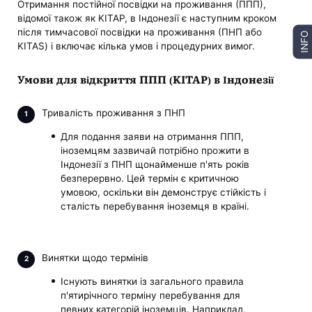
Отримання постійної посвідки на проживання (ППП),
відомої також як KITAP, в Індонезії є наступним кроком
після тимчасової посвідки на проживання (ПНП або
INFO
KITAS) і включає кілька умов і процедурних вимог.
Умови для відкриття ППП (KITAP) в Індонезії
Тривалість проживання з ПНП
Для подання заяви на отримання ППП,
іноземцям зазвичай потрібно прожити в
Індонезії з ПНП щонайменше п'ять років
безперервно. Цей термін є критичною
умовою, оскільки він демонструє стійкість і
сталість перебування іноземця в країні.
Винятки щодо термінів
Існують винятки із загального правила
п'ятирічного терміну перебування для
певних категорій іноземців. Наприклад,