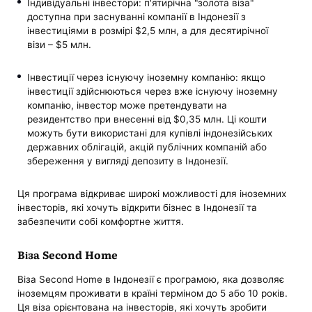
Індивідуальні інвестори: п'ятирічна "золота віза"
доступна при заснуванні компанії в Індонезії з
інвестиціями в розмірі $2,5 млн, а для десятирічної
візи – $5 млн.
Інвестиції через існуючу іноземну компанію: якщо
інвестиції здійснюються через вже існуючу іноземну
компанію, інвестор може претендувати на
резидентство при внесенні від $0,35 млн. Ці кошти
можуть бути використані для купівлі індонезійських
державних облігацій, акцій публічних компаній або
збереження у вигляді депозиту в Індонезії.
Ця програма відкриває широкі можливості для іноземних
інвесторів, які хочуть відкрити бізнес в Індонезії та
забезпечити собі комфортне життя.
Віза Second Home
Віза Second Home в Індонезії є програмою, яка дозволяє
іноземцям проживати в країні терміном до 5 або 10 років.
Ця віза орієнтована на інвесторів, які хочуть зробити