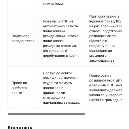
компаніями.
При проживанні в
Іноземці з ПНП не
Індонезії понад 183 дні
автоматично стають
на рік, власники ППП
податковими
стають податковими
Податкове
резидентами. Статус
резидентами та
резидентство
податкового
підлягають
резидента залежить
оподаткуванню
від тривалості
відповідно до
перебування в країні.
місцевого
законодавства.
Доступ до освіти
Право освіту
обмежений; іноземні
розширюється; діти
Право на
студенти можуть
власників ППП можуть
здобуття
навчатися в
відвідувати державні
освіти
приватних чи
школи та університети
міжнародних
нарівні з громадянами.
навчальних закладах.
Висновок