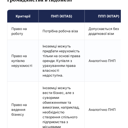
Критерії
ПНП (KITAS)
ППП (KITAP)
Право на
Допускається без
Потрібна робоча віза
роботу
додаткової візи
Іноземці можуть
придбати нерухомість
Право на
тільки на основі права
купівлю
оренди. Купівля з
Аналогічно ПНП
нерухомості
урахуванням права
власності
недоступна.
Іноземці можуть
вести бізнес, але з
суворими
обмеженнями та
Право на
вимогами, наприклад,
ведення
Аналогічно ПНП
необхідністю
бізнесу
створення спільного
підприємства з
місцевими