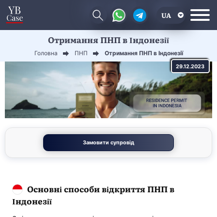
UA
Отримання ПНП в Індонезії
EN
Головна
ПНП
Отримання ПНП в Індонезії
CN
29.12.2023
Замовити супровід
Основні способи відкриття ПНП в
Індонезії