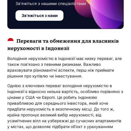
Зв’яжіться з нашими спеціалістами
Зв'яжіться з нами
Переваги та обмеження для власників
нерухомості в Індонезії
Володіння нерухомістю в Індонезії має низку переваг, але
також пов'язано з певними ризиками. Важливо
враховувати різноманітні аспекти, перш ніж приймати
рішення про купівлю чи інвестування.
Однією з ключових переваг володіння нерухомістю в
Індонезії є відносно низька вартість, особливо порівняно з
цінами у США чи Європі. Це робить Індонезію
привабливою для середнього інвестора, який хоче
придбати нерухомість в екзотичному місці. До того ж,
країна пропонує великий вибір нерухомості, від
усамітнених вілл на узбережжі до сучасних апартаментів
у містах, що дозволяє підібрати об'єкт з урахуванням