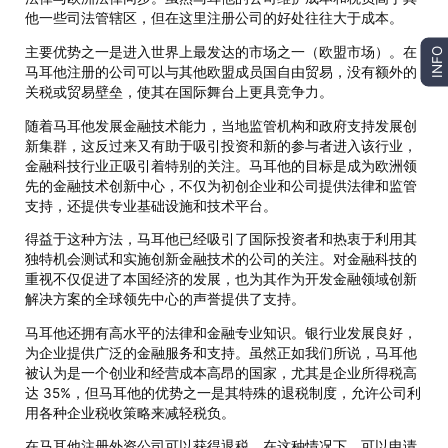
他一些司法管辖区，但在这里注册公司的好处往往大于成本。
主要优势之一是进入世界上最发达的市场之一（欧盟市场）。在
INFO
马耳他注册的公司可以与其他欧盟成员国自由贸易，没有额外的
关税或贸易壁垒，使其在国际舞台上更具竞争力。
随着马耳他发展金融技术能力，当地监管机构和政府支持发展创
新集群，这反过来又有助于吸引投资和新的参与者进入该行业，
金融科技行业正吸引着特别的关注。马耳他的目标是成为欧洲领
先的金融技术创新中心，不仅为初创企业和公司提供法律和监管
支持，还提供专业基础设施和技术平台。
得益于这种方法，马耳他已经吸引了国际投资者和热衷于利用其
独特机会测试和实施创新金融技术的公司的关注。对金融科技的
重视不仅促进了本国经济的发展，也为其作为开发金融领域创新
解决方案的全球领先中心的声誉提供了支持。
马耳他还拥有高水平的法律和金融专业知识。银行业发展良好，
为企业提供广泛的金融服务和支持。虽然正如我们所说，马耳他
被认为是一个创业和经营成本高昂的国家，尤其是企业所得税高
达 35%，但马耳他的优势之一是其特殊的退税制度，允许公司利
用各种企业税收策略来减轻税负。
在马耳他注册外资公司可以获得退税。在这种情况下，可以申请