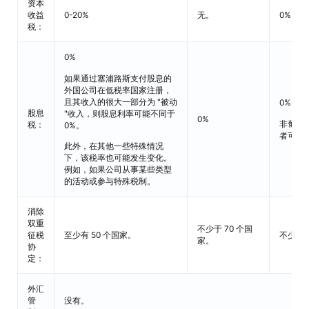
资本
收益
0-20%
无。
0%
税：
0%
如果通过塞浦路斯支付股息的
外国公司在低税率国家注册，
且其收入的很大一部分为 "被动
0%
股息
"收入，则股息利率可能不同于
0%
非葡萄
税：
0%。
者可免
此外，在其他一些特殊情况
下，该税率也可能发生变化。
例如，如果公司从事某些类型
的活动或参与特殊税制。
消除
双重
不少于 70 个国
征税
至少有 50 个国家。
不少于 
家。
协
定：
外汇
管
没有。