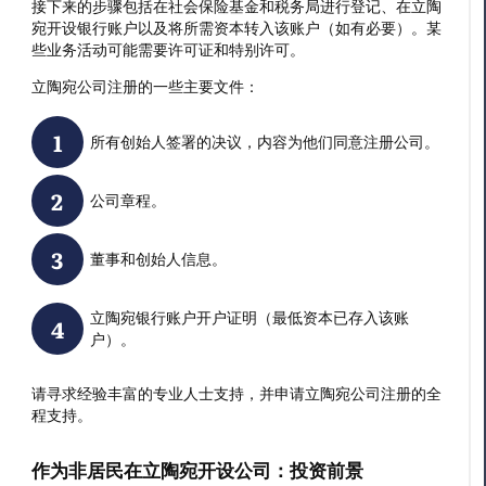
接下来的步骤包括在社会保险基金和税务局进行登记、在立陶
宛开设银行账户以及将所需资本转入该账户（如有必要）。某
些业务活动可能需要许可证和特别许可。
立陶宛公司注册的一些主要文件：
所有创始人签署的决议，内容为他们同意注册公司。
公司章程。
董事和创始人信息。
立陶宛银行账户开户证明（最低资本已存入该账
户）。
请寻求经验丰富的专业人士支持，并申请立陶宛公司注册的全
程支持。
作为非居民在立陶宛开设公司：投资前景