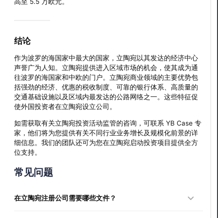
高至 5.5 万欧元。
结论
作为波罗的海国家中最大的国家，立陶宛以其发达的经济中心
声誉广为人知。立陶宛提供进入区域市场的机会，使其成为通
往波罗的海国家和中欧的门户。立陶宛商业领域的主要优势包
括强劲的经济、优惠的税收制度、可靠的银行体系、高质量的
交通基础设施以及区域内最发达的公路网络之一。这些特征促
使外国投资者在立陶宛设立公司。
如需获取有关立陶宛投资活动监管的咨询，可联系 YB Case 专
家，他们将为您提供有关不同行业业务增长及规模化前景的详
细信息。我们的团队还可为您在立陶宛启动投资项目提供全方
位支持。
常见问题
在立陶宛注册公司需要哪些文件？
最低文件清单包括：