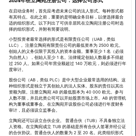
在启动业务时，首先应考虑未来公司的法人形式。每种形式都
有其特点。在此之前，重要的是明确业务目标，以便选择最合
适的组织形式。以下列出了可供非居民在立陶宛注册公司时选
择的组织形式，并附有简要说明。
小型投资者最常选择的形式是有限责任公司（UAB，类似
LLC）。注册立陶宛有限责任公司的最低资本为 2500 欧元。
创始人的义务仅限于其投入的资本金额。董事至少 1 名（必须
为自然人），创始人至少 1 名。法律规定创始人数最多不得超
过 250 人。如果公司年营业额超过 140 万欧元，则必须进行年
度审计。
股份公司（AB，类似 PLC）是中大型企业最常选用的结构。这
种组织形式是独立于其创始人的法人实体。股东的责任以其出
资额为限。注册立陶宛 AB 的最低股本为 40 000 欧元。参与
人数不限，并且此类公司可以开始股票市场上市。AB 的管理机
构为董事或董事会。在立陶宛开设股份公司必须进行年度财务
审计，且必须设立监事会。
立陶宛还可以设立合伙企业。 普通合伙（TUB）不具备独立法
人资格。在立陶宛成立 TUB 的基础是所有合伙人签署并经公证
的合伙协议。普通合伙人的数量为 2 至 20 名。此类组织形式