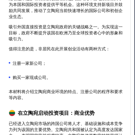
为本国和国际投资者提供平等机会。这种环境支持新项目并鼓
励共同发展，推动了立陶宛当前快速增长的国际公司和初创企
业生态。
吸引外国直接投资是立陶宛政府的关键战略之一。为实现这一
目标，政府不断提升该国在欧洲乃至全球投资者心中的形象和
吸引力。
值得注意的是，非居民在此开展创业活动有两种方式：
注册一家新公司；
购买一家现成公司。
本材料将介绍立陶宛商业环境的特点、注册公司的程序和要求
等内容。
在立陶宛启动投资项目：商业优势
已经进入立陶宛市场的跨国公司将人才、基础设施和成本竞争
力列为该国的主要优势。立陶宛共和国被认定为高度发达国家