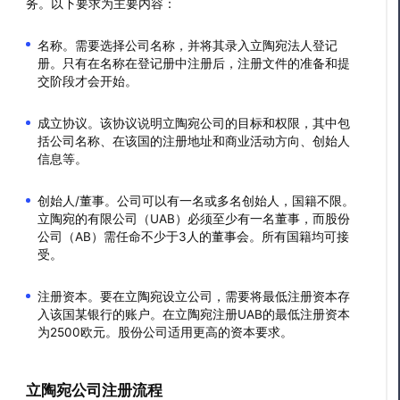
务。以下要求为主要内容：
名称。需要选择公司名称，并将其录入立陶宛法人登记
册。只有在名称在登记册中注册后，注册文件的准备和提
交阶段才会开始。
成立协议。该协议说明立陶宛公司的目标和权限，其中包
括公司名称、在该国的注册地址和商业活动方向、创始人
信息等。
创始人/董事。公司可以有一名或多名创始人，国籍不限。
立陶宛的有限公司（UAB）必须至少有一名董事，而股份
公司（AB）需任命不少于3人的董事会。所有国籍均可接
受。
注册资本。要在立陶宛设立公司，需要将最低注册资本存
入该国某银行的账户。在立陶宛注册UAB的最低注册资本
为2500欧元。股份公司适用更高的资本要求。
立陶宛公司注册流程