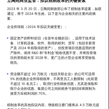
立陶宛商业监管：拟议税制改革的关键要素
2023 年 3 月 20 日，立陶宛财政部公布了税制改革提案，如获
通过，将于 2024 年生效。以下是与企业相关的主要内容摘
要。
企业所得税（2024 年拟议关键变更）：
固定资产的即时折旧（在首年全额折旧），适用于技术设
备、计算机设备、软件、取得的权利、货车（包括非新资
产及 2024 年前取得的资产）。但投资项目优惠适用的资
产除外。保持 R&D 和“专利盒”税收优惠不变，并将投资项
目的资助延长至 2028 年。更广泛的小型企业将享受较低
税负。
营业额不超过 30 万欧元（包括关联企业）的公司可适用
5% 的优惠企业所得税税率，不再受员工人数限制（此前需
不超过 10 名员工）。取消行业性税收优惠，尤其是保险和
医疗企业的优惠。集团公司之间的税务亏损结转将限制为
接受方应税利润的 70%。
税制改革的其他拟议内容。增值税注册门槛将从 4.5 万欧元提