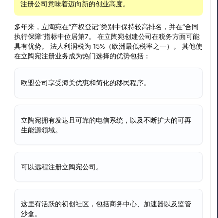
注册公司意味着迈向新的创业高度。
多年来，立陶宛在“产权登记”类别中保持较高排名，并在“合同
执行保障”指标中位居第7。 在立陶宛创建公司在税务方面可能
具有优势。 法人利润税为 15%（欧洲最低税率之一）。 其他使
在立陶宛注册业务成为热门选择的优势包括：
欧盟公司享受海关优惠和简化的移民程序。
立陶宛拥有发达且可靠的电信系统，以及不断扩大的可再
生能源领域。
可以远程注册立陶宛公司。
这里有活跃的初创社区，包括商务中心、加速器以及监管
沙盒。