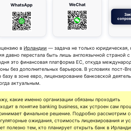
WeChat
WhatsApp
Зак
сопро
ицензию в
Ирландии
— задача не только юридическая, 
ия давно перестала быть лишь англоязычной страной с
одня это финансовая платформа ЕС, откуда междунаро
оны без дополнительных барьеров. В условиях пост-Brex
 базу в зоне евро, лицензирование банковской деятель
огда актуальным.
кажу, какие именно организации обязаны проходить
ходит в понятие banking business, как устроен сам про
принимает финальное решение. Подробно рассмотрим с
егуляторные ожидания, стоимость лицензирования и у
дет полезно тем, кто планирует открыть банк в Ирланд