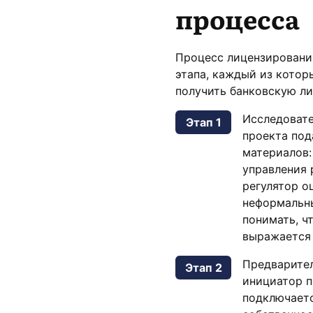
процесса
Процесс лицензирования
этапа, каждый из котор
получить банковскую ли
Исследовате
Этап 1
проекта под
материалов:
управления 
регулятор о
неформальны
понимать, ч
выражается 
Предваритель
Этап 2
инициатор п
подключаетс