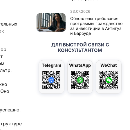
23.07.2026
Обновлены требования
программы гражданство
тельных
за инвестиции в Антигуа
ак
и Барбуде
ДЛЯ БЫСТРОЙ СВЯЗИ С
тор
КОНСУЛЬТАНТОМ
ет
ем
Telegram
WhatsApp
WeChat
льтр:
жно
 Оно
 успешно,
структуре