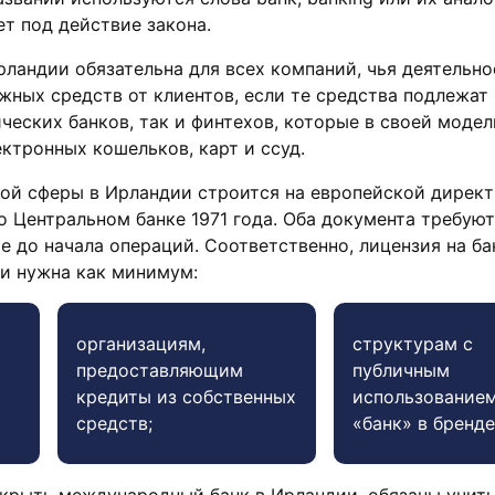
т под действие закона.
рландии обязательна для всех компаний, чья деятельно
жных средств от клиентов, если те средства подлежат 
ических банков, так и финтехов, которые в своей модел
ктронных кошельков, карт и ссуд.
ой сферы в Ирландии строится на европейской директ
о Центральном банке 1971 года. Оба документа требуют
е до начала операций. Соответственно, лицензия на б
и нужна как минимум:
организациям,
структурам с
предоставляющим
публичным
кредиты из собственных
использованием
средств;
«банк» в бренде
крыть международный банк в Ирландии, обязаны учит