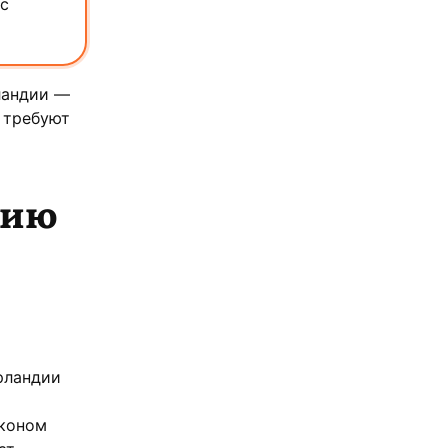
 с
ландии —
 требуют
зию
рландии
аконом