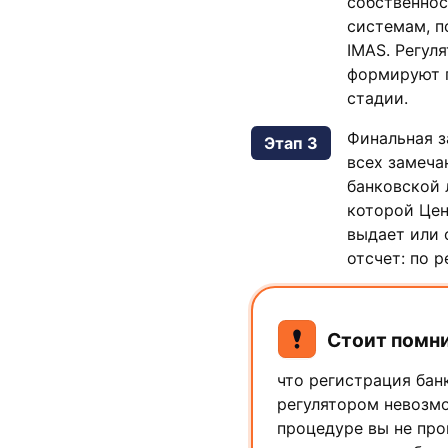
собственнос
системам, п
IMAS. Регул
формируют п
стадии.
Финальная за
Этап 3
всех замеча
банковской 
которой Цен
выдает или 
отсчет: по 
Стоит помни
что регистрация бан
регулятором невозмо
процедуре вы не про