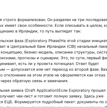
 строго формализован. Он разделен на три последова
ых имеет свои особенности. Если описывать в целом, к
цензию в Ирландии, то путь выглядит так:
льская фаза (Exploratory Phase)На этой стадии инициа
ает в Центральный банк Ирландии (CBI) начальный пак
 концепцию, бизнес-модель, описание структуры, сист
рисками, прогнозы и сценарии. Это, по сути, первый фи
ценивает, есть ли у проекта потенциал. Ответ будет
м — допускается или нет переход ко второй фазе. Ва
то отклонение на этом этапе не оформляется как отказ.
через обратную связь и замечания.
ная заявка (Draft Application)Если Exploratory прошел
олучает чек-лист и готовит полную заявку. Здесь уже
я ЕЦБ. Формируется подробный пакет: документы по 