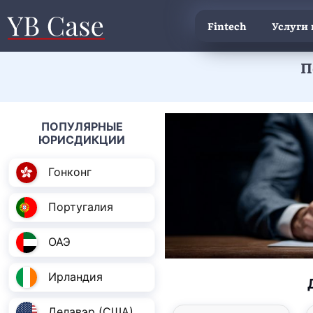
Fintech
Услуги
П
ПОПУЛЯРНЫЕ
ЮРИСДИКЦИИ
Гонконг
Португалия
ОАЭ
Ирландия
Делавэр (США)