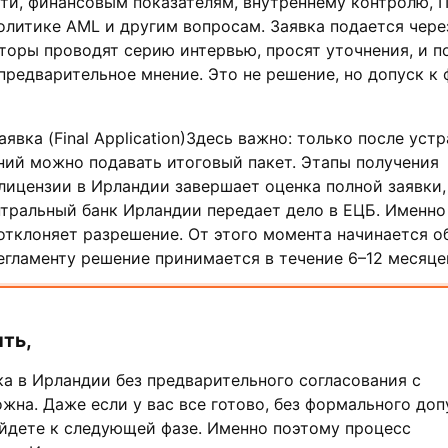
ти, финансовым показателям, внутреннему контролю, I
олитике AML и другим вопросам. Заявка подается чере
яторы проводят серию интервью, просят уточнения, и п
редварительное мнение. Это не решение, но допуск к
явка (Final Application)Здесь важно: только после уст
ний можно подавать итоговый пакет. Этапы получения
лицензии в Ирландии завершает оценка полной заявки,
тральный банк Ирландии передает дело в ЕЦБ. Именно
отклоняет разрешение. От этого момента начинается 
регламенту решение принимается в течение 6–12 месяце
ть,
ка в Ирландии без предварительного согласования с
жна. Даже если у вас все готово, без формального доп
йдете к следующей фазе. Именно поэтому процесс