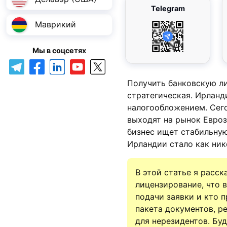
Telegram
Маврикий
Мы в соцсетях
Получить банковскую л
стратегическая. Ирланд
налогообложением. Сег
выходят на рынок Евроз
бизнес ищет стабильную
Ирландии стало как ник
В этой статье я расс
лицензирование, что в
подачи заявки и кто 
пакета документов, р
для нерезидентов. Бу