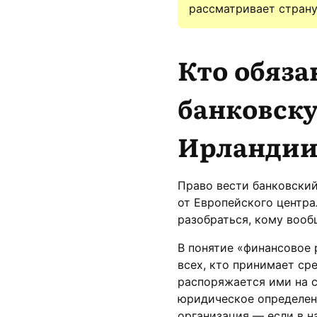
рассматривает страну
Кто обяза
банковску
Ирланди
Право вести банковский
от Европейского центра
разобраться, кому воо
В понятие «финансовое 
всех, кто принимает ср
распоряжается ими на с
юридическое определени
организация — если в на