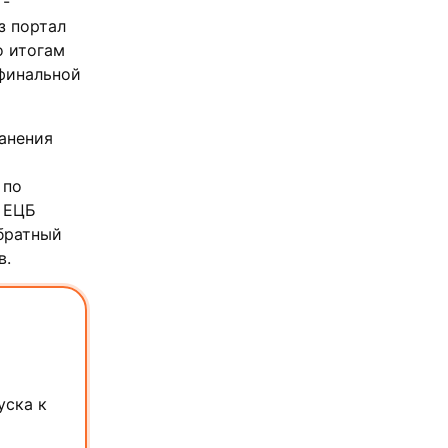
T-
з портал
о итогам
 финальной
ранения
 по
 ЕЦБ
обратный
в.
уска к