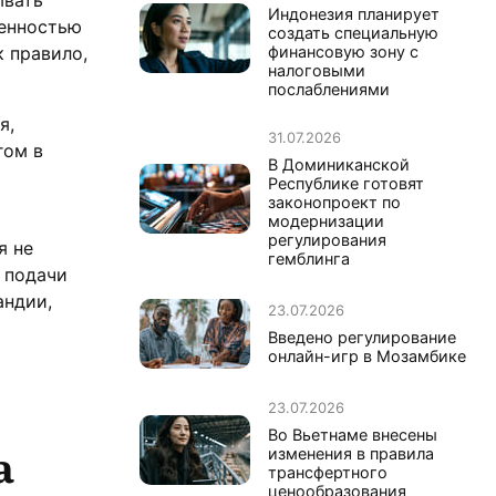
Индонезия планирует
венностью
создать специальную
к правило,
финансовую зону с
налоговыми
послаблениями
я,
31.07.2026
гом в
В Доминиканской
Республике готовят
законопроект по
модернизации
регулирования
я не
гемблинга
 подачи
андии,
23.07.2026
Введено регулирование
онлайн-игр в Мозамбике
23.07.2026
Во Вьетнаме внесены
а
изменения в правила
трансфертного
ценообразования