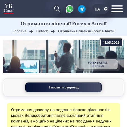
UA
Отримання ліцензії Forex в Англії
EN
Головна
Fintech
Отримання ліцензії Forex в Англії
CN
11.05.2026
Замовити супровід
Отримання дозволу на ведення форекс діяльності в
межах Великобританії являє важливий етап для
компаній, амбіційно націлених на посідання ведучих
позицій на міжнародній валютній арені, що прагнуть