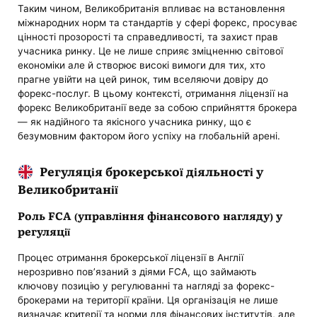
Таким чином, Великобританія впливає на встановлення
міжнародних норм та стандартів у сфері форекс, просуває
цінності прозорості та справедливості, та захист прав
учасника ринку. Це не лише сприяє зміцненню світової
економіки але й створює високі вимоги для тих, хто
прагне увійти на цей ринок, тим вселяючи довіру до
форекс-послуг. В цьому контексті, отримання ліцензії на
форекс Великобританії веде за собою сприйняття брокера
— як надійного та якісного учасника ринку, що є
безумовним фактором його успіху на глобальній арені.
Регуляція брокерської діяльності у
Великобританії
Роль FCA (управління фінансового нагляду) у
регуляції
Процес отримання брокерської ліцензії в Англії
нерозривно пов’язаний з діями FCA, що займають
ключову позицію у регулюванні та нагляді за форекс-
брокерами на території країни. Ця організація не лише
визначає критерії та норми для фінансових інститутів, але