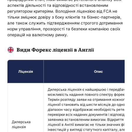
аспектів діяльності та відповідності встановленим
регулятором критеріям. Володіння ліцензією від FCA не
тільки зміцнює довіру з боку клієнтів та бізнес-партнерів,
але також служить підтвердженням строгого дотримання
норм управління, прозорості та безпеки компанією своїх
операцій на валютному ринку.
Види Форекс ліцензії в Англії
Ліцензія
Опис
Дилерська ліцензія є найширшою і передбачає
можливість надання повного спектру форекс-по
Термін розгляду заяви на отримання кожного ти
ліцензії становить від шести місяців до одного р
діапазон часу відображає необхідність ретельно
перевірки всіх наданих документів і відповідност
заявника встановленим вимогам. Відкриття бро
Дилерська
ліцензії в Англії вимагає не тільки значних фінан
ліцензія
інвестицій у вигляді статутного капіталу, але й 