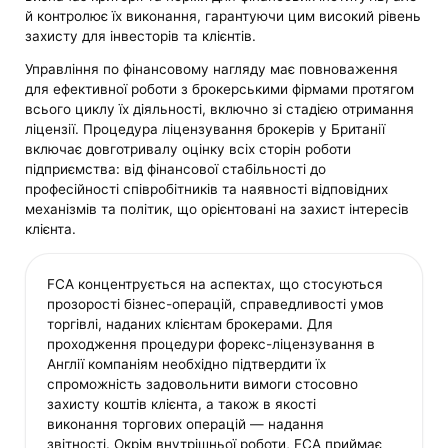
й контролює їх виконання, гарантуючи цим високий рівень
захисту для інвесторів та клієнтів.
Управління по фінансовому нагляду має повноваження
для ефективної роботи з брокерськими фірмами протягом
всього циклу їх діяльності, включно зі стадією отримання
ліцензії. Процедура ліцензування брокерів у Британії
включає довготривалу оцінку всіх сторін роботи
підприємства: від фінансової стабільності до
професійності співробітників та наявності відповідних
механізмів та політик, що орієнтовані на захист інтересів
клієнта.
FCA концентрується на аспектах, що стосуються
прозорості бізнес-операцій, справедливості умов
торгівлі, наданих клієнтам брокерами. Для
проходження процедури форекс-ліцензування в
Англії компаніям необхідно підтвердити їх
спроможність задовольнити вимоги стосовно
захисту коштів клієнта, а також в якості
виконання торгових операцій — надання
звітності. Окрім внутрішньої роботи, FCA приймає