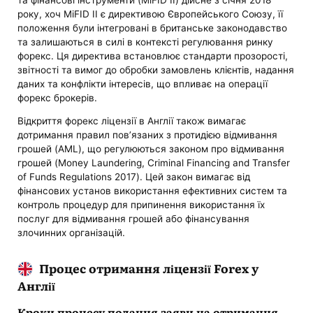
року, хоч MiFID II є директивою Європейського Союзу, її
положення були інтегровані в британське законодавство
та залишаються в силі в контексті регулювання ринку
форекс. Ця директива встановлює стандарти прозорості,
звітності та вимог до обробки замовлень клієнтів, надання
даних та конфлікти інтересів, що впливає на операції
форекс брокерів.
Відкриття форекс ліцензії в Англії також вимагає
дотримання правил пов’язаних з протидією відмивання
грошей (AML), що регулюються законом про відмивання
грошей (Money Laundering, Criminal Financing and Transfer
of Funds Regulations 2017). Цей закон вимагає від
фінансових установ використання ефективних систем та
контроль процедур для припинення використання їх
послуг для відмивання грошей або фінансування
злочинних організацій.
Процес отримання ліцензії Forex у
Англії
Кроки процесу подання заяви на отримання