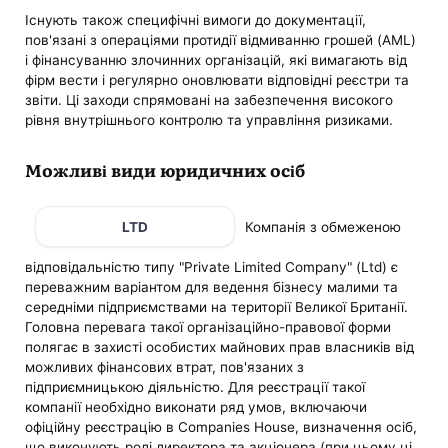
Існують також специфічні вимоги до документації,
пов'язані з операціями протидії відмиванню грошей (AML)
і фінансуванню злочинних організацій, які вимагають від
фірм вести і регулярно оновлювати відповідні реєстри та
звіти. Ці заходи спрямовані на забезпечення високого
рівня внутрішнього контролю та управління ризиками.
Можливі види юридичних осіб
LTD
Компанія з обмеженою
відповідальністю типу "Private Limited Company" (Ltd) є
переважним варіантом для ведення бізнесу малими та
середніми підприємствами на території Великої Британії.
Головна перевага такої організаційно-правової форми
полягає в захисті особистих майнових прав власників від
можливих фінансових втрат, пов'язаних з
підприємницькою діяльністю. Для реєстрації такої
компанії необхідно виконати ряд умов, включаючи
офіційну реєстрацію в Companies House, визначення осіб,
що виконують ролі директора та акціонера (при цьому ці