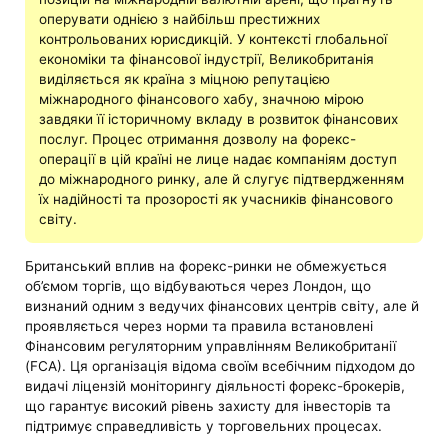
оперувати однією з найбільш престижних
контрольованих юрисдикцій. У контексті глобальної
економіки та фінансової індустрії, Великобританія
виділяється як країна з міцною репутацією
міжнародного фінансового хабу, значною мірою
завдяки її історичному вкладу в розвиток фінансових
послуг. Процес отримання дозволу на форекс-
операції в цій країні не лице надає компаніям доступ
до міжнародного ринку, але й слугує підтвердженням
їх надійності та прозорості як учасників фінансового
світу.
Британський вплив на форекс-ринки не обмежується
об’ємом торгів, що відбуваються через Лондон, що
визнаний одним з ведучих фінансових центрів світу, але й
проявляється через норми та правила встановлені
Фінансовим регуляторним управлінням Великобританії
(FCА). Ця організація відома своїм всебічним підходом до
видачі ліцензій моніторингу діяльності форекс-брокерів,
що гарантує високий рівень захисту для інвесторів та
підтримує справедливість у торговельних процесах.