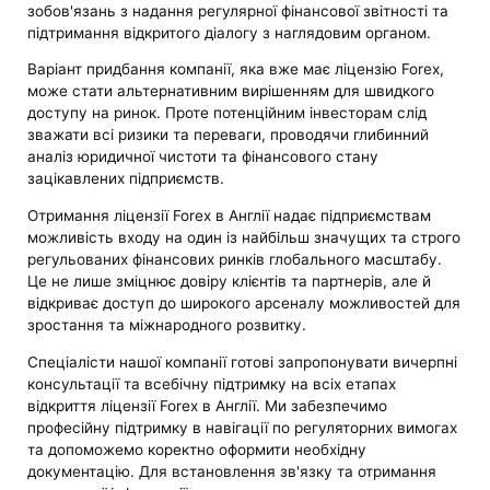
зобов'язань з надання регулярної фінансової звітності та
підтримання відкритого діалогу з наглядовим органом.
Варіант придбання компанії, яка вже має ліцензію Forex,
може стати альтернативним вирішенням для швидкого
доступу на ринок. Проте потенційним інвесторам слід
зважати всі ризики та переваги, проводячи глибинний
аналіз юридичної чистоти та фінансового стану
зацікавлених підприємств.
Отримання ліцензії Forex в Англії надає підприємствам
можливість входу на один із найбільш значущих та строго
регульованих фінансових ринків глобального масштабу.
Це не лише зміцнює довіру клієнтів та партнерів, але й
відкриває доступ до широкого арсеналу можливостей для
зростання та міжнародного розвитку.
Спеціалісти нашої компанії готові запропонувати вичерпні
консультації та всебічну підтримку на всіх етапах
відкриття ліцензії Forex в Англії. Ми забезпечимо
професійну підтримку в навігації по регуляторних вимогах
та допоможемо коректно оформити необхідну
документацію. Для встановлення зв'язку та отримання