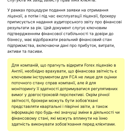
слугують як захід захисту прав їхніх клієнтів.
У рамках процедури подання заявки на отримання
ліцензії, а потім і під час експлуатації ліцензії, брокеру
приписується надання аудиторського звіту про фінансові
результати за рік. Цей документ слугує ключовим
підтвердженням фінансової стабільності та довіри до
бізнесу, має відображати реальний фінансовий стан
підприємства, включаючи дані про прибуток, витрати,
активи та пасиви.
Для компаній, що прагнуть відкрити Forex ліцензію в
Англії, необхідно врахувати, що фінансова звітність є
ключовим інструментом для FCA не лише для оцінки
поточного стану справ компанії, але й для
моніторингу її здатності дотримуватися регулятивних
вимог у довгостроковій перспективі. Окрім річної
звітності, брокери можуть бути зобов'язані
представляти квартальні і піврічні звіти, а також
інформацію про будь-які значущі зміни в діяльності чи
фінансовому стані, які можуть вплинути на їхню
здатність виконувати зобов'язання перед клієнтами.