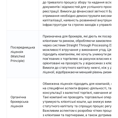
до тривалого процесу збору та надання всіх нео
документів і відомостей для успішного проходж
реєстрації. Вимоги до фінансової звітності Британі
отримання необхідно демонструвати високий рі
капіталізації, наявність розвиненої внутрішньої
інфраструктури та строгих заходів з управління
Призначена для брокерів, які діють як посередн
клієнтами та ринком, обробляючи замовлення кл
через системи Straight Through Processing (STP)
Посередницька
можливості втручання у виконання угод. Ця ліц
ліцензія
підходить компаніям, які хочуть уникнути ризиків
(Matched
пов'язаних з торгівлею за рахунок власних кошті
Principle)
орієнтовані на прозорість у відносинах з клієнта
Вимоги до статутного капіталу нижчі, ніж у диле
ліцензії, відображаючи менший рівень ризику.
Обмежена ліцензія підходить для компаній, оріє
на специфічні аспекти форекс-діяльності, такі як
консультації з валютної торгівлі, навчання або м
Органічна
Такі компанії не проводять торговельні операції 
брокерська
утримують клієнтські кошти, що знижує вимоги 
ліцензія
статутного капіталу та спрощує процес регулюв
Важливим аспектом є розробка чітких процедур 
з клієнтами та партнерами, а також дотримання 