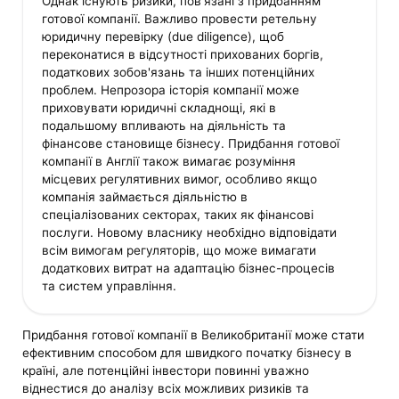
Однак існують ризики, пов'язані з придбанням
готової компанії. Важливо провести ретельну
юридичну перевірку (due diligence), щоб
переконатися в відсутності прихованих боргів,
податкових зобов'язань та інших потенційних
проблем. Непрозора історія компанії може
приховувати юридичні складнощі, які в
подальшому впливають на діяльність та
фінансове становище бізнесу. Придбання готової
компанії в Англії також вимагає розуміння
місцевих регулятивних вимог, особливо якщо
компанія займається діяльністю в
спеціалізованих секторах, таких як фінансові
послуги. Новому власнику необхідно відповідати
всім вимогам регуляторів, що може вимагати
додаткових витрат на адаптацію бізнес-процесів
та систем управління.
Придбання готової компанії в Великобританії може стати
ефективним способом для швидкого початку бізнесу в
країні, але потенційні інвестори повинні уважно
віднестися до аналізу всіх можливих ризиків та