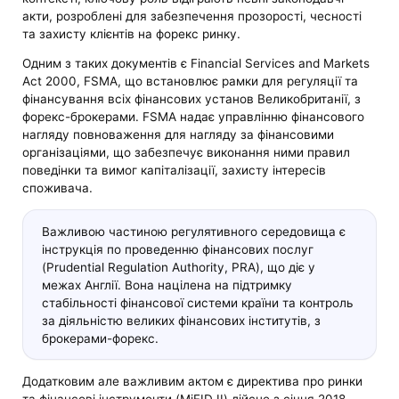
акти, розроблені для забезпечення прозорості, чесності
та захисту клієнтів на форекс ринку.
Одним з таких документів є Financial Services and Markets
Act 2000, FSMA, що встановлює рамки для регуляції та
фінансування всіх фінансових установ Великобританії, з
форекс-брокерами. FSMA надає управлінню фінансового
нагляду повноваження для нагляду за фінансовими
організаціями, що забезпечує виконання ними правил
поведінки та вимог капіталізації, захисту інтересів
споживача.
Важливою частиною регулятивного середовища є
інструкція по проведенню фінансових послуг
(Prudential Regulation Authority, PRA), що діє у
межах Англії. Вона націлена на підтримку
стабільності фінансової системи країни та контроль
за діяльністю великих фінансових інститутів, з
брокерами-форекс.
Додатковим але важливим актом є директива про ринки
та фінансові інструменти (MiFID II) дійсне з січня 2018