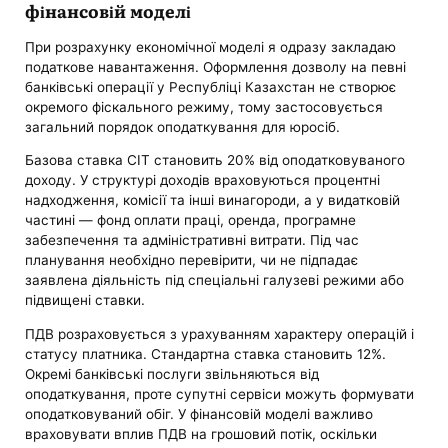
фінансовій моделі
При розрахунку економічної моделі я одразу закладаю
податкове навантаження. Оформлення дозволу на певні
банківські операції у Республіці Казахстан не створює
окремого фіскального режиму, тому застосовується
загальний порядок оподаткування для юросіб.
Базова ставка CIT становить 20% від оподатковуваного
доходу. У структурі доходів враховуються процентні
надходження, комісії та інші винагороди, а у видатковій
частині — фонд оплати праці, оренда, програмне
забезпечення та адміністративні витрати. Під час
планування необхідно перевірити, чи не підпадає
заявлена діяльність під спеціальні галузеві режими або
підвищені ставки.
ПДВ розраховується з урахуванням характеру операцій і
статусу платника. Стандартна ставка становить 12%.
Окремі банківські послуги звільняються від
оподаткування, проте супутні сервіси можуть формувати
оподатковуваний обіг. У фінансовій моделі важливо
враховувати вплив ПДВ на грошовий потік, оскільки