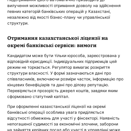
вилучення можливості отримання дозволу на здійснення
певних категорій банківських операцій у Казахстані,
незалежно від якості бізнес-плану чи управлінської
структури.
Отримання казахстанської ліцензії на
окремі банківські сервіси: вимоги
Кандидатом може бути тільки юрособа, зареєстрована у
відповідній юрисдикції. Індивідуальних підприємців цей
режим не торкається. Регулятор вимагає розкриття
структури власності. У формі зазначаються дані про
співвласників, включаючи розміри часток, інформацію про
кінцевих бенефіціарів та дані про ділову репутацію.
Перевіряється прозорість джерел коштів, завдяки яким
сформовано статутний капітал.
При оформленні казахстанської ліцензії на окремі
банківські операції особлива увага приділяється
відсутності обмежень для участі у фінсекторі. Наявність
непогашеної судимості за економічні злочини, заборони
на зайняття керівних посад або участі в управлінні може