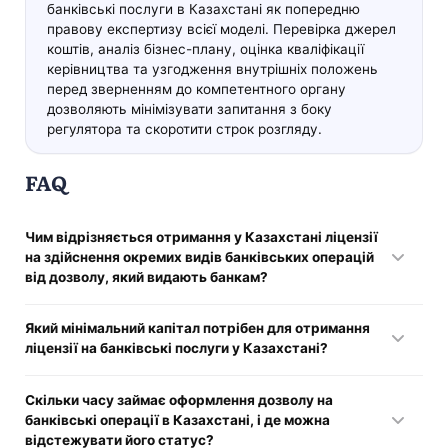
банківські послуги в Казахстані як попередню
правову експертизу всієї моделі. Перевірка джерел
коштів, аналіз бізнес-плану, оцінка кваліфікації
керівництва та узгодження внутрішніх положень
перед зверненням до компетентного органу
дозволяють мінімізувати запитання з боку
регулятора та скоротити строк розгляду.
FAQ
Чим відрізняється отримання у Казахстані ліцензії
на здійснення окремих видів банківських операцій
від дозволу, який видають банкам?
У першому випадку дозвіл надає право виконувати строго
Який мінімальний капітал потрібен для отримання
визначений перелік послуг. Організація не набуває
ліцензії на банківські послуги у Казахстані?
статусу банку та не отримує універсальний допуск до
кредитної та розрахункової діяльності у повному обсязі.
Розмір статутного капіталу залежить від категорії
Під час оформлення дозволу на банківські операції у
Скільки часу займає оформлення дозволу на
організації та набору заявлених послуг. Для організацій,
Казахстані регулятор оцінює проєкт за конкретними
банківські операції в Казахстані, і де можна
які не належать до національного оператора пошти та не
напрямками діяльності, перевіряє достатність
відстежувати його статус?
займаються іпотекою чи позиками, встановлено нижній