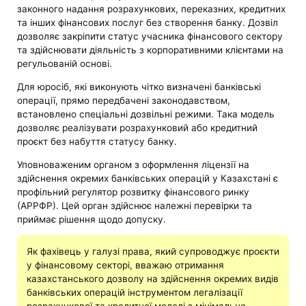
законного надання розрахункових, переказних, кредитних
та інших фінансових послуг без створення банку. Дозвіл
дозволяє закріпити статус учасника фінансового сектору
та здійснювати діяльність з корпоративними клієнтами на
регульованій основі.
Для юросіб, які виконують чітко визначені банківські
операції, прямо передбачені законодавством,
встановлено спеціальні дозвільні режими. Така модель
дозволяє реалізувати розрахунковий або кредитний
проєкт без набуття статусу банку.
Уповноваженим органом з оформлення ліцензії на
здійснення окремих банківських операцій у Казахстані є
профільний регулятор розвитку фінансового ринку
(АРРФР). Цей орган здійснює належні перевірки та
приймає рішення щодо допуску.
Як фахівець у галузі права, який супроводжує проєкти
у фінансовому секторі, вважаю отримання
казахстанського дозволу на здійснення окремих видів
банківських операцій інструментом легалізації
розрахункової та кредитної моделі з мінімально