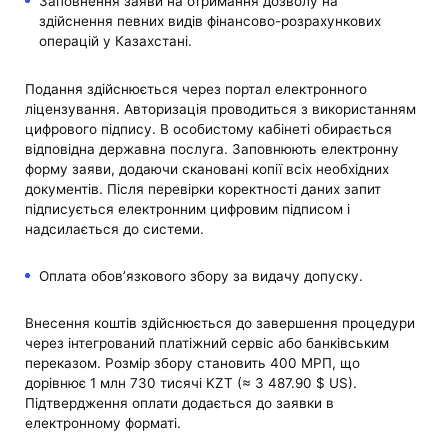
Заповнення заяви на отримання дозволу на
здійснення певних видів фінансово-розрахункових
операцій у Казахстані.
Подання здійснюється через портал електронного
ліцензування. Авторизація проводиться з використанням
цифрового підпису. В особистому кабінеті обирається
відповідна державна послуга. Заповнюють електронну
форму заяви, додаючи скановані копії всіх необхідних
документів. Після перевірки коректності даних запит
підписується електронним цифровим підписом і
надсилається до системи.
Оплата обов’язкового збору за видачу допуску.
Внесення коштів здійснюється до завершення процедури
через інтегрований платіжний сервіс або банківським
переказом. Розмір збору становить 400 МРП, що
дорівнює 1 млн 730 тисячі KZT (≈ 3 487.90 $ US).
Підтвердження оплати додається до заявки в
електронному форматі.