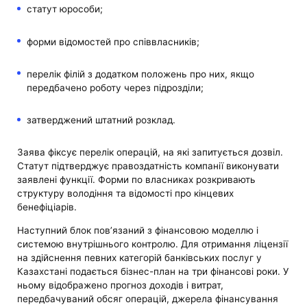
статут юрособи;
форми відомостей про співвласників;
перелік філій з додатком положень про них, якщо
передбачено роботу через підрозділи;
затверджений штатний розклад.
Заява фіксує перелік операцій, на які запитується дозвіл.
Статут підтверджує правоздатність компанії виконувати
заявлені функції. Форми по власниках розкривають
структуру володіння та відомості про кінцевих
бенефіціарів.
Наступний блок пов’язаний з фінансовою моделлю і
системою внутрішнього контролю. Для отримання ліцензії
на здійснення певних категорій банківських послуг у
Казахстані подається бізнес-план на три фінансові роки. У
ньому відображено прогноз доходів і витрат,
передбачуваний обсяг операцій, джерела фінансування