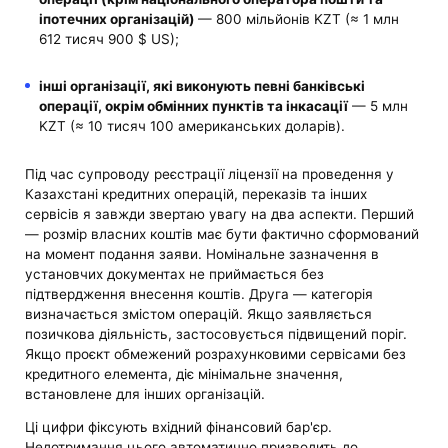
іпотечних організацій)
— 800 мільйонів KZT (≈ 1 млн
612 тисяч 900 $ US);
інші організації, які виконують певні банківські
операції, окрім обмінних пунктів та інкасації
— 5 млн
KZT (≈ 10 тисяч 100 американських доларів).
Під час супроводу реєстрації ліцензії на проведення у
Казахстані кредитних операцій, переказів та інших
сервісів я завжди звертаю увагу на два аспекти. Перший
— розмір власних коштів має бути фактично сформований
на момент подання заяви. Номінальне зазначення в
установчих документах не приймається без
підтвердження внесення коштів. Друга — категорія
визначається змістом операцій. Якщо заявляється
позичкова діяльність, застосовується підвищений поріг.
Якщо проєкт обмежений розрахунковими сервісами без
кредитного елемента, діє мінімальне значення,
встановлене для інших організацій.
Ці цифри фіксують вхідний фінансовий бар'єр.
Недотримання цього автоматично призводить до