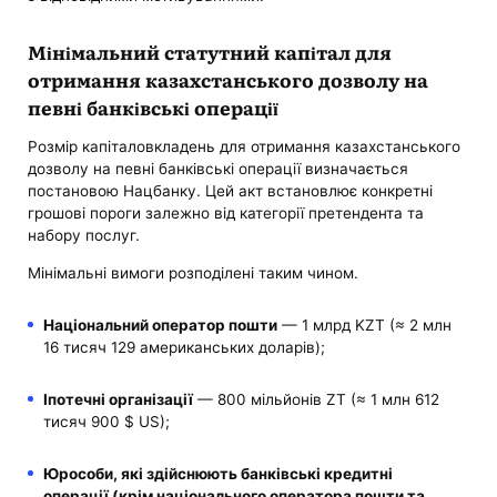
Мінімальний статутний капітал для
отримання казахстанського дозволу на
певні банківські операції
Розмір капіталовкладень для отримання казахстанського
дозволу на певні банківські операції визначається
постановою Нацбанку. Цей акт встановлює конкретні
грошові пороги залежно від категорії претендента та
набору послуг.
Мінімальні вимоги розподілені таким чином.
Національний оператор пошти
— 1 млрд KZT (≈ 2 млн
16 тисяч 129 американських доларів);
Іпотечні організації
— 800 мільйонів ZT (≈ 1 млн 612
тисяч 900 $ US);
Юрособи, які здійснюють банківські кредитні
операції (крім національного оператора пошти та