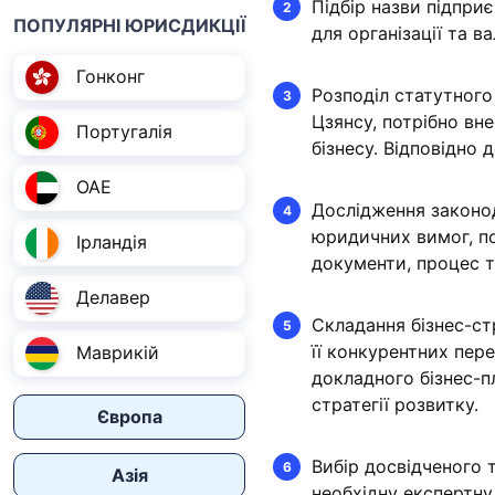
Підбір назви підприє
ПОПУЛЯРНІ ЮРИСДИКЦІЇ
для організації та ва
Гонконг
Розподіл статутного
Цзянсу, потрібно вн
Португалія
бізнесу. Відповідно д
ОАЕ
Дослідження законод
юридичних вимог, по
Ірландія
документи, процес 
Делавер
Складання бізнес-ст
її конкурентних пере
Маврикій
докладного бізнес-п
стратегії розвитку.
Європа
Вибір досвідченого 
Азія
необхідну експертну