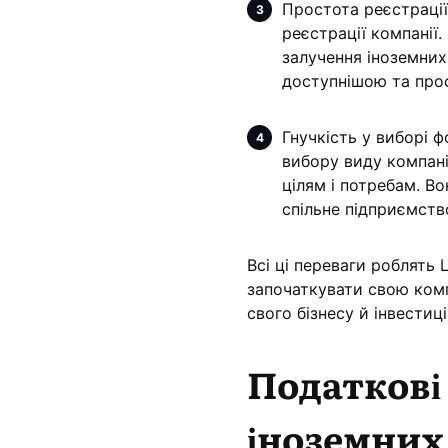
Простота реєстраці
реєстрації компанії
залучення іноземних
доступнішою та прос
Гнучкість у виборі 
вибору виду компанії
цілям і потребам. В
спільне підприємство
Всі ці переваги роблять 
започаткувати свою комп
свого бізнесу й інвестиці
Податкові
іноземних