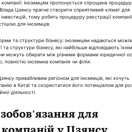
ї компанії: Іноземцям пропонується спрощена процедур
. Влада Цзянсу прагне створити сприятливий клімат для
 інвестицій, тому робить процедуру реєстрації компані
тішою для іноземців.
форми та структури бізнесу: Іноземцям надаються можл
 та структури бізнесу, які найбільше відповідають їхнім
они можуть обирати між різними формами юридичної ос
, повністю іноземна компанія чи філія.
Цзянсу привабливим регіоном для іноземців, які хочуть
анію в Китаї та скористатися його потенціалом для р
йної діяльності.
 зобов'язання для
 компаній у Цзянсу