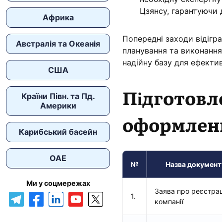
Цзянсу, гарантуючи 
Африка
Попередні заходи відігр
Австралія та Океанія
планування та виконання
надійну базу для ефектив
США
Підготовл
Країни Півн. та Пд.
Америки
оформленн
Карибський басейн
ОАЕ
№
Назва документ
Ми у соцмережах
Заява про реєстра
1.
компанії