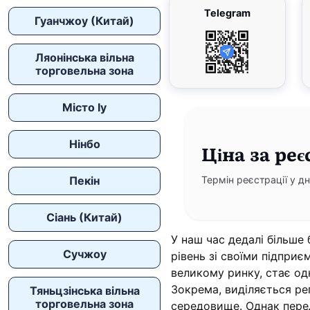
Telegram
Гуанчжоу (Китай)
Ляонінська вільна
торговельна зона
Місто Іу
Нінбо
Ціна
за реє
Пекін
Термін реєстрації у дн
Сіань (Китай)
У наш час дедалі більше
Сучжоу
рівень зі своїми підпри
великому ринку, стає од
Зокрема, виділяється рег
Тяньцзінська вільна
торговельна зона
середовище. Однак пере