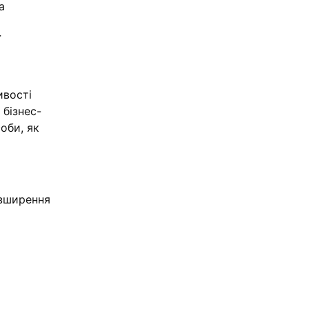
а
ї
ивості
 бізнес-
оби, як
озширення