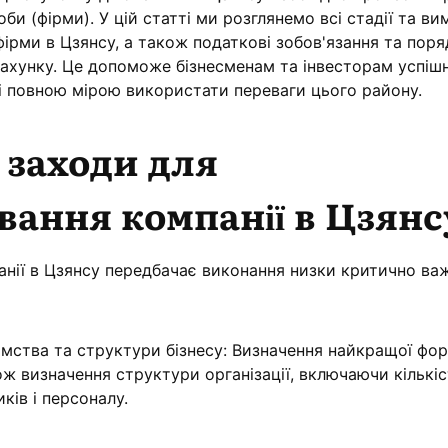
би (фірми). У цій статті ми розглянемо всі стадії та ви
фірми в Цзянсу, а також податкові зобов'язання та пор
рахунку. Це допоможе бізнесменам та інвесторам успіш
 і повною мірою використати переваги цього району.
 заходи для
вання компанії в Цзянс
нії в Цзянсу передбачає виконання низки критично важ
мства та структури бізнесу: Визначення найкращої фо
ож визначення структури організації, включаючи кількі
ків і персоналу.