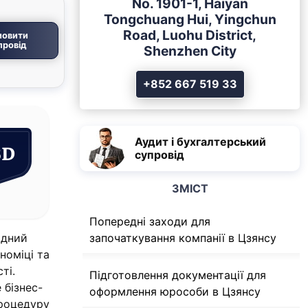
No. 1901-1, Haiyan
Tongchuang Hui, Yingchun
Road, Luohu District,
мовити
провід
Shenzhen City
+852 667 519 33
Аудит і бухгалтерський
SD
супровід
ЗМІСТ
Попередні заходи для
одний
започаткування компанії в Цзянсу
номіці та
ті.
Підготовлення документації для
 бізнес-
оформлення юрособи в Цзянсу
процедуру