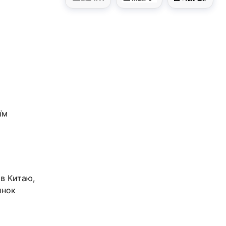
їм
ів Китаю,
инок