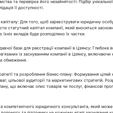
мства та перевірка його незайнятості: Підбір унікальної
лідація її доступності.
 капіталу: Для того, щоб зареєструвати юридичну особ
ести статутний капітал компанії, який вноситься засно
о їхніх вкладів буде розподілено їх частки.
авчої бази для реєстрації компанії в Цзянсу: Глибоке 
в'язаних із заснуванням компанії в Цзянсу, включаючи 
та обмеження.
ратегії та розроблення бізнес-плану: Формування цілей 
ваг, цільової аудиторії та маркетингових стратегій. Ро
лану, що включає опис товарів чи послуг, фінансові про
та компетентного юридичного консультанта, який може
 допомогу та підтримку на кожному етапі заснування ко