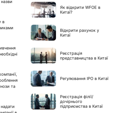
 назви
Як відкрити WFOE в
Китаї?
у в
вниками
Відкрити рахунок у
Китаї
вивчення
Реєстрація
необхідні
представництва в Китаї
компанії,
Регулювання IPO в Китаї
зроблення
гнози та
Реєстрація філії/
дочірнього
підприємства в Китаї
 надати
мпанії в