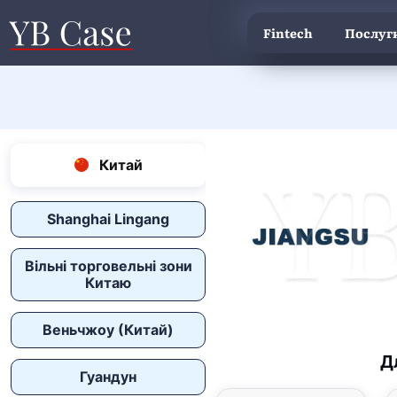
Fintech
Послуги
Китай
Shanghai Lingang
Вільні торговельні зони
Китаю
Веньчжоу (Китай)
Д
Гуандун