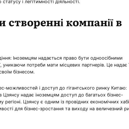
 статусу і легітимності діяльності.
и створенні компанії в
іння: Іноземцям надається право бути одноосібними
, уникаючи потреби мати місцевих партнерів. Це надає 
своїм бізнесом.
ес-можливостей і доступ до гігантського ринку Китаю:
в Цзянсу надає іноземцям доступ до багатьох бізнес-
 регіоні. Цзянсу є одним із провідних економічних хаб
вості для бізнес-зростання та виходу на величезний р