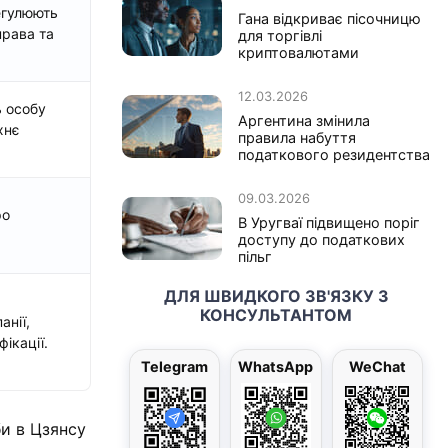
егулюють
Гана відкриває пісочницю
права та
для торгівлі
криптовалютами
12.03.2026
ь особу
Аргентина змінила
хнє
правила набуття
податкового резидентства
09.03.2026
ро
В Уругваї підвищено поріг
доступу до податкових
пільг
ДЛЯ ШВИДКОГО ЗВ'ЯЗКУ З
КОНСУЛЬТАНТОМ
анії,
фікації.
Telegram
WhatsApp
WeChat
би в Цзянсу