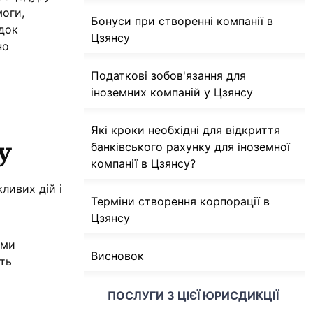
моги,
Бонуси при створенні компанії в
ядок
Цзянсу
но
Податкові зобов'язання для
іноземних компаній у Цзянсу
Які кроки необхідні для відкриття
у
банківського рахунку для іноземної
компанії в Цзянсу?
ливих дій і
Терміни створення корпорації в
Цзянсу
рми
Висновок
сть
ПОСЛУГИ З ЦІЄЇ ЮРИСДИКЦІЇ