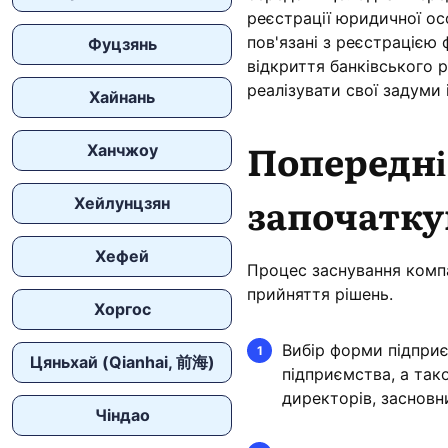
реєстрації юридичної осо
пов'язані з реєстрацією 
Фуцзянь
відкриття банківського 
реалізувати свої задуми
Хайнань
Попередні
Ханчжоу
започатку
Хейлунцзян
Хефей
Процес заснування компа
прийняття рішень.
Хоргос
Вибір форми підприє
Цяньхай (Qianhai, 前海)
підприємства, а так
директорів, засновни
Чіндао