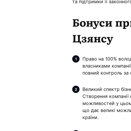
та підтримки її законного
Бонуси пр
Цзянсу
Право на 100% волод
власниками компанії
повний контроль за 
Великий спектр бізн
Створення компанії 
можливостей у цьому
що дає великі можли
країни.