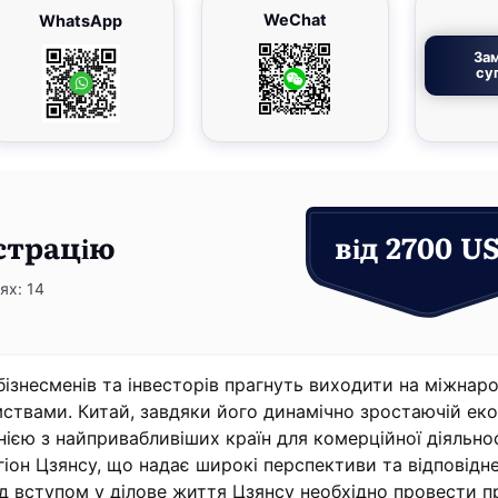
WeChat
WhatsApp
За
су
страцію
від 2700 U
ях: 14
 бізнесменів та інвесторів прагнуть виходити на міжнар
ємствами. Китай, завдяки його динамічно зростаючій еко
нією з найпривабливіших країн для комерційної діяльнос
іон Цзянсу, що надає широкі перспективи та відповідне
д вступом у ділове життя Цзянсу необхідно провести 