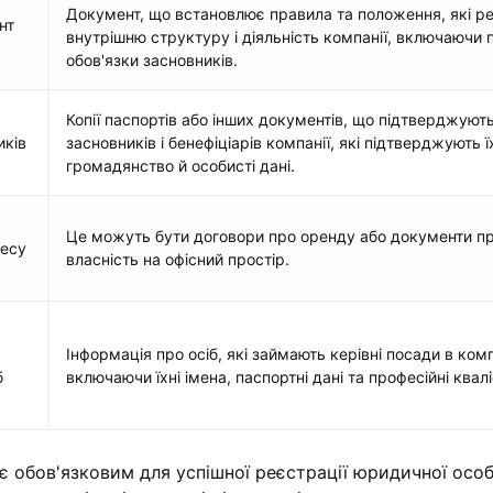
Документ, що встановлює правила та положення, які р
нт
внутрішню структуру і діяльність компанії, включаючи 
обов'язки засновників.
Копії паспортів або інших документів, що підтверджуют
иків
засновників і бенефіціарів компанії, які підтверджують ї
громадянство й особисті дані.
Це можуть бути договори про оренду або документи п
есу
власність на офісний простір.
Інформація про осіб, які займають керівні посади в комп
б
включаючи їхні імена, паспортні дані та професійні квалі
 є обов'язковим для успішної реєстрації юридичної осо