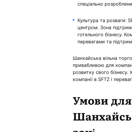
спеціально розроблени
Культура та розваги: 
центром. Зона підтриму
готельного бізнесу. Ко
перевагами та підтрим
Шанхайська вільна торгов
привабливою для компані
розвитку свого бізнесу.
компанії в SFTZ і перев
Умови для
Шанхайськ
зоні