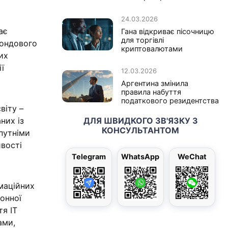
24.03.2026
ає
Гана відкриває пісочницю
для торгівлі
фондового
криптовалютами
их
ї
12.03.2026
Аргентина змінила
правила набуття
податкового резидентства
віту –
них із
ДЛЯ ШВИДКОГО ЗВ'ЯЗКУ З
КОНСУЛЬТАНТОМ
путніми
ивості
Telegram
WhatsApp
WeChat
рмаційних
ронної
тя IT
ами,