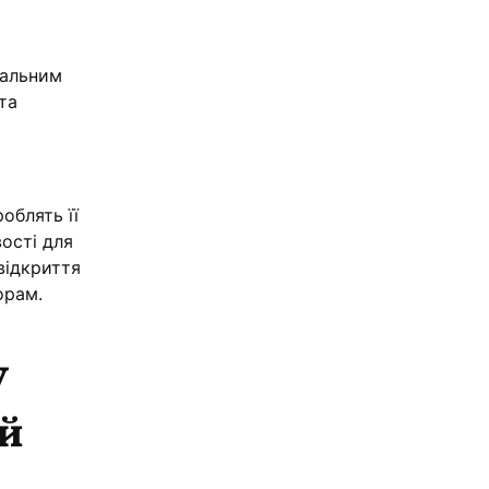
жальним
та
облять її
ості для
відкриття
орам.
у
ій