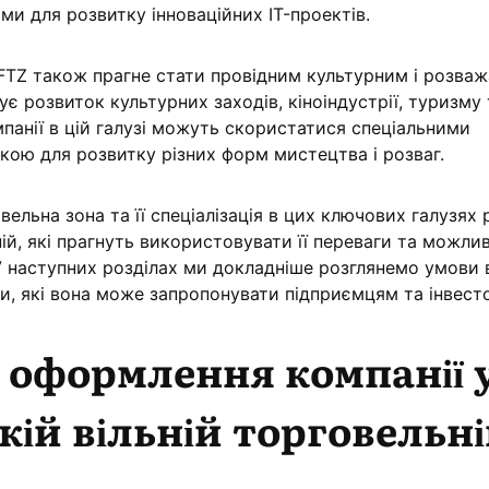
ми для розвитку інноваційних IT-проектів.
SFTZ також прагне стати провідним культурним і розва
є розвиток культурних заходів, кіноіндустрії, туризму 
мпанії в цій галузі можуть скористатися спеціальними
кою для розвитку різних форм мистецтва і розваг.
ельна зона та її спеціалізація в цих ключових галузях р
й, які прагнуть використовувати її переваги та можлив
 У наступних розділах ми докладніше розглянемо умови 
аги, які вона може запропонувати підприємцям та інвест
 оформлення компанії 
ій вільній торговельн