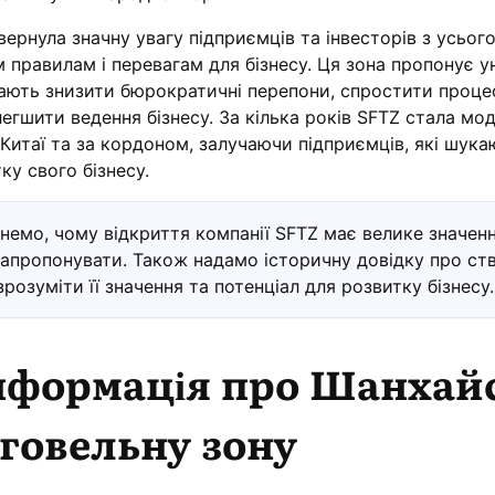
ернула значну увагу підприємців та інвесторів з усього
 правилам і перевагам для бізнесу. Ця зона пропонує ун
гають знизити бюрократичні перепони, спростити проце
легшити ведення бізнесу. За кілька років SFTZ стала мо
 Китаї та за кордоном, залучаючи підприємців, які шук
у свого бізнесу.
янемо, чому відкриття компанії SFTZ має велике значенн
апропонувати. Також надамо історичну довідку про ст
зрозуміти її значення та потенціал для розвитку бізнесу.
нформація про Шанхай
рговельну зону