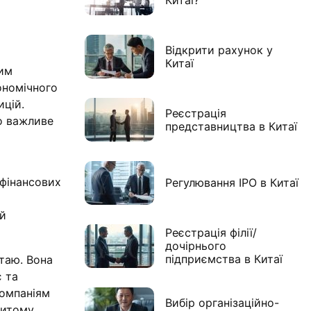
Відкрити рахунок у
Китаї
вим
ономічного
ицій.
Реєстрація
о важливе
представництва в Китаї
 фінансових
Регулювання IPO в Китаї
ий
Реєстрація філії/
дочірнього
підприємства в Китаї
итаю. Вона
є та
компаніям
Вибір організаційно-
ритому