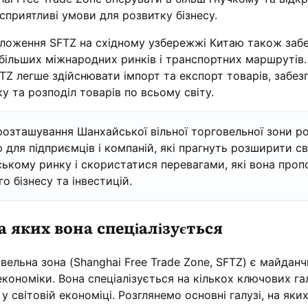
приятливі умови для розвитку бізнесу.
оложення SFTZ на східному узбережжі Китаю також заб
більших міжнародних ринків і транспортних маршрутів.
TZ легше здійснювати імпорт та експорт товарів, забе
у та розподіл товарів по всьому світу.
розташування Шанхайської вільної торговельної зони ро
 для підприємців і компаній, які прагнуть розширити с
ському ринку і скористатися перевагами, які вона проп
 бізнесу та інвестицій.
на яких вона спеціалізується
вельна зона (Shanghai Free Trade Zone, SFTZ) є майдан
кономіки. Вона спеціалізується на кількох ключових гал
у світовій економіці. Розглянемо основні галузі, на яки