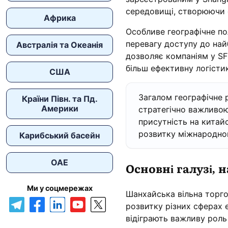
середовищі, створюючи с
Африка
Особливе географічне п
перевагу доступу до най
Австралія та Океанія
дозволяє компаніям у SF
більш ефективну логістик
США
Загалом географічне 
Країни Півн. та Пд.
Америки
стратегічно важливою
присутність на китай
розвитку міжнародного
Карибський басейн
ОАЕ
Основні галузі, 
Ми у соцмережах
Шанхайська вільна торго
розвитку різних сферах е
відіграють важливу роль 