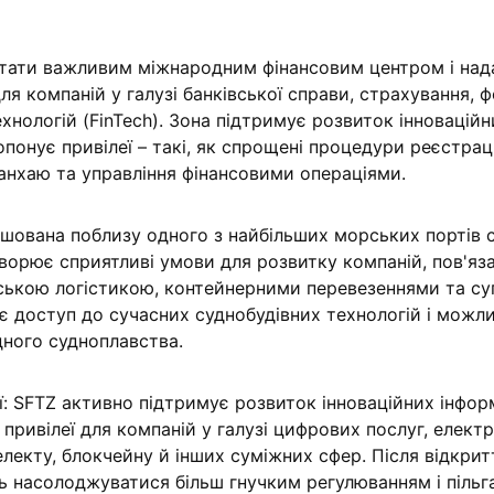
стати важливим міжнародним фінансовим центром і над
ля компаній у галузі банківської справи, страхування, 
хнологій (FinTech). Зона підтримує розвиток інноваційн
опонує привілеї – такі, як спрощені процедури реєстраці
Шанхаю та управління фінансовими операціями.
шована поблизу одного з найбільших морських портів с
ворює сприятливі умови для розвитку компаній, пов'яза
ською логістикою, контейнерними перевезеннями та су
є доступ до сучасних суднобудівних технологій і можл
ного судноплавства.
ії: SFTZ активно підтримує розвиток інноваційних інфо
 привілеї для компаній у галузі цифрових послуг, елект
електу, блокчейну й інших суміжних сфер. Після відкрит
ь насолоджуватися більш гнучким регулюванням і пільг