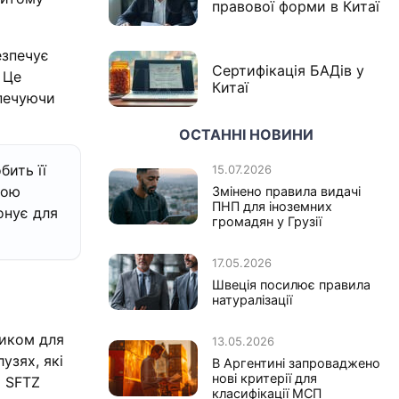
правової форми в Китаї
езпечує
Сертифікація БАДів у
 Це
Китаї
зпечуючи
ОСТАННІ НОВИНИ
бить її
15.07.2026
вою
Змінено правила видачі
ПНП для іноземних
онує для
громадян у Грузії
17.05.2026
Швеція посилює правила
натуралізації
чиком для
13.05.2026
узях, які
В Аргентині запроваджено
нові критерії для
х SFTZ
класифікації МСП