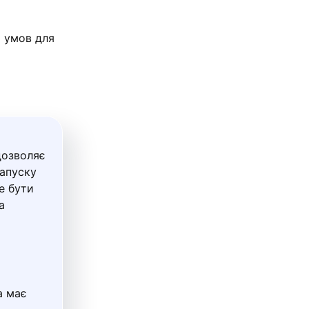
х умов для
дозволяє
запуску
е бути
а
а має