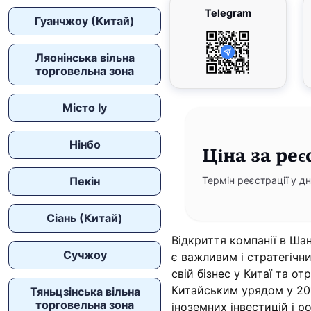
Telegram
Гуанчжоу (Китай)
Ляонінська вільна
торговельна зона
Місто Іу
Нінбо
Ціна
за реє
Пекін
Термін реєстрації у дн
Сіань (Китай)
Відкриття компанії в Шан
Сучжоу
є важливим і стратегічн
свій бізнес у Китаї та о
Китайським урядом у 20
Тяньцзінська вільна
торговельна зона
іноземних інвестицій і р