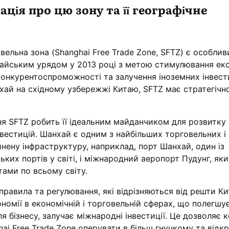
ція про цю зону та її географічне
вельна зона (Shanghai Free Trade Zone, SFTZ) є особли
тайським урядом у 2013 році з метою стимулювання ек
онкурентоспроможності та залучення іноземних інвест
хай на східному узбережжі Китаю, SFTZ має стратегічн
я SFTZ робить її ідеальним майданчиком для розвитку
нвестицій. Шанхай є одним з найбільших торговельних і
винену інфраструктуру, наприклад, порт Шанхай, один із
ких портів у світі, і міжнародний аеропорт Пудунг, як
стами по всьому світу.
правила та регулювання, які відрізняються від решти К
номії в економічній і торговельній сферах, що полегшу
 бізнесу, залучає міжнародні інвестиції. Це дозволяє 
ai Free Trade Zone оперувати в більш гнучкому та відк