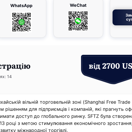
WeChat
WhatsApp
За
су
страцію
від 2700 U
ях: 14
хайській вільній торговельній зоні (Shanghai Free Trade
им рішенням для підприємців і компаній, які прагнуть о
тримати доступ до глобального ринку. SFTZ була створен
13 році з метою стимулювання економічного зростання,
озвитку міжнародної торгівлі.