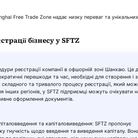
nghai Free Trade Zone надає низку переваг та унікальни
страції бізнесу у SFTZ
дури реєстрації компанії в офшорній зоні Шанхаю. Це 
кратичні перешкоди та час, необхідні для створення і 
ть складного та тривалого процесу реєстрації, який мож
я інших регіонів, у SFTZ підприємці можуть очікувати н
ивне оформлення документів.
апіталовведення та капіталовиведення: SFTZ пропонує
ку гнучкість щодо введення та виведення капіталу. Вон