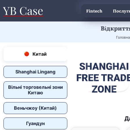
Fintech
Послуги
Відкриття
Головна
Китай
Shanghai Lingang
Вільні торговельні зони
Китаю
Веньчжоу (Китай)
Д
Гуандун