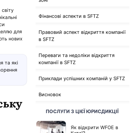
зоні
 світу
Фінансові аспекти в SFTZ
ікальні
си
деллю для
Правовий аспект відкриття компанії
ають нових
в SFTZ
Переваги та недоліки відкриття
компанії в SFTZ
я та які
ворення
Приклади успішних компаній у SFTZ
Висновок
ську
ПОСЛУГИ З ЦІЄЇ ЮРИСДИКЦІЇ
Як відкрити WFOE в
Китаї?