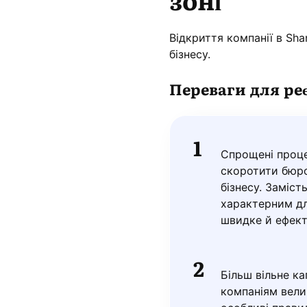
Відкриття компанії в Sha
бізнесу.
Переваги для реє
Спрощені проце
скоротити бюро
бізнесу. Заміс
характерним дл
швидке й ефект
Більш вільне к
компаніям вели