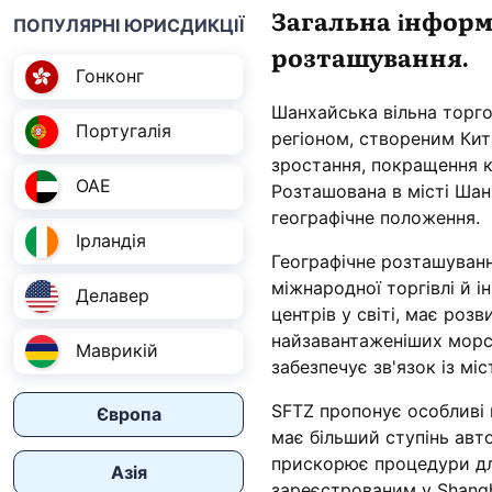
Загальна інформа
ПОПУЛЯРНІ ЮРИСДИКЦІЇ
розташування.
Гонконг
Шанхайська вільна торго
Португалія
регіоном, створеним Ки
зростання, покращення к
ОАЕ
Розташована в місті Шан
географічне положення.
Ірландія
Географічне розташуванн
міжнародної торгівлі й і
Делавер
центрів у світі, має роз
найзавантаженіших морсь
Маврикій
забезпечує зв'язок із мі
SFTZ пропонує особливі 
Європа
має більший ступінь авто
прискорює процедури для
Азія
зареєстрованим у Shangh