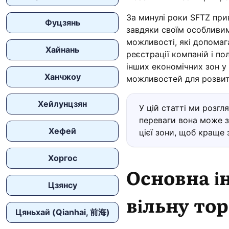
За минулі роки SFTZ прив
Фуцзянь
завдяки своїм особливим
можливості, які допома
Хайнань
реєстрації компаній і по
інших економічних зон у
Ханчжоу
можливостей для розвитк
Хейлунцзян
У цій статті ми розгл
переваги вона може з
Хефей
цієї зони, щоб краще 
Хоргос
Основна і
Цзянсу
вільну то
Цяньхай (Qianhai, 前海)