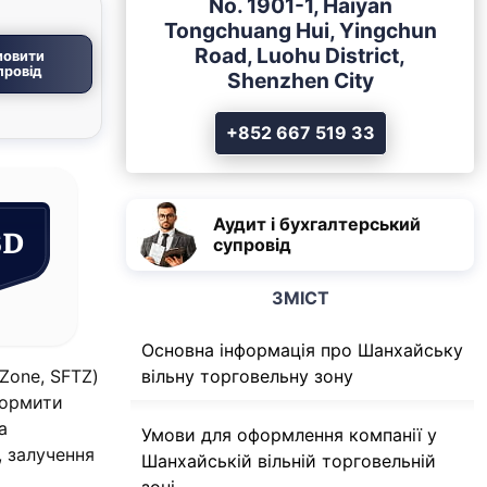
No. 1901-1, Haiyan
Tongchuang Hui, Yingchun
Road, Luohu District,
мовити
провід
Shenzhen City
+852 667 519 33
Аудит і бухгалтерський
SD
супровід
ЗМІСТ
Основна інформація про Шанхайську
 Zone, SFTZ)
вільну торговельну зону
формити
а
Умови для оформлення компанії у
 залучення
Шанхайській вільній торговельній