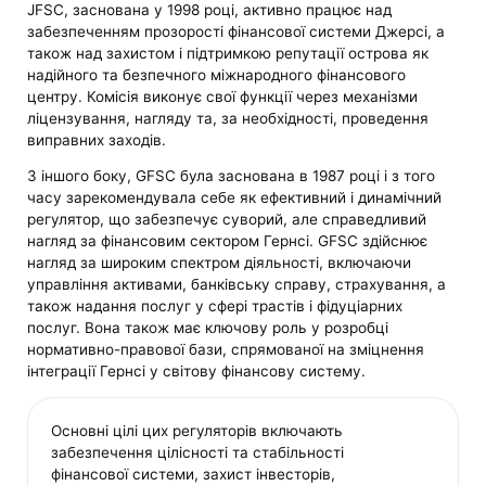
JFSC, заснована у 1998 році, активно працює над
забезпеченням прозорості фінансової системи Джерсі, а
також над захистом і підтримкою репутації острова як
надійного та безпечного міжнародного фінансового
центру. Комісія виконує свої функції через механізми
ліцензування, нагляду та, за необхідності, проведення
виправних заходів.
З іншого боку, GFSC була заснована в 1987 році і з того
часу зарекомендувала себе як ефективний і динамічний
регулятор, що забезпечує суворий, але справедливий
нагляд за фінансовим сектором Гернсі. GFSC здійснює
нагляд за широким спектром діяльності, включаючи
управління активами, банківську справу, страхування, а
також надання послуг у сфері трастів і фідуціарних
послуг. Вона також має ключову роль у розробці
нормативно-правової бази, спрямованої на зміцнення
інтеграції Гернсі у світову фінансову систему.
Основні цілі цих регуляторів включають
забезпечення цілісності та стабільності
фінансової системи, захист інвесторів,