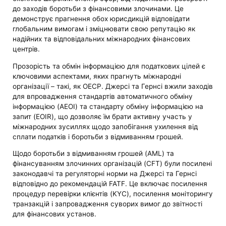
до заходів боротьби з фінансовими злочинами. Це
демонструє прагнення обох юрисдикцій відповідати
глобальним вимогам і зміцнювати свою репутацію як
надійних та відповідальних міжнародних фінансових
центрів.
Прозорість та обмін інформацією для податкових цілей є
ключовими аспектами, яких прагнуть міжнародні
організації – такі, як ОЕСР. Джерсі та Гернсі вжили заходів
для впровадження стандартів автоматичного обміну
інформацією (AEOI) та стандарту обміну інформацією на
запит (EOIR), що дозволяє їм брати активну участь у
міжнародних зусиллях щодо запобігання ухилення від
сплати податків і боротьби з відмиванням грошей.
Щодо боротьби з відмиванням грошей (AML) та
фінансуванням злочинних організацій (CFT) були посилені
законодавчі та регуляторні норми на Джерсі та Гернсі
відповідно до рекомендацій FATF. Це включає посилення
процедур перевірки клієнтів (KYC), посилення моніторингу
транзакцій і запровадження суворих вимог до звітності
для фінансових установ.