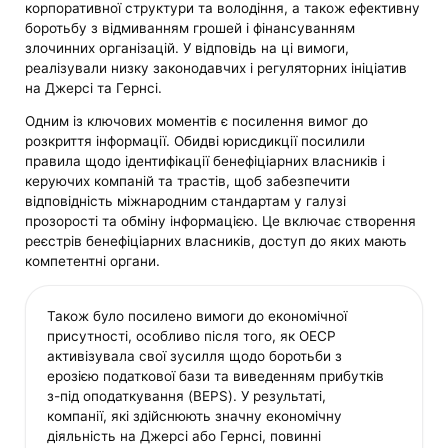
корпоративної структури та володіння, а також ефективну
боротьбу з відмиванням грошей і фінансуванням
злочинних організацій. У відповідь на ці вимоги,
реалізували низку законодавчих і регуляторних ініціатив
на Джерсі та Гернсі.
Одним із ключових моментів є посилення вимог до
розкриття інформації. Обидві юрисдикції посилили
правила щодо ідентифікації бенефіціарних власників і
керуючих компаній та трастів, щоб забезпечити
відповідність міжнародним стандартам у галузі
прозорості та обміну інформацією. Це включає створення
реєстрів бенефіціарних власників, доступ до яких мають
компетентні органи.
Також було посилено вимоги до економічної
присутності, особливо після того, як ОЕСР
активізувала свої зусилля щодо боротьби з
ерозією податкової бази та виведенням прибутків
з-під оподаткування (BEPS). У результаті,
компанії, які здійснюють значну економічну
діяльність на Джерсі або Гернсі, повинні