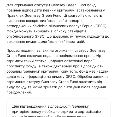
Для отримання статусу Guernsey Green Fund фонд
повинен відповідати певним критеріям, встановленим у
Правилах Guernsey Green Fund. Ці критерії включають
виконання конкретних "зелених" стандартів,
затверджених Комісією фінансових послуг Гернсі (GFSC).
Фонди можуть вибирати зі списку стандартів,
опублікованого GFSC, що дозволяє їм гнучко підходити до
виконання вимог щодо "зелених" інвестицій.
Процес подання заявки на отримання статусу Guernsey
Green Fund включає подання повідомлення про намір
отримати такий статус, надання остаточної версії
проспекту фонду, а також декларації про відповідність
обраним "зеленим" критеріям. Крім того, фонд має надати
додаткову інформацію на вимогу GFSC. Обробка заяви на
отримання статусу Guernsey Green Fund залежить від
виду фонду та може тривати до п'яти днів після подання
повідомлення.
Для підтвердження відповідності "зеленим"
критеріям фонду необхідно отримати сертифікацію
одним із двох способів: або за допомогою