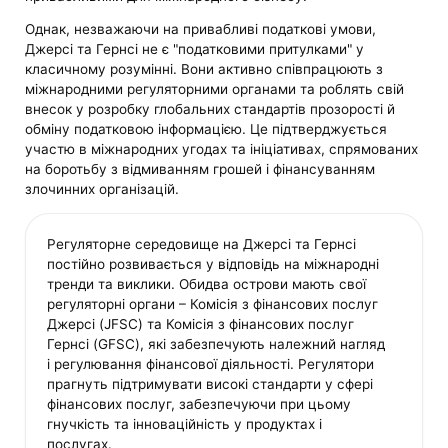
Однак, незважаючи на привабливі податкові умови,
Джерсі та Гернсі не є "податковими притулками" у
класичному розумінні. Вони активно співпрацюють з
міжнародними регуляторними органами та роблять свій
внесок у розробку глобальних стандартів прозорості й
обміну податковою інформацією. Це підтверджується
участю в міжнародних угодах та ініціативах, спрямованих
на боротьбу з відмиванням грошей і фінансуванням
злочинних організацій.
Регуляторне середовище на Джерсі та Гернсі
постійно розвивається у відповідь на міжнародні
тренди та виклики. Обидва острови мають свої
регуляторні органи – Комісія з фінансових послуг
Джерсі (JFSC) та Комісія з фінансових послуг
Гернсі (GFSC), які забезпечують належний нагляд
і регулювання фінансової діяльності. Регулятори
прагнуть підтримувати високі стандарти у сфері
фінансових послуг, забезпечуючи при цьому
гнучкість та інноваційність у продуктах і
послугах.