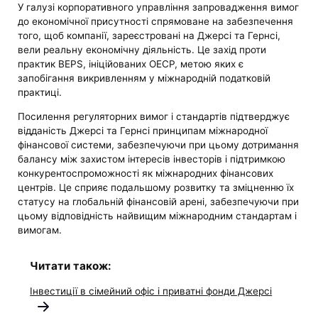
У галузі корпоративного управління запровадження вимог
до економічної присутності спрямоване на забезпечення
того, щоб компанії, зареєстровані на Джерсі та Гернсі,
вели реальну економічну діяльність. Це захід проти
практик BEPS, ініційованих ОЕСР, метою яких є
запобігання викривленням у міжнародній податковій
практиці.
Посилення регуляторних вимог і стандартів підтверджує
відданість Джерсі та Гернсі принципам міжнародної
фінансової системи, забезпечуючи при цьому дотримання
балансу між захистом інтересів інвесторів і підтримкою
конкурентоспроможності як міжнародних фінансових
центрів. Це сприяє подальшому розвитку та зміцненню їх
статусу на глобальній фінансовій арені, забезпечуючи при
цьому відповідність найвищим міжнародним стандартам і
вимогам.
Читати також:
Інвестиції в сімейний офіс і приватні фонди Джерсі