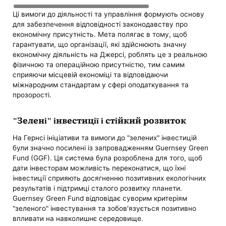
Ці вимоги до діяльності та управління формують основу
для забезпечення відповідності законодавству про
економічну присутність. Мета полягає в тому, щоб
гарантувати, що організації, які здійснюють значну
економічну діяльність на Джерсі, роблять це з реальною
фізичною та операційною присутністю, тим самим
сприяючи місцевій економіці та відповідаючи
міжнародним стандартам у сфері оподаткування та
прозорості.
"Зелені" інвестиції і стійкий розвиток
На Гернсі ініціативи та вимоги до "зелених" інвестицій
були значно посилені із запровадженням Guernsey Green
Fund (GGF). Ця система була розроблена для того, щоб
дати інвесторам можливість переконатися, що їхні
інвестиції сприяють досягненню позитивних екологічних
результатів і підтримці сталого розвитку планети.
Guernsey Green Fund відповідає суворим критеріям
"зеленого" інвестування та зобов'язується позитивно
впливати на навколишнє середовище.