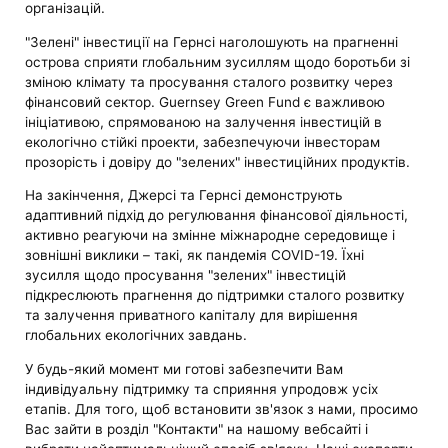
організацій.
"Зелені" інвестиції на Гернсі наголошують на прагненні
острова сприяти глобальним зусиллям щодо боротьби зі
зміною клімату та просування сталого розвитку через
фінансовий сектор. Guernsey Green Fund є важливою
ініціативою, спрямованою на залучення інвестицій в
екологічно стійкі проекти, забезпечуючи інвесторам
прозорість і довіру до "зелених" інвестиційних продуктів.
На закінчення, Джерсі та Гернсі демонструють
адаптивний підхід до регулювання фінансової діяльності,
активно реагуючи на змінне міжнародне середовище і
зовнішні виклики – такі, як пандемія COVID-19. Їхні
зусилля щодо просування "зелених" інвестицій
підкреслюють прагнення до підтримки сталого розвитку
та залучення приватного капіталу для вирішення
глобальних екологічних завдань.
У будь-який момент ми готові забезпечити Вам
індивідуальну підтримку та сприяння упродовж усіх
етапів. Для того, щоб встановити зв'язок з нами, просимо
Вас зайти в розділ "Контакти" на нашому вебсайті і