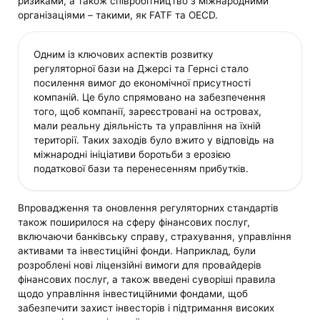
ризиками, а також співробітництво з міжнародними
організаціями – такими, як FATF та OECD.
Одним із ключових аспектів розвитку
регуляторної бази на Джерсі та Гернсі стало
посилення вимог до економічної присутності
компаній. Це було спрямовано на забезпечення
того, щоб компанії, зареєстровані на островах,
мали реальну діяльність та управління на їхній
території. Таких заходів було вжито у відповідь на
міжнародні ініціативи боротьби з ерозією
податкової бази та перенесенням прибутків.
Впровадження та оновлення регуляторних стандартів
також поширилося на сферу фінансових послуг,
включаючи банківську справу, страхування, управління
активами та інвестиційні фонди. Наприклад, були
розроблені нові ліцензійні вимоги для провайдерів
фінансових послуг, а також введені суворіші правила
щодо управління інвестиційними фондами, щоб
забезпечити захист інвесторів і підтримання високих