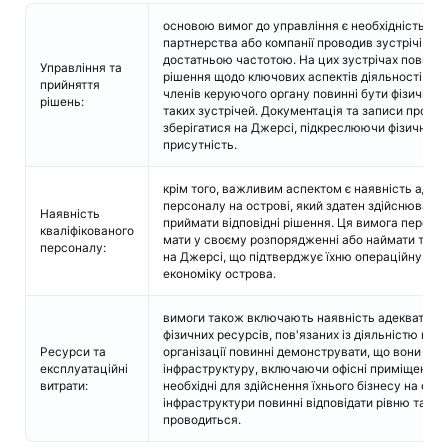
основою вимог до управління є необхідність, щ
партнерства або компанії проводив зустрічі на т
достатньою частотою. На цих зустрічах повинні
Управління та
рішення щодо ключових аспектів діяльності. Це
прийняття
членів керуючого органу повинні бути фізично п
рішень:
таких зустрічей. Документація та записи про пр
зберігатися на Джерсі, підкреслюючи фізичну т
присутність.
крім того, важливим аспектом є наявність адекв
персоналу на острові, який здатен здійснювати н
Наявність
приймати відповідні рішення. Ця вимога передба
кваліфікованого
мати у своєму розпорядженні або наймати таки
персоналу:
на Джерсі, що підтверджує їхню операційну прис
економіку острова.
вимоги також включають наявність адекватних о
фізичних ресурсів, пов'язаних із діяльністю на 
Ресурси та
організації повинні демонструвати, що вони маю
експлуатаційні
інфраструктуру, включаючи офісні приміщення, о
витрати:
необхідні для здійснення їхнього бізнесу на остр
інфраструктури повинні відповідати рівню та обс
проводиться.