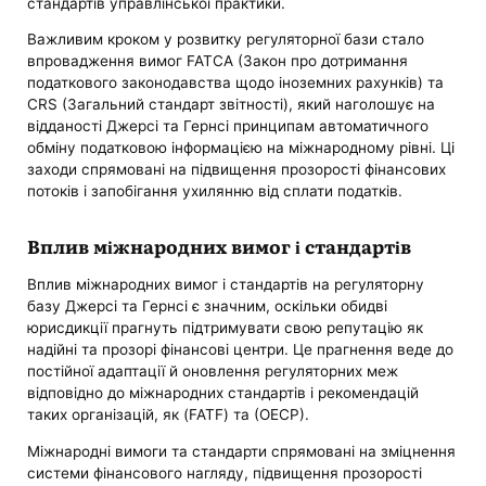
стандартів управлінської практики.
Важливим кроком у розвитку регуляторної бази стало
впровадження вимог FATCA (Закон про дотримання
податкового законодавства щодо іноземних рахунків) та
CRS (Загальний стандарт звітності), який наголошує на
відданості Джерсі та Гернсі принципам автоматичного
обміну податковою інформацією на міжнародному рівні. Ці
заходи спрямовані на підвищення прозорості фінансових
потоків і запобігання ухилянню від сплати податків.
Вплив міжнародних вимог і стандартів
Вплив міжнародних вимог і стандартів на регуляторну
базу Джерсі та Гернсі є значним, оскільки обидві
юрисдикції прагнуть підтримувати свою репутацію як
надійні та прозорі фінансові центри. Це прагнення веде до
постійної адаптації й оновлення регуляторних меж
відповідно до міжнародних стандартів і рекомендацій
таких організацій, як (FATF) та (ОЕСР).
Міжнародні вимоги та стандарти спрямовані на зміцнення
системи фінансового нагляду, підвищення прозорості