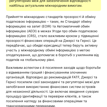
регуляторних меж для забезпечення відповідності
найбільш актуальним міжнародним вимогам.
Прийняття міжнародних стандартів прозорості й обміну
податковою інформацією – таких, як Стандарт обміну
інформацією на запит (EOIR) та Автоматичний обмін
інформацією (AEOI) в межах Угоди про обмін податковою
інформацією (CRS), стало важливим кроком у підвищенні
прозорості фінансових операцій на Джерсі та Гернсі. Це
передбачає, що обидві юрисдикції тепер беруть активну
участь у міжнародному обміні інформацією з метою
оподаткування, що допомагає в боротьбі з ухилянням від
податків на глобальному рівні.
Важливим аспектом є й посилення заходів щодо боротьби
з відмиванням грошей і фінансуванням злочинних
організацій. Відповідно до рекомендацій FATF, Джерсі та
Гернсі посилили свої законодавчі та регуляторні межі для
запобігання використанню фінансових систем островів
для незаконної діяльності. Це включає введення суворих
процедур ідентифікації та перевірки клієнтів, а також
посилення нагляду за фінансовими операціями та
транскордонними переказами.