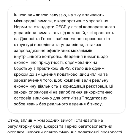
Іншою важливою галуззю, на яку впливають
міжнародні вимоги, є корпоративне управління.
Норми та стандарти ОЕСР у сфері корпоративного
управління вимагають від компаній, які працюють
на Джерсі та Гернсі, забезпечення прозорості в
структурі володіння та управління, а також
запровадження ефективних механізмів
внутрішнього контролю. Введення вимог щодо
економічної присутності, спрямованих на
боротьбу з практикою BEPS, стало ще одним
кроком до зміцнення податкової дисципліни та
забезпечення того, щоб компанії вели реальну
економічну діяльність в юрисдикції реєстрації. Ці
заходи спрямовані на запобігання використанню
островів виключно для оптимізації податкових
зобов'язань без реального ведення бізнесу.
Отже, вплив міжнародних вимог і стандартів на
регуляторну базу Джерсі та Гернсі багатоаспектний і
охоплює широкий спектр сфер, від податкової прозорості