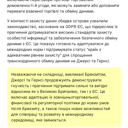
домовленості й угоди, які можуть замінити або доповнити
переваги взаємної торгівлі та обміну даними.
У контексті захисту даних обидва острови ухвалили
законодавство, засноване на GDPR ЄС, що підкреслює їх
прагнення дотримуватися високих стандартів захисту
особистої інформації та забезпечення безпечного обміну
даними з ЄС. Це показує готовність адаптуватися до
міжнародних норм і підтримувати статус "країн з
адекватним рівнем захисту" для спрощення
транскордонного обміну даними на Джерсі та Гернсі.
Незважаючи на складнощі, викликані Брекзитом,
Джерсі та Гернсі продовжують демонструвати
гнучкість і прагнення підтримати сильні та вигідні
відносини як з Великою Британією, так і з ЄС. Це
включає адаптацію їх зовнішньоторговельної,
фінансової та регуляторної політики до нових умов
після Брекзиту, а також пошук нових можливостей
для співпраці та розвитку в міжнародному
середовищі, яке змінюється.