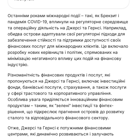
Останніми роками міжнародні події – такі, як Брекзит і
пандемія COVID-19, вплинули на регуляторне середовище
та операційну діяльність на Джерсі та Гернсі. Наприклад,
обидва острови адаптували свої регуляторні підходи для
забезпечення стійкості та підтримки доступності своїх
фінансових послуг для міжнародних клієнтів. Це включало
розробку нових керівництв і політик, спрямованих на
мінімізацію негативного впливу цих подій на фінансову
індустрію.
Різноманітність фінансових продуктів і послуг, які
пропонуються на Джерсі та Гернсі, включає інвестиційні
фонди, банківські послуги, страхування, а також послуги
у сфері трастового та корпоративного управління.
Особлива увага приділяється інноваційним фінансовим
продуктам – таким, як "зелені" інвестиції та фінтех-
рішення, що підкреслює прагнення островів до розвитку
сталого та відповідального фінансового сектору.
Отже, Джерсі та Гернсі є потужними фінансовими
центрами, які динамічно розвиваються і залучають