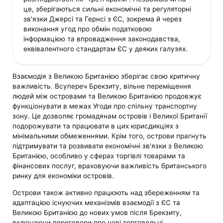
це, зберігаються сильні економічні та регуляторні
зв'язки Джерсі та Гернсі з ЄС, зокрема й через
виконання угод про обмін податковою
інформацією та впровадження законодавства,
еквівалентного стандартам ЄС у деяких галузях.
Взаємодія з Великою Британією зберігає свою критичну
важливість. Всупереч Брекзиту, вільне переміщення
людей між островами та Великою Британією продовжує
функціонувати в межах Угоди про спільну транспортну
зону. Це дозволяє громадянам островів і Великої Британії
подорожувати та працювати в цих юрисдикціях з
мінімальними обмеженнями. Крім того, острови прагнуть
підтримувати та розвивати економічні зв'язки з Великою
Британією, особливо у сферах торгівлі товарами та
фінансових послуг, враховуючи важливість британського
ринку для економіки островів.
Острови також активно працюють над збереженням та
адаптацією існуючих механізмів взаємодії з ЄС та
Великою Британією до нових умов після Брекзиту,
включаючи переговори про нові торговельні