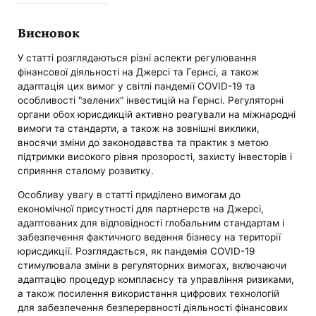
Висновок
У статті розглядаються різні аспекти регулювання
фінансової діяльності на Джерсі та Гернсі, а також
адаптація цих вимог у світлі пандемії COVID-19 та
особливості "зелених" інвестицій на Гернсі. Регуляторні
органи обох юрисдикцій активно реагували на міжнародні
вимоги та стандарти, а також на зовнішні виклики,
вносячи зміни до законодавства та практик з метою
підтримки високого рівня прозорості, захисту інвесторів і
сприяння сталому розвитку.
Особливу увагу в статті приділено вимогам до
економічної присутності для партнерств на Джерсі,
адаптованих для відповідності глобальним стандартам і
забезпечення фактичного ведення бізнесу на території
юрисдикції. Розглядається, як пандемія COVID-19
стимулювала зміни в регуляторних вимогах, включаючи
адаптацію процедур комплаєнсу та управління ризиками,
а також посилення використання цифрових технологій
для забезпечення безперервності діяльності фінансових