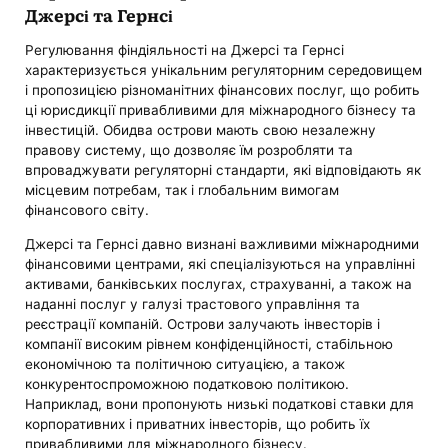
Джерсі та Гернсі
Регулювання фіндіяльності на Джерсі та Гернсі
характеризується унікальним регуляторним середовищем
і пропозицією різноманітних фінансових послуг, що робить
ці юрисдикції привабливими для міжнародного бізнесу та
інвестицій. Обидва острови мають свою незалежну
правову систему, що дозволяє їм розробляти та
впроваджувати регуляторні стандарти, які відповідають як
місцевим потребам, так і глобальним вимогам
фінансового світу.
Джерсі та Гернсі давно визнані важливими міжнародними
фінансовими центрами, які спеціалізуються на управлінні
активами, банківських послугах, страхуванні, а також на
наданні послуг у галузі трастового управління та
реєстрації компаній. Острови залучають інвесторів і
компанії високим рівнем конфіденційності, стабільною
економічною та політичною ситуацією, а також
конкурентоспроможною податковою політикою.
Наприклад, вони пропонують низькі податкові ставки для
корпоративних і приватних інвесторів, що робить їх
привабливими для міжнародного бізнесу.