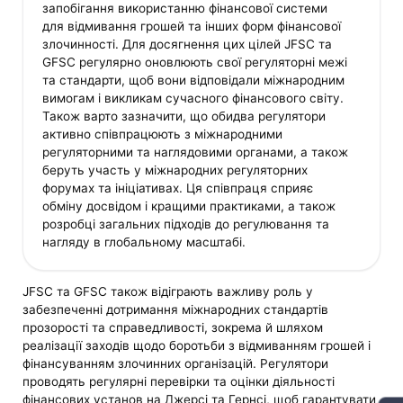
запобігання використанню фінансової системи
для відмивання грошей та інших форм фінансової
злочинності. Для досягнення цих цілей JFSC та
GFSC регулярно оновлюють свої регуляторні межі
та стандарти, щоб вони відповідали міжнародним
вимогам і викликам сучасного фінансового світу.
Також варто зазначити, що обидва регулятори
активно співпрацюють з міжнародними
регуляторними та наглядовими органами, а також
беруть участь у міжнародних регуляторних
форумах та ініціативах. Ця співпраця сприяє
обміну досвідом і кращими практиками, а також
розробці загальних підходів до регулювання та
нагляду в глобальному масштабі.
JFSC та GFSC також відіграють важливу роль у
забезпеченні дотримання міжнародних стандартів
прозорості та справедливості, зокрема й шляхом
реалізації заходів щодо боротьби з відмиванням грошей і
фінансуванням злочинних організацій. Регулятори
проводять регулярні перевірки та оцінки діяльності
фінансових установ на Джерсі та Гернсі, щоб гарантувати,