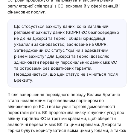
регуляторної співпраці з ЄС, зокрема й у сфері санкцій і
фінансових послуг.
Що стосується захисту даних, хоча Загальний
регламент захисту даних (GDPR) ЄС безпосередньо
не діє на Джерсі та Гернсі, обидві юрисдикції
ухвалили законодавство, засноване на GDPR.
Затверджений ЄС статус "країни з адекватним
рівнем захисту" для Джерсі та Гернсі дозволяє
здійснювати передачу персональних даних між ЄС
та островами без додаткових гарантій.
Передбачається, що цей статус не зміниться після
Брекзиту.
Після завершення перехідного періоду Велика Британія
стала незалежним торговельним партнером по
відношенню до ЄС, і всі існуючі торгові домовленості
перестали діяти. ВК продовжила низку існуючих угод про
вільну торгівлю ЄС із третіми країнами, щоб зберегти
аналогічні переваги між ВК та цими країнами. Джерсі та
Гернсі будуть користуватися всіма цими угодами, а також