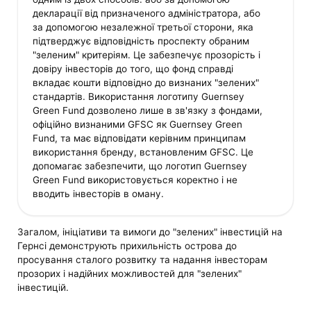
декларації від призначеного адміністратора, або
за допомогою незалежної третьої сторони, яка
підтверджує відповідність проспекту обраним
"зеленим" критеріям. Це забезпечує прозорість і
довіру інвесторів до того, що фонд справді
вкладає кошти відповідно до визнаних "зелених"
стандартів. Використання логотипу Guernsey
Green Fund дозволено лише в зв'язку з фондами,
офіційно визнаними GFSC як Guernsey Green
Fund, та має відповідати керівним принципам
використання бренду, встановленим GFSC. Це
допомагає забезпечити, що логотип Guernsey
Green Fund використовується коректно і не
вводить інвесторів в оману.
Загалом, ініціативи та вимоги до "зелених" інвестицій на
Гернсі демонструють прихильність острова до
просування сталого розвитку та надання інвесторам
прозорих і надійних можливостей для "зелених"
інвестицій.