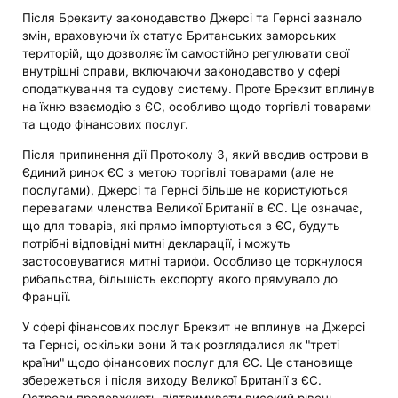
Після Брекзиту законодавство Джерсі та Гернсі зазнало
змін, враховуючи їх статус Британських заморських
територій, що дозволяє їм самостійно регулювати свої
внутрішні справи, включаючи законодавство у сфері
оподаткування та судову систему. Проте Брекзит вплинув
на їхню взаємодію з ЄС, особливо щодо торгівлі товарами
та щодо фінансових послуг.
Після припинення дії Протоколу 3, який вводив острови в
Єдиний ринок ЄС з метою торгівлі товарами (але не
послугами), Джерсі та Гернсі більше не користуються
перевагами членства Великої Британії в ЄС. Це означає,
що для товарів, які прямо імпортуються з ЄС, будуть
потрібні відповідні митні декларації, і можуть
застосовуватися митні тарифи. Особливо це торкнулося
рибальства, більшість експорту якого прямувало до
Франції.
У сфері фінансових послуг Брекзит не вплинув на Джерсі
та Гернсі, оскільки вони й так розглядалися як "треті
країни" щодо фінансових послуг для ЄС. Це становище
збережеться і після виходу Великої Британії з ЄС.
Острови продовжують підтримувати високий рівень