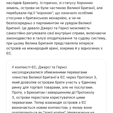
наслідків Брекзиту. Історично, зі статусу Коронних
земель, острови не були частиною Великої Британії, але
перебували під її "короною", що означало особливі
стосунки з британською монархією, а чи не
безпосередньо з парламентом чи урядом Великої
Британії. Це давало Джерсі та Гернсі можливість
самостійно регулювати свої внутрішні справи, включаючи
законодавство в галузі оподаткування та судову систему,
при цьому Велика Британія представляла інтереси
островів на міжнародній арені, зокрема й у відносинах з
ЄС.
У контексті ЄС, Джерсі та Гернсі
насолоджувалися обмеженими перевагами
членства Великої Британії в ЄС через Протокол 3,
який дозволяв островам брати участь у Єдиному
ринку для торгівлі товарами, але не послугами.
Проте, з Брекзитом і завершенням дії Протоколу
3, острови перестали користуватися цими
перевагами. Тепер взаємодія островів з ЄС
визначається новим контекстом, у якому вони
розглядаються як "треті країни". Незважаючи на