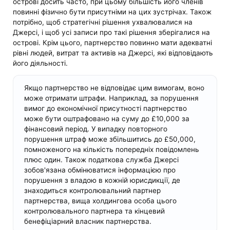
острові досить часто, при цьому більшість його членів
повинні фізично бути присутніми на цих зустрічах. Також
потрібно, щоб стратегічні рішення ухвалювалися на
Джерсі, і щоб усі записи про такі рішення зберігалися на
острові. Крім цього, партнерство повинно мати адекватні
рівні людей, витрат та активів на Джерсі, які відповідають
його діяльності.
Якщо партнерство не відповідає цим вимогам, воно
може отримати штрафи. Наприклад, за порушення
вимог до економічної присутності партнерство
може бути оштрафовано на суму до £10,000 за
фінансовий період. У випадку повторного
порушення штраф може збільшитись до £50,000,
помноженого на кількість попередніх повідомлень
плюс один. Також податкова служба Джерсі
зобов'язана обмінюватися інформацією про
порушення з владою в кожній юрисдикції, де
знаходиться контролювальний партнер
партнерства, вища холдингова особа цього
контролювального партнера та кінцевий
бенефіціарний власник партнерства.