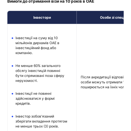
Вимоги до отримання візи на 10 років в ОАЕ
Інвестори
Особи зі спеціал
Інвестиції на суму від 10
мільйонів дирхамів ОАЕ в
інвестиційний фонд або
компанію.
Не менше 60% загального
обсягу інвестицій повинні
бути спрямовані поза сферу
Після акредитації відповідн
нерухомості.
особи можуть отримати 10-рі
поширюється на їхніх чоловікі
Інвестиції не повинні
здійснюватися у формі
кредитів.
Інвестор зобов'язаний
зберігати вкладення протягом
не менше трьох (3) років.