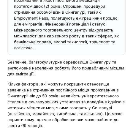
проживання в якості постійного мешканця
протягом двох (2) років. Спрощені процедури
отримання робочої візи в Сингапурі, такі як
Employment Pass, полегшують еміграційний процес
для емігрантів. Фінансовий потенціал і статус
міжнародного торговельного центру відкривають
можливості для кар'єрного росту в таких сферах, як
банківська справа, високі технології, транспорт та
логістика.
Безпечне, багатокультурне середовище Сингапуру та
англомовне населення роблять його привабливим місцем
для еміграції.
Кілька факторів, які можуть покращити становище
заявника на отримання постійного місця проживання в
Сингапурі: вік до 50 років, наявність університетського
ступеня в сингапурських установах та володіння однією з
чотирьох місцевих мов, якими говорять у Сингапурі
(англійська, малайська, китайська, тамільська). Це може
сприяти тому, що час обробки заявки може зайняти до
шести (6) місяців.