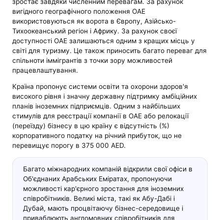
зростає завдяки численним перевагам. За рахунок
вигідного географічного положення ОАЕ
використовуються як ворота в Європу, Азійсько-
Тихоокеанський регіон і Африку. За рахунок своєї
доступності ОАЕ залишаються одним з кращих місць у
світі для туризму. Це також приносить багато переваг для
спільноти іммігрантів з точки зору можливостей
працевлаштування.
Країна пропонує системи освіти та охорони здоров'я
високого рівня і значну державну підтримку амбіційних
планів іноземних підприємців. Одним з найбільших
стимулів для реєстрації компанії в ОАЕ або релокації
(переїзду) бізнесу в цю країну є відсутність (%)
корпоративного податку на річний прибуток, що не
перевищує порогу в 375 000 AED.
Багато міжнародних компаній відкрили свої офіси в
Об'єднаних Арабських Еміратах, пропонуючи
можливості кар'єрного зростання для іноземних
співробітників. Великі міста, такі як Абу-Дабі і
Дубай, мають процвітаючу бізнес-середовище і
приваблюють англомовних співробітників для