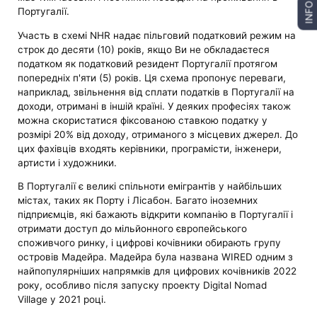
INFO
Португалії.
Участь в схемі NHR надає пільговий податковий режим на
строк до десяти (10) років, якщо Ви не обкладаєтеся
податком як податковий резидент Португалії протягом
попередніх п'яти (5) років. Ця схема пропонує переваги,
наприклад, звільнення від сплати податків в Португалії на
доходи, отримані в іншій країні. У деяких професіях також
можна скористатися фіксованою ставкою податку у
розмірі 20% від доходу, отриманого з місцевих джерел. До
цих фахівців входять керівники, програмісти, інженери,
артисти і художники.
В Португалії є великі спільноти емігрантів у найбільших
містах, таких як Порту і Лісабон. Багато іноземних
підприємців, які бажають відкрити компанію в Португалії і
отримати доступ до мільйонного європейського
споживчого ринку, і цифрові кочівники обирають групу
островів Мадейра. Мадейра була названа WIRED одним з
найпопулярніших напрямків для цифрових кочівників 2022
року, особливо після запуску проекту Digital Nomad
Village у 2021 році.