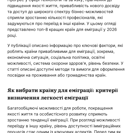
підвищення якості життя, привабливість нового досвіду
та доступ до широкого спектру бізнес-можливостей
сприяли зростанню кількості професіоналів, які
задумуються про переїзд в інші країни. У цьому огляді
представлено топ-8 кращих країн для еміграції у 2026
році.
У публікації описано інформацію про ключові фактори, які
роблять країни привабливими для еміграції, зокрема,
економічна ситуація, соціальна політика, освітні
можливості, система охорони здоров'я, рівень безпеки. У
статті описані доступні методи та вимоги для оформлення
посвідки на проживання або громадянства країн.
Як вибрати країну для еміграції: критерії
визначення легкості еміграції
Багатообіцяючі можливості для роботи, покращення
якості життя та особистісного розвитку сприяють
зростанню тенденції еміграції. При розгляді можливості
переїзду в іншу країну, рівень доступності імміграційних
процесів стає одним із ключових аспектів. Перед тим як