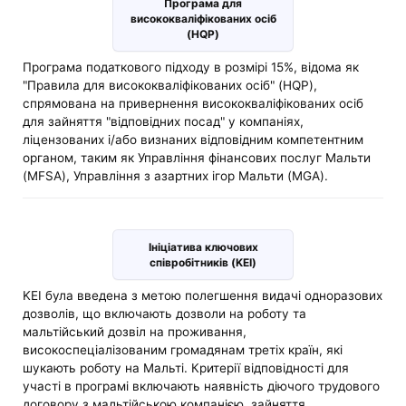
Програма для
висококваліфікованих осіб
(HQP)
Програма податкового підходу в розмірі 15%, відома як
"Правила для висококваліфікованих осіб" (HQP),
спрямована на привернення висококваліфікованих осіб
для зайняття "відповідних посад" у компаніях,
ліцензованих і/або визнаних відповідним компетентним
органом, таким як Управління фінансових послуг Мальти
(MFSA), Управління з азартних ігор Мальти (MGA).
Ініціатива ключових
співробітників (KEI)
KEI була введена з метою полегшення видачі одноразових
дозволів, що включають дозволи на роботу та
мальтійський дозвіл на проживання,
високоспеціалізованим громадянам третіх країн, які
шукають роботу на Мальті. Критерії відповідності для
участі в програмі включають наявність діючого трудового
договору з мальтійською компанією, зайняття