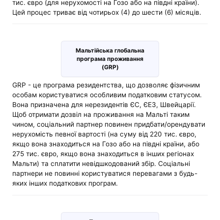
тис. євро (для нерухомості на Гозо або на півдні країни).
Цей процес триває від чотирьох (4) до шести (6) місяців.
Мальтійська глобальна
програма проживання
(GRP)
GRP - це програма резидентства, що дозволяє фізичним
особам користуватися особливим податковим статусом.
Вона призначена для нерезидентів ЄС, ЄЕЗ, Швейцарії.
Щоб отримати дозвіл на проживання на Мальті таким
чином, соціальний партнер повинен придбати/орендувати
нерухомість певної вартості (на суму від 220 тис. євро,
якщо вона знаходиться на Гозо або на півдні країни, або
275 тис. євро, якщо вона знаходиться в інших регіонах
Мальти) та сплатити невідшкодований збір. Соціальні
партнери не повинні користуватися перевагами з будь-
яких інших податкових програм.