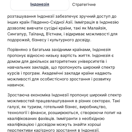
Індонезія
Стратегічне
розташування Індонезії забезпечує зручний доступ до
інших країн Південно-Східної Азії. Імміграція в Індонезію
дозволяє вивчати сусідні країни, такі як Малайзія,
Сингапур, Таїланд, В'єтнам, і відкриває можливості для
подорожей, бізнесу і культурного досвіду.
Порівняно з багатьма західними країнами, Індонезія
пропонує відносно низьку вартість життя. Індонезія є
домом для декількох авторитетних університетів і
навчальних закладів, що пропонують широкий спектр
курсів і програм. Академічні заклади країни надають
можливості для особистісного зростання і розвитку
навичок.
Зростаюча економіка Індонезії пропонує широкий спектр
можливостей працевлаштування в різних секторах. Такі
галузі, як туризм, готельний бізнес, виробництво,
технології і фінанси, розширюються, створюючи попит на
кваліфікованих фахівців. Іммігранти з необхідною
кваліфікацією і досвідом можуть знайти хороші
перспективи кар'єрного зростання в Індонезії.