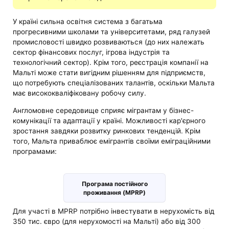
У країні сильна освітня система з багатьма
прогресивними школами та університетами, ряд галузей
промисловості швидко розвиваються (до них належать
сектор фінансових послуг, ігрова індустрія та
технологічний сектор). Крім того, реєстрація компанії на
Мальті може стати вигідним рішенням для підприємств,
що потребують спеціалізованих талантів, оскільки Мальта
має висококваліфіковану робочу силу.
Англомовне середовище сприяє мігрантам у бізнес-
комунікації та адаптації у країні. Можливості кар'єрного
зростання завдяки розвитку ринкових тенденцій. Крім
того, Мальта приваблює емігрантів своїми еміграційними
програмами:
Програма постійного
проживання (MPRP)
Для участі в MPRP потрібно інвестувати в нерухомість від
350 тис. євро (для нерухомості на Мальті) або від 300