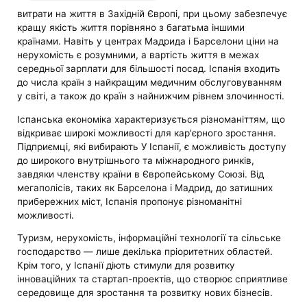
витрати на життя в Західній Європі, при цьому забезпечує
кращу якість життя порівняно з багатьма іншими
країнами. Навіть у центрах Мадрида і Барселони ціни на
нерухомість є розумними, а вартість життя в межах
середньої зарплати для більшості посад. Іспанія входить
до числа країн з найкращим медичним обслуговуванням
у світі, а також до країн з найнижчим рівнем злочинності.
Іспанська економіка характеризується різноманіттям, що
відкриває широкі можливості для кар'єрного зростання.
Підприємці, які вибирають У Іспанії, є можливість доступу
до широкого внутрішнього та міжнародного ринків,
завдяки членству країни в Європейському Союзі. Від
мегаполісів, таких як Барселона і Мадрид, до затишних
прибережних міст, Іспанія пропонує різноманітні
можливості.
Туризм, нерухомість, інформаційні технології та сільське
господарство — лише декілька пріоритетних областей.
Крім того, у Іспанії діють стимули для розвитку
інноваційних та стартап-проектів, що створює сприятливе
середовище для зростання та розвитку нових бізнесів.