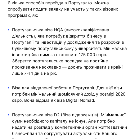
Є кілька способів переїзду в Португалію. Можна
спробувати подати заявку на участь у таких візових
програмах, як:
Португальська віза HQA (висококваліфікована
діяльність), яка потребує відкриття бізнесу в
Португалії та інвестицій у дослідження та розробки в
будь-якому португальському університеті. Мінімальна
інвестиційна вимога становить 175 000 євро.
Зберегти португальське посвідка на постійне
проживання нескладно — досить проживати в країні
лише 7-14 днів на рік.
Віза для віддаленої роботи в Португалії. Для цієї візи
потрібен мінімальний щомісячний дохід у розмірі 2820
євро. Вона відома як віза Digital Nomad.
Португальська віза D2 (Віза підприємців). Мінімальної
суми необхідного капіталу не існує. Але потрібно
надати на розгляд у компетентний орган життєздатний
бізнес-план та обгрунтувати актуальність Вашого