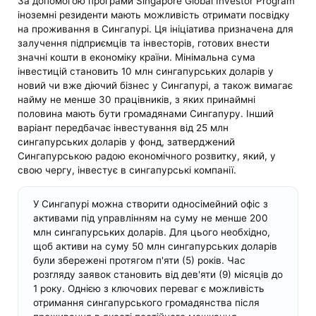
За допомогою програми Singapore Global Investor Program
іноземні резиденти мають можливість отримати посвідку
на проживання в Сингапурі. Ця ініціатива призначена для
залучення підприємців та інвесторів, готових внести
значні кошти в економіку країни. Мінімальна сума
інвестицій становить 10 млн сингапурських доларів у
новий чи вже діючий бізнес у Сингапурі, а також вимагає
найму не менше 30 працівників, з яких принаймні
половина мають бути громадянами Сингапуру. Інший
варіант передбачає інвестування від 25 млн
сингапурських доларів у фонд, затверджений
Сингапурською радою економічного розвитку, який, у
свою чергу, інвестує в сингапурські компанії.
У Сингапурі можна створити односімейний офіс з
активами під управлінням на суму не менше 200
млн сингапурських доларів. Для цього необхідно,
щоб активи на суму 50 млн сингапурських доларів
були збережені протягом п'яти (5) років. Час
розгляду заявок становить від дев'яти (9) місяців до
1 року. Однією з ключових переваг є можливість
отримання сингапурського громадянства після