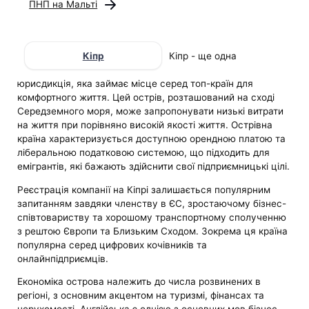
ПНП на Мальті
Кіпр
Кіпр - ще одна
юрисдикція, яка займає місце серед топ-країн для
комфортного життя. Цей острів, розташований на сході
Середземного моря, може запропонувати низькі витрати
на життя при порівняно високій якості життя. Острівна
країна характеризується доступною орендною платою та
ліберальною податковою системою, що підходить для
емігрантів, які бажають здійснити свої підприємницькі цілі.
Реєстрація компанії на Кіпрі залишається популярним
запитанням завдяки членству в ЄС, зростаючому бізнес-
співтовариству та хорошому транспортному сполученню
з рештою Європи та Близьким Сходом. Зокрема ця країна
популярна серед цифрових кочівників та
онлайнпідприємців.
Економіка острова належить до числа розвинених в
регіоні, з основним акцентом на туризмі, фінансах та