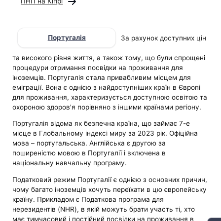
ПНП на Кіпрі
Португалія
За рахунок доступних цін
та високого рівня життя, а також тому, що були спрощені
процедури отримання посвідки на проживання для
іноземців. Португалія стала привабливим місцем для
еміграції. Вона є однією з найдоступніших країн в Європі
для проживання, характеризується доступною освітою та
охороною здоров'я порівняно з іншими країнами регіону.
Португалія відома як безпечна країна, що займає 7-е
місце в Глобальному індексі миру за 2023 рік. Офіційна
мова – португальська. Англійська є другою за
поширеністю мовою в Португалії і включена в
національну навчальну програму.
Податковий режим Португалії є однією з основних причин,
чому багато іноземців хочуть переїхати в цю європейську
країну. Прикладом є Податкова програма для
нерезидентів (NHR), в якій можуть брати участь ті, хто
має тимчасовий і постійний посвідки на проживання в