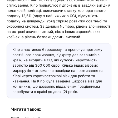
нерухомості. Англійська є однією з основних мов бізнес-
спілкування. Кіпр приваблює підприємців завдяки вигідній
податковій політиці, включаючи ставку корпоративного
податку 12,5% (одну з найнижчих в ЄС), відсутність
податку на дивіденди. Уряд сприяє розвитку освітньої та
охоронної систем. За даними Numbeo, рівень злочинності
на острові значно нижчий, ніж в інших європейських
країнах, а рівень безпеки досить високий.
Кіпр є частиною Євросоюзу та пропонує програму
постійного проживання, відкриту для заявників з
країн, не входять в ЄС, які купують нерухомість
вартістю від 300 000 євро. Кілька інших візових
маршрутів - отримання посвідки на проживання на
Кіпрі через короткострокові візи для роботи та
навчання. На Кіпрі була введена цифрова віза для
кочівників, що дозволяє віддаленим працівникам
перебувати в країні до двох (2) років.
Читати також: