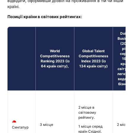
відвідати, оформивши дозвіл на проживання в тій чи іншій
країні.
Позиції країни в світових рейтингах:
Doing
Busines
(2020
рік,
World
Global Talent
серед
Competitiveness
Competitiveness
190
Ranking 2023 (із
Index 2023 (із
країн
64 країн світу),
134 країн світу)
світу) з
легкіст
ведення
бізнесу,
2 місце в
світовому
рейтингу.
3 місце
2 місце
1 місце серед
Сингапур
країн Східної,