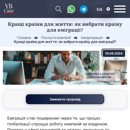
UA
Кращі країни для життя: як вибрати країну
EN
для еміграції?
CN
Головна
Послуги компанії
Інкорпорація
Кращі країни для життя: як вибрати країну для еміграції?
10.04.2024
Замовити супровід
Еміграція стає поширеною через те, що процес
глобалізації спрощує роботу компаній за кордоном.
Прогрес у сфері технологій та зв'язку, прагнення до