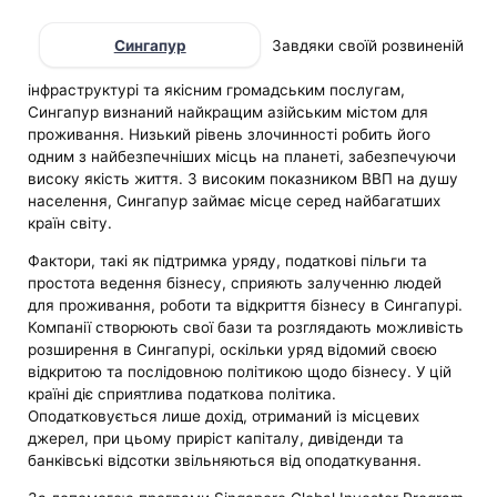
Сингапур
Завдяки своїй розвиненій
інфраструктурі та якісним громадським послугам,
Сингапур визнаний найкращим азійським містом для
проживання. Низький рівень злочинності робить його
одним з найбезпечніших місць на планеті, забезпечуючи
високу якість життя. З високим показником ВВП на душу
населення, Сингапур займає місце серед найбагатших
країн світу.
Фактори, такі як підтримка уряду, податкові пільги та
простота ведення бізнесу, сприяють залученню людей
для проживання, роботи та відкриття бізнесу в Сингапурі.
Компанії створюють свої бази та розглядають можливість
розширення в Сингапурі, оскільки уряд відомий своєю
відкритою та послідовною політикою щодо бізнесу. У цій
країні діє сприятлива податкова політика.
Оподатковується лише дохід, отриманий із місцевих
джерел, при цьому приріст капіталу, дивіденди та
банківські відсотки звільняються від оподаткування.