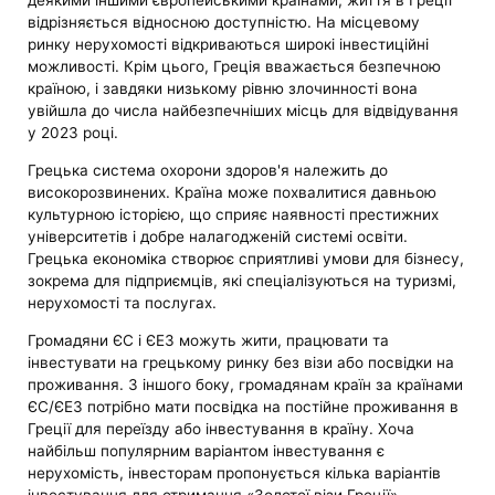
деякими іншими європейськими країнами, життя в Греції
відрізняється відносною доступністю. На місцевому
ринку нерухомості відкриваються широкі інвестиційні
можливості. Крім цього, Греція вважається безпечною
країною, і завдяки низькому рівню злочинності вона
увійшла до числа найбезпечніших місць для відвідування
у 2023 році.
Грецька система охорони здоров'я належить до
високорозвинених. Країна може похвалитися давньою
культурною історією, що сприяє наявності престижних
університетів і добре налагодженій системі освіти.
Грецька економіка створює сприятливі умови для бізнесу,
зокрема для підприємців, які спеціалізуються на туризмі,
нерухомості та послугах.
Громадяни ЄС і ЄЕЗ можуть жити, працювати та
інвестувати на грецькому ринку без візи або посвідки на
проживання. З іншого боку, громадянам країн за країнами
ЄС/ЄЕЗ потрібно мати посвідка на постійне проживання в
Греції для переїзду або інвестування в країну. Хоча
найбільш популярним варіантом інвестування є
нерухомість, інвесторам пропонується кілька варіантів
інвестування для отримання «Золотої візи Греції».