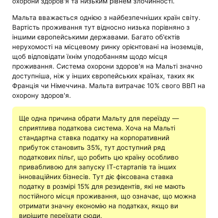
охорони здоров'я та низьким рівнем злочинності.
Мальта вважається однією з найбезпечніших країн світу.
Вартість проживання тут відносно низька порівняно з
іншими європейськими державами. Багато об'єктів
нерухомості на місцевому ринку орієнтовані на іноземців,
щоб відповідати їхнім уподобанням щодо місця
проживання. Система охорони здоров'я на Мальті значно
доступніша, ніж у інших європейських країнах, таких як
Франція чи Німеччина. Мальта витрачає 10% свого ВВП на
охорону здоров'я.
Ще одна причина обрати Мальту для переїзду —
сприятлива податкова система. Хоча на Мальті
стандартна ставка податку на корпоративний
прибуток становить 35%, тут доступний ряд
податкових пільг, що робить цю країну особливо
привабливою для запуску ІТ-стартапів та інших
інноваційних бізнесів. Тут діє фіксована ставка
податку в розмірі 15% для резидентів, які не мають
постійного місця проживання, що означає, що можна
отримати значну економію на податках, якщо ви
вирішите переїхати сюди.