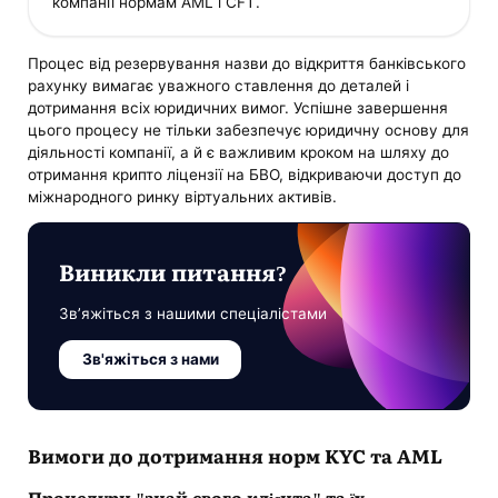
компанії нормам AML і CFT.
Процес від резервування назви до відкриття банківського
рахунку вимагає уважного ставлення до деталей і
дотримання всіх юридичних вимог. Успішне завершення
цього процесу не тільки забезпечує юридичну основу для
діяльності компанії, а й є важливим кроком на шляху до
отримання крипто ліцензії на БВО, відкриваючи доступ до
міжнародного ринку віртуальних активів.
Виникли питання?
Зв’яжіться з нашими спеціалістами
Зв'яжіться з нами
Вимоги до дотримання норм KYC та AML
Процедури "знай свого клієнта" та їх