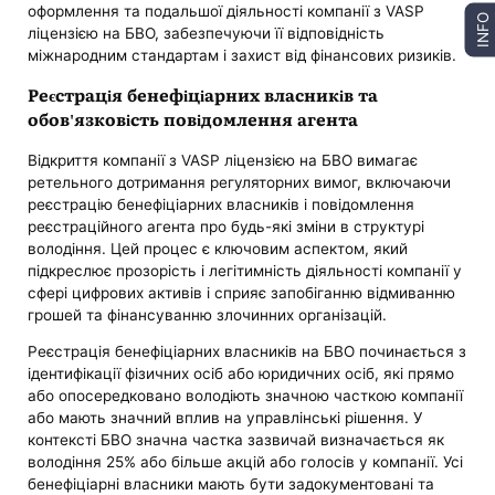
оформлення та подальшої діяльності компанії з VASP
INFO
ліцензією на БВО, забезпечуючи її відповідність
міжнародним стандартам і захист від фінансових ризиків.
Реєстрація бенефіціарних власників та
обов'язковість повідомлення агента
Відкриття компанії з VASP ліцензією на БВО вимагає
ретельного дотримання регуляторних вимог, включаючи
реєстрацію бенефіціарних власників і повідомлення
реєстраційного агента про будь-які зміни в структурі
володіння. Цей процес є ключовим аспектом, який
підкреслює прозорість і легітимність діяльності компанії у
сфері цифрових активів і сприяє запобіганню відмиванню
грошей та фінансуванню злочинних організацій.
Реєстрація бенефіціарних власників на БВО починається з
ідентифікації фізичних осіб або юридичних осіб, які прямо
або опосередковано володіють значною часткою компанії
або мають значний вплив на управлінські рішення. У
контексті БВО значна частка зазвичай визначається як
володіння 25% або більше акцій або голосів у компанії. Усі
бенефіціарні власники мають бути задокументовані та