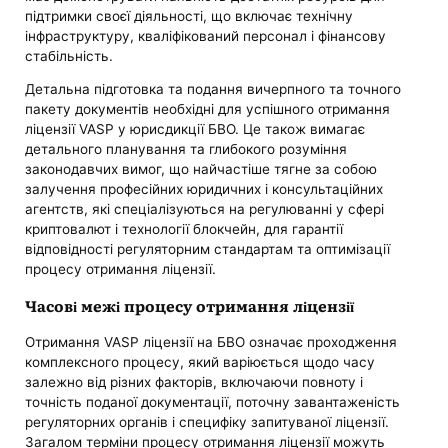
підтримки своєї діяльності, що включає технічну
інфраструктуру, кваліфікований персонал і фінансову
стабільність.
Детальна підготовка та подання вичерпного та точного
пакету документів необхідні для успішного отримання
ліцензії VASP у юрисдикції БВО. Це також вимагає
детального планування та глибокого розуміння
законодавчих вимог, що найчастіше тягне за собою
залучення професійних юридичних і консультаційних
агентств, які спеціалізуються на регулюванні у сфері
криптовалют і технології блокчейн, для гарантії
відповідності регуляторним стандартам та оптимізації
процесу отримання ліцензії.
Часові межі процесу отримання ліцензії
Отримання VASP ліцензії на БВО означає проходження
комплексного процесу, який варіюється щодо часу
залежно від різних факторів, включаючи повноту і
точність поданої документації, поточну завантаженість
регуляторних органів і специфіку запитуваної ліцензії.
Загалом терміни процесу отримання ліцензії можуть