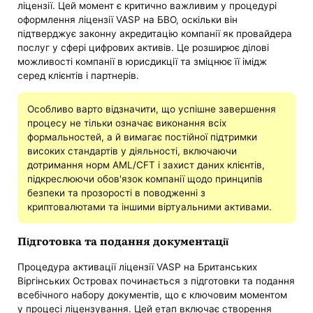
ліцензії. Цей момент є критично важливим у процедурі
оформлення ліцензії VASP на БВО, оскільки він
підтверджує законну акредитацію компанії як провайдера
послуг у сфері цифрових активів. Це розширює ділові
можливості компанії в юрисдикції та зміцнює її імідж
серед клієнтів і партнерів.
Особливо варто відзначити, що успішне завершення
процесу не тільки означає виконання всіх
формальностей, а й вимагає постійної підтримки
високих стандартів у діяльності, включаючи
дотримання норм AML/CFT і захист даних клієнтів,
підкреслюючи обов'язок компанії щодо принципів
безпеки та прозорості в поводженні з
криптовалютами та іншими віртуальними активами.
Підготовка та подання документації
Процедура активації ліцензії VASP на Британських
Віргінських Островах починається з підготовки та подання
всебічного набору документів, що є ключовим моментом
у процесі ліцензування. Цей етап включає створення