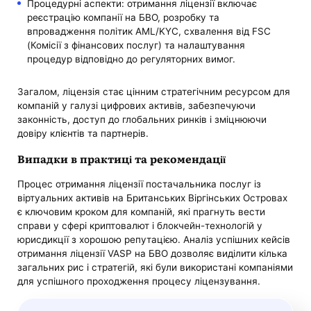
Процедурні аспекти: отримання ліцензії включає
реєстрацію компанії на БВО, розробку та
впровадження політик AML/KYC, схвалення від FSC
(Комісії з фінансових послуг) та налаштування
процедур відповідно до регуляторних вимог.
Загалом, ліцензія стає цінним стратегічним ресурсом для
компаній у галузі цифрових активів, забезпечуючи
законність, доступ до глобальних ринків і зміцнюючи
довіру клієнтів та партнерів.
Випадки в практиці та рекомендації
Процес отримання ліцензії постачальника послуг із
віртуальних активів на Британських Віргінських Островах
є ключовим кроком для компаній, які прагнуть вести
справи у сфері криптовалют і блокчейн-технологій у
юрисдикції з хорошою репутацією. Аналіз успішних кейсів
отримання ліцензії VASP на БВО дозволяє виділити кілька
загальних рис і стратегій, які були використані компаніями
для успішного проходження процесу ліцензування.