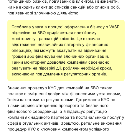
потенційних ризиків, пов'язаних із клієнтом, і визначати,
чи не входить клієнт до списків санкцій або списків осіб,
пов'язаних зі злочинною діяльністю.
Особлива увага в процесі оформлення бізнесу з VASP
ліцензією на БВО приділяється постійному
моніторингу транзакцій клієнтів. Це включає
відстеження незвичайних патернів у фінансових
операціях, які можуть вказувати на відмивання
грошей або фінансування злочинних організацій.
Такий моніторинг дозволяє компаніям своєчасно
реагувати на підозрілі дії, роблячи необхідні кроки,
включаючи повідомлення регуляторних органів.
Значення процедур KYC для компаній на БВО також
полягає в зміцненні довіри між фінансовими установами,
їхніми клієнтами та регуляторами. Дотримання KYC не
тільки сприяє створенню прозорого та безпечного
фінансового середовища, а й підвищує репутацію
компанії як надійного партнера та постачальника послуг у
сфері віртуальних активів. Зрештою, ретельне виконання
процедур KYC є ключовим компонентом успішного