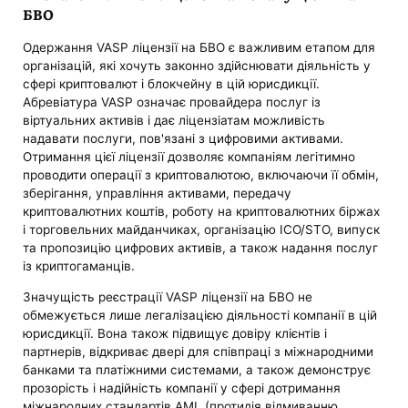
БВО
Одержання VASP ліцензії на БВО є важливим етапом для
організацій, які хочуть законно здійснювати діяльність у
сфері криптовалют і блокчейну в цій юрисдикції.
Абревіатура VASP означає провайдера послуг із
віртуальних активів і дає ліцензіатам можливість
надавати послуги, пов'язані з цифровими активами.
Отримання цієї ліцензії дозволяє компаніям легітимно
проводити операції з криптовалютою, включаючи її обмін,
зберігання, управління активами, передачу
криптовалютних коштів, роботу на криптовалютних біржах
і торговельних майданчиках, організацію ICO/STO, випуск
та пропозицію цифрових активів, а також надання послуг
із криптогаманців.
Значущість реєстрації VASP ліцензії на БВО не
обмежується лише легалізацією діяльності компанії в цій
юрисдикції. Вона також підвищує довіру клієнтів і
партнерів, відкриває двері для співпраці з міжнародними
банками та платіжними системами, а також демонструє
прозорість і надійність компанії у сфері дотримання
міжнародних стандартів AML (протидія відмиванню