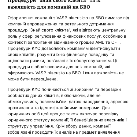
важливість для компаній на БВО
Оформлення компанії з VASP ліцензією на БВО вимагає від
компаній впровадження та ретельного дотримання
процедур "Знай свого клієнта", які відіграють центральну
роль у сфері регулювання фінансових послуг, особливо в
контексті запобігання відмиванню грошей AML та CFT.
Процедури KYC дозволяють компаніям ідентифікувати
своїх клієнтів, розуміти їхню фінансову поведінку та
оцінювати ризики, пов'язані з їх обслуговуванням. Ці
процедури є обов'язковими для всіх компаній, які
оформлюють VASP ліцензію на БВО, і їхня важливість не
може бути переоцінена.
Процедури KYC починаються зі збирання та перевірки
особистих даних клієнтів, включаючи, але не
обмежуючись, повним ім'ям, датою народження, адресою
проживання та ідентифікаційними номерами. Для
юридичних осіб цей процес також включає перевірку
юридичного статусу компанії, її бенефіціарних власників і
структуру управління. Крім збору даних, компанії
зобов'язані проводити їх аналіз на предмет виявлення