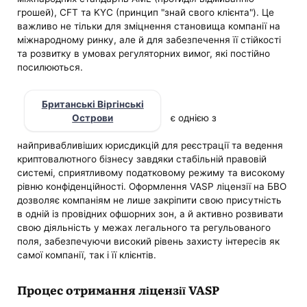
грошей), CFT та KYC (принцип "знай свого клієнта"). Це
важливо не тільки для зміцнення становища компанії на
міжнародному ринку, але й для забезпечення її стійкості
та розвитку в умовах регуляторних вимог, які постійно
посилюються.
Британські Віргінські
Острови
є однією з
найпривабливіших юрисдикцій для реєстрації та ведення
криптовалютного бізнесу завдяки стабільній правовій
системі, сприятливому податковому режиму та високому
рівню конфіденційності. Оформлення VASP ліцензії на БВО
дозволяє компаніям не лише закріпити свою присутність
в одній із провідних офшорних зон, а й активно розвивати
свою діяльність у межах легального та регульованого
поля, забезпечуючи високий рівень захисту інтересів як
самої компанії, так і її клієнтів.
Процес отримання ліцензії VASP