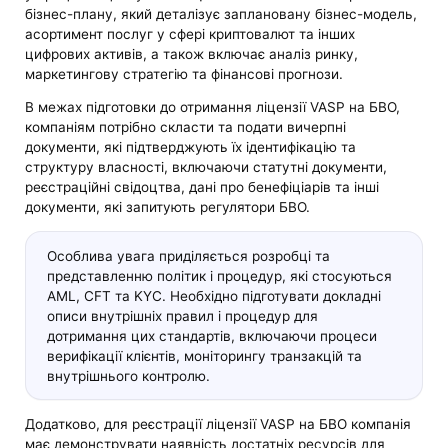
бізнес-плану, який деталізує заплановану бізнес-модель,
асортимент послуг у сфері криптовалют та інших
цифрових активів, а також включає аналіз ринку,
маркетингову стратегію та фінансові прогнози.
В межах підготовки до отримання ліцензії VASP на БВО,
компаніям потрібно скласти та подати вичерпні
документи, які підтверджують їх ідентифікацію та
структуру власності, включаючи статутні документи,
реєстраційні свідоцтва, дані про бенефіціарів та інші
документи, які запитують регулятори БВО.
Особлива увага приділяється розробці та
представленню політик і процедур, які стосуються
AML, CFT та KYC. Необхідно підготувати докладні
описи внутрішніх правил і процедур для
дотримання цих стандартів, включаючи процеси
верифікації клієнтів, моніторингу транзакцій та
внутрішнього контролю.
Додатково, для реєстрації ліцензії VASP на БВО компанія
має демонструвати наявність достатніх ресурсів для