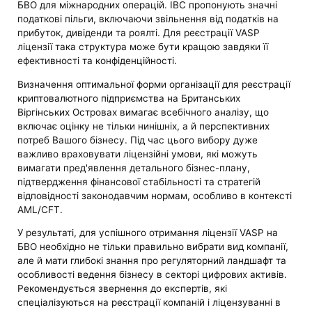
БВО для міжнародних операцій. IBC пропонують значні
податкові пільги, включаючи звільнення від податків на
прибуток, дивіденди та роялті. Для реєстрації VASP
ліцензії така структура може бути кращою завдяки її
ефективності та конфіденційності.
Визначення оптимальної форми організації для реєстрації
криптовалютного підприємства на Британських
Віргінських Островах вимагає всебічного аналізу, що
включає оцінку не тільки нинішніх, а й перспективних
потреб Вашого бізнесу. Під час цього вибору дуже
важливо враховувати ліцензійні умови, які можуть
вимагати пред'явлення детального бізнес-плану,
підтвердження фінансової стабільності та стратегій
відповідності законодавчим нормам, особливо в контексті
AML/CFT.
У результаті, для успішного отримання ліцензії VASP на
БВО необхідно не тільки правильно вибрати вид компанії,
але й мати глибокі знання про регуляторний ландшафт та
особливості ведення бізнесу в секторі цифрових активів.
Рекомендується звернення до експертів, які
спеціалізуються на реєстрації компаній і ліцензуванні в