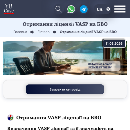
UA
Отримання ліцензії VASP на БВО
EN
Головна
Fintech
Отримання ліцензії VASP на БВО
CN
11.05.2026
Замовити супровід
Отримання VASP ліцензії на БВО
Визначення VASP ліцензії та її значущість на