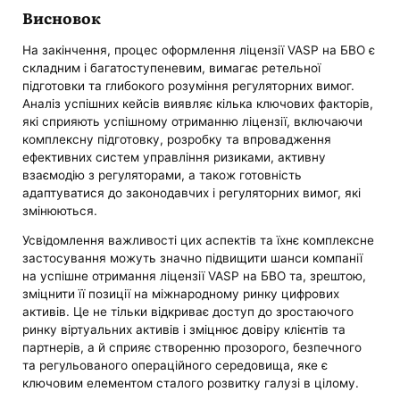
Висновок
На закінчення, процес оформлення ліцензії VASP на БВО є
складним і багатоступеневим, вимагає ретельної
підготовки та глибокого розуміння регуляторних вимог.
Аналіз успішних кейсів виявляє кілька ключових факторів,
які сприяють успішному отриманню ліцензії, включаючи
комплексну підготовку, розробку та впровадження
ефективних систем управління ризиками, активну
взаємодію з регуляторами, а також готовність
адаптуватися до законодавчих і регуляторних вимог, які
змінюються.
Усвідомлення важливості цих аспектів та їхнє комплексне
застосування можуть значно підвищити шанси компанії
на успішне отримання ліцензії VASP на БВО та, зрештою,
зміцнити її позиції на міжнародному ринку цифрових
активів. Це не тільки відкриває доступ до зростаючого
ринку віртуальних активів і зміцнює довіру клієнтів та
партнерів, а й сприяє створенню прозорого, безпечного
та регульованого операційного середовища, яке є
ключовим елементом сталого розвитку галузі в цілому.