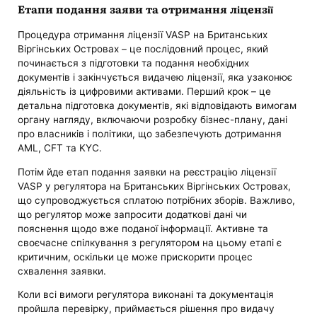
Етапи подання заяви та отримання ліцензії
Процедура отримання ліцензії VASP на Британських
Віргінських Островах – це послідовний процес, який
починається з підготовки та подання необхідних
документів і закінчується видачею ліцензії, яка узаконює
діяльність із цифровими активами. Перший крок – це
детальна підготовка документів, які відповідають вимогам
органу нагляду, включаючи розробку бізнес-плану, дані
про власників і політики, що забезпечують дотримання
AML, CFT та KYC.
Потім йде етап подання заявки на реєстрацію ліцензії
VASP у регулятора на Британських Віргінських Островах,
що супроводжується сплатою потрібних зборів. Важливо,
що регулятор може запросити додаткові дані чи
пояснення щодо вже поданої інформації. Активне та
своєчасне спілкування з регулятором на цьому етапі є
критичним, оскільки це може прискорити процес
схвалення заявки.
Коли всі вимоги регулятора виконані та документація
пройшла перевірку, приймається рішення про видачу