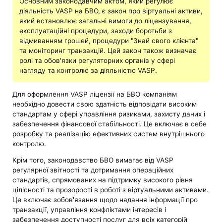
Основним законодавчим актом, який регулює
діяльність VASP на БВО, є закон про віртуальні активи,
який встановлює загальні вимоги до ліцензування,
експлуатаційні процедури, заходи боротьби з
відмиванням грошей, процедури "Знай свого клієнта"
та моніторинг транзакцій. Цей закон також визначає
ролі та обов'язки регуляторних органів у сфері
нагляду та контролю за діяльністю VASP.
Для оформлення VASP ліцензії на БВО компаніям
необхідно довести свою здатність відповідати високим
стандартам у сфері управління ризиками, захисту даних і
забезпечення фінансової стабільності. Це включає в себе
розробку та реалізацію ефективних систем внутрішнього
контролю.
Крім того, законодавство БВО вимагає від VASP
регулярної звітності та дотримання операційних
стандартів, спрямованих на підтримку високого рівня
цілісності та прозорості в роботі з віртуальними активами.
Це включає зобов'язання щодо надання інформації про
транзакції, управління конфліктами інтересів і
забезпечення доступності послуг для всіх категорій