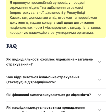
Я пропоную професійний супровід у процесі
отримання ліцензії на здійснення страхової
(перестрахувальної) діяльності у Республіці
Казахстан, допомагаю з підготовкою та перевіркою
документів, надаю консультації щодо дотримання
національних норм і міжнародних стандартів, а також
координую взаємодію з регуляторними органами.
FAQ
Які види діяльності охоплює ліцензія на «загальне
страхування»?
Майнове страхування, автострахування, страхування
Чим відрізняється ісламське страхування
вантажів, страхування від захворювань та інші.
(такафул) від традиційного?
Ісламське страхування базується на принципах шаріату:
Які фінансові вимоги висуваються до ліцензіата?
відсутні проценти (риба), учасники спільно несуть ризики,
справедливий розподіл прибутків і збитків.
Компанія повинна мати достатній статутний капітал для
Які наслідки можуть настати за провадження
покриття потенційних збитків і формування резервів для