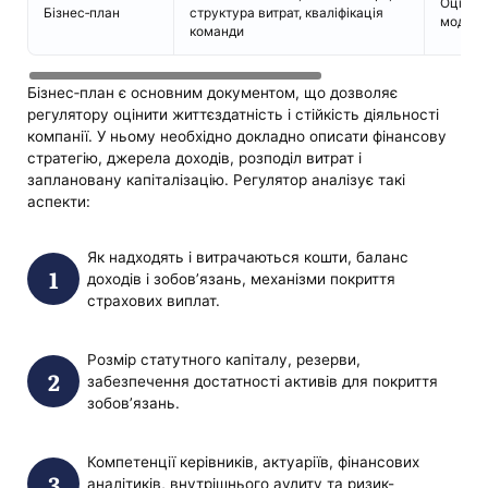
Оцінка 
Бізнес‑план
структура витрат, кваліфікація
моделі 
команди
Бізнес‑план є основним документом, що дозволяє
регулятору оцінити життєздатність і стійкість діяльності
компанії. У ньому необхідно докладно описати фінансову
стратегію, джерела доходів, розподіл витрат і
заплановану капіталізацію. Регулятор аналізує такі
аспекти:
Як надходять і витрачаються кошти, баланс
доходів і зобов’язань, механізми покриття
страхових виплат.
Розмір статутного капіталу, резерви,
забезпечення достатності активів для покриття
зобов’язань.
Компетенції керівників, актуаріїв, фінансових
аналітиків, внутрішнього аудиту та ризик-