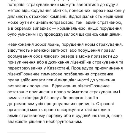
потерпілі страхувальники можуть звертатися до суду з
метою відшкодування збитків, понесених через незаконну
діяльність страхової компанії. Відповідальність керівників
може бути як цивільноправовою, так і адміністративною,
а в окремих випадках — кримінальною, якщо порушення
було умисним і супроводжувалося шахрайськими діями.
Невиконання зобов’язань, порушення норм страхування,
відсутність належної звітності або порушення правил
формування обов’язкових резервів може призвести до
призупинення або відкликання ліцензії на страхування та
перестрахування у Казахстані. Процедура призупинення
ліцензії означає тимчасове позбавлення страховика
права здійснювати певні види діяльності до усунення
виявлених порушень. Відкликання ліцензії означає
остаточне припинення права займатися страхуванням і
вимагає ліквідації бізнесу або реорганізації з
дотриманням усіх процесуальних приписів. Страхові
організації мають право оскаржувати такі заходи в
адміністративному порядку або в судовій інстанції, якщо
вважають рішення необґрунтованим.