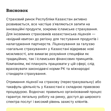
Висновок
Страховий ринок Республіки Казахстан активно
розвивається, все частіше з’являються запити на
інноваційні продукти, зокрема ісламське страхування.
Для іноземних страховиків казахстанська ліцензія —
«вхідний квиток» до регіону для тестування продуктів і
налагодження партнерств. Ліцензування за галуззю
«загальне страхування» у Казахстані відкриває нові
можливості, але вимагає розуміння специфіки як
традиційних, так і ісламських фінансових принципів.
Компаніям, які планують працювати у цій сфері, слід
враховувати законодавчі норми РК та міжнародні
стандарти страхування.
Отримання ліцензії на страхову (перестрахувальну) або
такафуль-діяльність у Казахстані є складною правовою
процедурою. Водночас правильно організований процес
гарантує легальну роботу на ринку, доступ до широкого
спектра послуг і високий рівень захисту клієнтів.