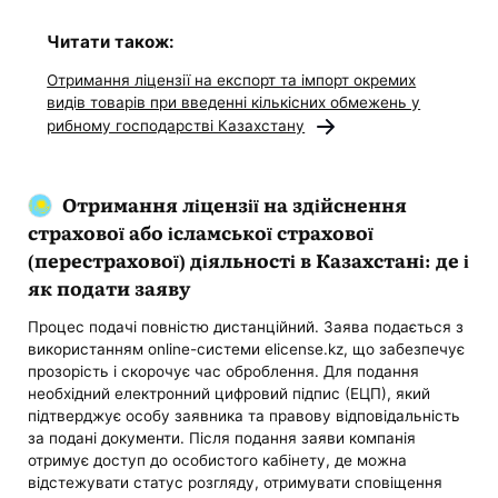
Читати також:
Отримання ліцензії на експорт та імпорт окремих
видів товарів при введенні кількісних обмежень у
рибному господарстві Казахстану
Отримання ліцензії на здійснення
страхової або ісламської страхової
(перестрахової) діяльності в Казахстані: де і
як подати заяву
Процес подачі повністю дистанційний. Заява подається з
використанням online-системи elicense.kz, що забезпечує
прозорість і скорочує час оброблення. Для подання
необхідний електронний цифровий підпис (ЕЦП), який
підтверджує особу заявника та правову відповідальність
за подані документи. Після подання заяви компанія
отримує доступ до особистого кабінету, де можна
відстежувати статус розгляду, отримувати сповіщення