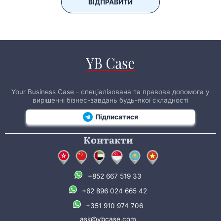
ВІДПРАВИТИ
Your Business Case - спеціалізована та правова допомога у
вирішенні бізнес-завдань будь-якої складності
Підписатися
Контакти
+852 667 519 33
+62 896 024 665 42
+351 910 974 706
ask@ybcase.com