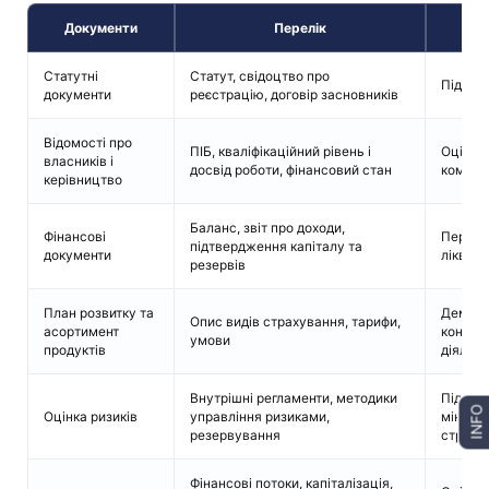
Документи
Перелік
Статутні
Статут, свідоцтво про
Підтвер
документи
реєстрацію, договір засновників
Відомості про
ПІБ, кваліфікаційний рівень і
Оцінка 
власників і
досвід роботи, фінансовий стан
компані
керівництво
Баланс, звіт про доходи,
Фінансові
Перевір
підтвердження капіталу та
документи
ліквідн
резервів
План розвитку та
Демонс
Опис видів страхування, тарифи,
асортимент
конкур
умови
продуктів
діяльно
Внутрішні регламенти, методики
Підтве
INFO
Оцінка ризиків
управління ризиками,
мініміз
резервування
страху
Фінансові потоки, капіталізація,