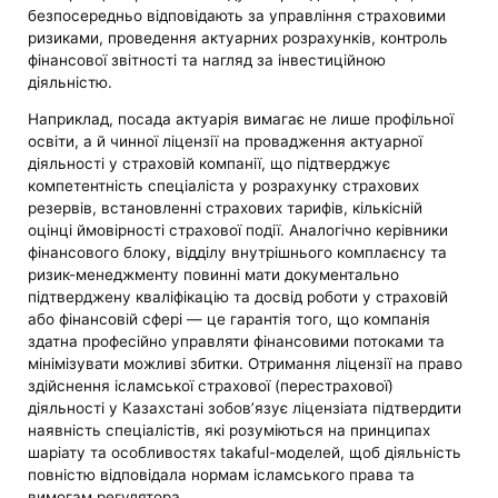
безпосередньо відповідають за управління страховими
ризиками, проведення актуарних розрахунків, контроль
фінансової звітності та нагляд за інвестиційною
діяльністю.
Наприклад, посада актуарія вимагає не лише профільної
освіти, а й чинної ліцензії на провадження актуарної
діяльності у страховій компанії, що підтверджує
компетентність спеціаліста у розрахунку страхових
резервів, встановленні страхових тарифів, кількісній
оцінці ймовірності страхової події. Аналогічно керівники
фінансового блоку, відділу внутрішнього комплаєнсу та
ризик-менеджменту повинні мати документально
підтверджену кваліфікацію та досвід роботи у страховій
або фінансовій сфері — це гарантія того, що компанія
здатна професійно управляти фінансовими потоками та
мінімізувати можливі збитки. Отримання ліцензії на право
здійснення ісламської страхової (перестрахової)
діяльності у Казахстані зобов’язує ліцензіата підтвердити
наявність спеціалістів, які розуміються на принципах
шаріату та особливостях takaful-моделей, щоб діяльність
повністю відповідала нормам ісламського права та
вимогам регулятора.