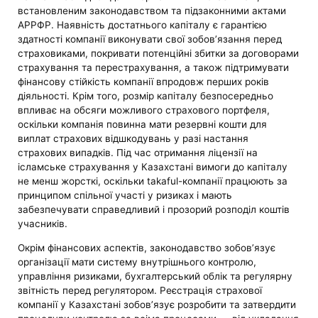
встановленим законодавством та підзаконними актами
АРРФР. Наявність достатнього капіталу є гарантією
здатності компанії виконувати свої зобов’язання перед
страховиками, покривати потенційні збитки за договорами
страхування та перестрахування, а також підтримувати
фінансову стійкість компанії впродовж перших років
діяльності. Крім того, розмір капіталу безпосередньо
впливає на обсяги можливого страхового портфеля,
оскільки компанія повинна мати резервні кошти для
виплат страхових відшкодувань у разі настання
страхових випадків. Під час отримання ліцензії на
ісламське страхування у Казахстані вимоги до капіталу
не менш жорсткі, оскільки takaful-компанії працюють за
принципом спільної участі у ризиках і мають
забезпечувати справедливий і прозорий розподіл коштів
учасників.
Окрім фінансових аспектів, законодавство зобов’язує
організації мати систему внутрішнього контролю,
управління ризиками, бухгалтерський облік та регулярну
звітність перед регулятором. Реєстрація страхової
компанії у Казахстані зобов’язує розробити та затвердити