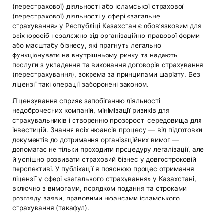
(перестрахової) діяльності або ісламської страхової
(перестрахової) діяльності у сфері «загальне
страхування» у Республіці Казахстан є обов’язковим для
всіх юросіб незалежно від організаційно-правової форми
або масштабу бізнесу, які прагнуть легально
функціонувати на внутрішньому ринку та надають
послуги з укладення та виконання договорів страхування
(перестрахування), зокрема за принципами шаріату. Без
ліцензії такі операції заборонені законом.
Ліцензування сприяє запобіганню діяльності
недоброчесних компаній, мінімізації ризиків для
страхувальників і створенню прозорості середовища для
інвестицій. Знання всіх нюансів процесу — від підготовки
документів до дотримання організаційних вимог —
допомагає не тільки проходити процедуру легалізації, але
й успішно розвивати страховий бізнес у довгостроковій
перспективі. У публікації я пояснюю процес отримання
ліцензії у сфері «загального страхування» у Казахстані,
включно з вимогами, порядком подання та строками
розгляду заяви, правовими нюансами ісламського
страхування (такафул).