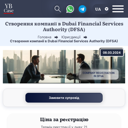
UA
Створення компанії в Dubai Financial Services
EN
Authority (DFSA)
CN
Головна
Юрисдикції
Створення компанії в Dubai Financial Services Authority (DFSA)
08.03.2024
Замовити супровід
Ціна
за реєстрацію
Термін реєстрації у днях: 21