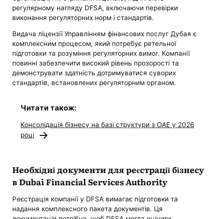
регулярному нагляду DFSA, включаючи перевірки
виконання регуляторних норм і стандартів.
Видача ліцензії Управлінням фінансових послуг Дубая є
комплексним процесом, який потребує ретельної
підготовки та розуміння регуляторних вимог. Компанії
повинні забезпечити високий рівень прозорості та
демонструвати здатність дотримуватися суворих
стандартів, встановлених регуляторним органом.
Читати також:
Консолідація бізнесу на базі структури з ОАЕ у 2026
році
Необхідні документи для реєстрації бізнесу
в Dubai Financial Services Authority
Реєстрація компанії у DFSA вимагає підготовки та
надання комплексного пакета документів. Ця
документація потрібна, щоб DFSA могла оцінити