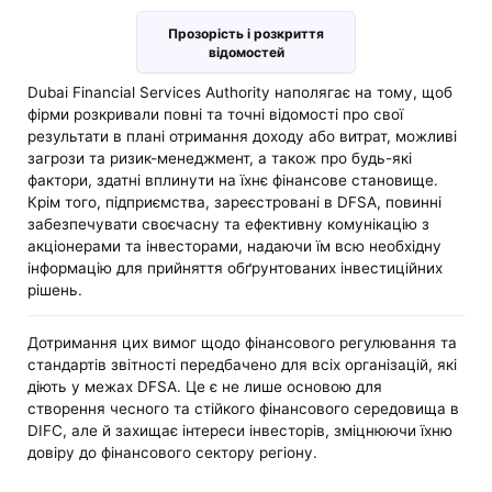
Прозорість і розкриття
відомостей
Dubai Financial Services Authority наполягає на тому, щоб
фірми розкривали повні та точні відомості про свої
результати в плані отримання доходу або витрат, можливі
загрози та ризик-менеджмент, а також про будь-які
фактори, здатні вплинути на їхнє фінансове становище.
Крім того, підприємства, зареєстровані в DFSA, повинні
забезпечувати своєчасну та ефективну комунікацію з
акціонерами та інвесторами, надаючи їм всю необхідну
інформацію для прийняття обґрунтованих інвестиційних
рішень.
Дотримання цих вимог щодо фінансового регулювання та
стандартів звітності передбачено для всіх організацій, які
діють у межах DFSA. Це є не лише основою для
створення чесного та стійкого фінансового середовища в
DIFC, але й захищає інтереси інвесторів, зміцнюючи їхню
довіру до фінансового сектору регіону.