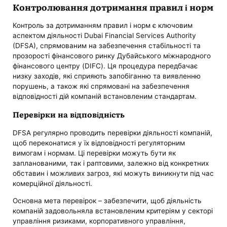
Контролювання дотримання правил і норм
Контроль за дотриманням правил і норм є ключовим
аспектом діяльності Dubai Financial Services Authority
(DFSA), спрямованим на забезпечення стабільності та
прозорості фінансового ринку Дубайського міжнародного
фінансового центру (DIFC). Ця процедура передбачає
низку заходів, які сприяють запобіганню та виявленню
порушень, а також які спрямовані на забезпечення
відповідності дій компаній встановленим стандартам.
Перевірки на відповідність
DFSA регулярно проводить перевірки діяльності компаній,
щоб переконатися у їх відповідності регуляторним
вимогам і нормам. Ці перевірки можуть бути як
запланованими, так і раптовими, залежно від конкретних
обставин і можливих загроз, які можуть виникнути під час
комерційної діяльності.
Основна мета перевірок – забезпечити, щоб діяльність
компаній задовольняла встановленим критеріям у секторі
управління ризиками, корпоративного управління,