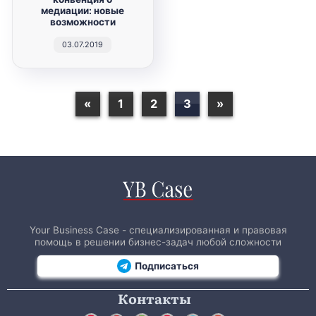
медиации: новые
возможности
03.07.2019
«
1
2
3
»
Your Business Case - специализированная и правовая
помощь в решении бизнес-задач любой сложности
Подписаться
Контакты